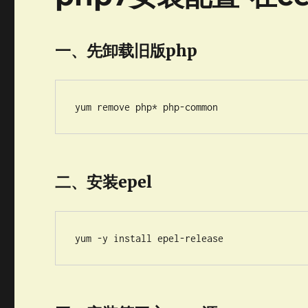
一、先卸载旧版php
yum remove php* php-common
二、安装epel
yum -y install epel-release