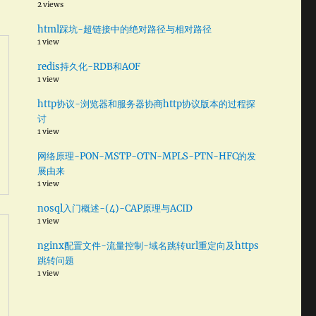
2 views
html踩坑-超链接中的绝对路径与相对路径
1 view
redis持久化-RDB和AOF
1 view
http协议-浏览器和服务器协商http协议版本的过程探
讨
1 view
网络原理-PON-MSTP-OTN-MPLS-PTN-HFC的发
展由来
1 view
nosql入门概述-(4)-CAP原理与ACID
1 view
nginx配置文件-流量控制-域名跳转url重定向及https
跳转问题
1 view