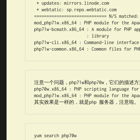
 * updates: mirrors.linode.com

 * webtatic: sp.repo.webtatic.com

============================= N/S matched:
mod_php71w.x86_64 : PHP module for the Apac
php71w-bcmath.x86_64 : A module for PHP ap
                     : library

php71w-cli.x86_64 : Command-line interface 
注意一个问题，php71w和php70w，它们的描述方
php70w.x86_64 : PHP scripting language for
mod_php71w.x86_64 : PHP module for the Apac
yum search php70w
