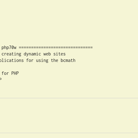
 php70w ==============================

 creating dynamic web sites

plications for using the bcmath

for PHP


