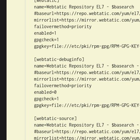
[webtatic]

name=Webtatic Repository EL7 - $basearch

#baseurl=https://repo.webtatic.com/yum/el7/
mirrorlist=https://mirror.webtatic.com/yum
failovermethod=priority

enabled=1

gpgcheck=1

gpgkey=file:///etc/pki/rpm-gpg/RPM-GPG-KEY-
[webtatic-debuginfo]

name=Webtatic Repository EL7 - $basearch - 
#baseurl=https://repo.webtatic.com/yum/el7/
mirrorlist=https://mirror.webtatic.com/yum
failovermethod=priority

enabled=0

gpgcheck=1

gpgkey=file:///etc/pki/rpm-gpg/RPM-GPG-KEY-
[webtatic-source]

name=Webtatic Repository EL7 - $basearch - 
#baseurl=https://repo.webtatic.com/yum/el7/
mirrorlist=https://mirror.webtatic.com/yum/