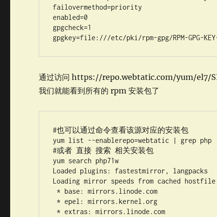
failovermethod=priority

enabled=0

gpgcheck=1

gpgkey=file:///etc/pki/rpm-gpg/RPM-GPG-KEY
通过访问 https://repo.webtatic.com/yum/el7/
我们就能看到所有的 rpm 安装包了
#也可以通过命令查看该源对应的安装包

yum list --enablerepo=webtatic | grep php

#或者 直接 搜索 相关安装包

yum search php71w

Loaded plugins: fastestmirror, langpacks

Loading mirror speeds from cached hostfile

 * base: mirrors.linode.com

 * epel: mirrors.kernel.org

 * extras: mirrors.linode.com
