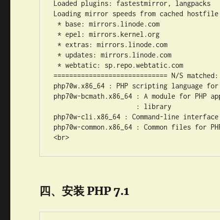
Loaded plugins: fastestmirror, langpacks

Loading mirror speeds from cached hostfile

 * base: mirrors.linode.com

 * epel: mirrors.kernel.org

 * extras: mirrors.linode.com

 * updates: mirrors.linode.com

 * webtatic: sp.repo.webtatic.com

============================= N/S matched:
php70w.x86_64 : PHP scripting language for
php70w-bcmath.x86_64 : A module for PHP ap
                     : library

php70w-cli.x86_64 : Command-line interface 
php70w-common.x86_64 : Common files for PHP
<br>
四、安装 PHP 7.1