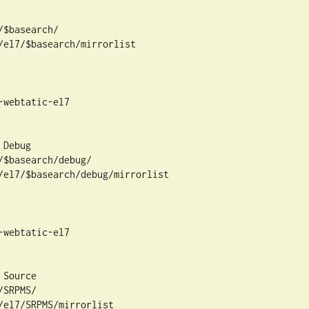
$basearch/

/el7/$basearch/mirrorlist

webtatic-el7

Debug

$basearch/debug/

/el7/$basearch/debug/mirrorlist

webtatic-el7

Source

SRPMS/

el7/SRPMS/mirrorlist
