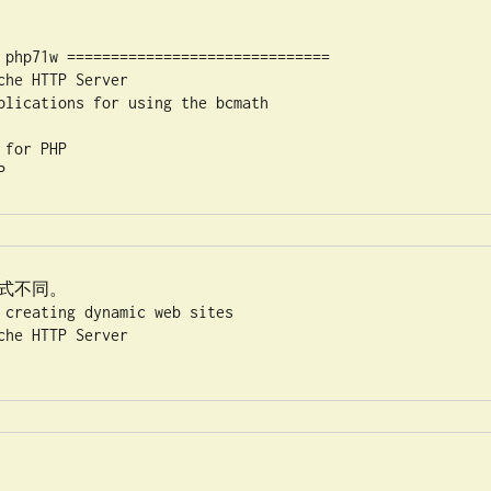
 php71w ==============================

he HTTP Server

plications for using the bcmath

for PHP

式不同。

 creating dynamic web sites

he HTTP Server
