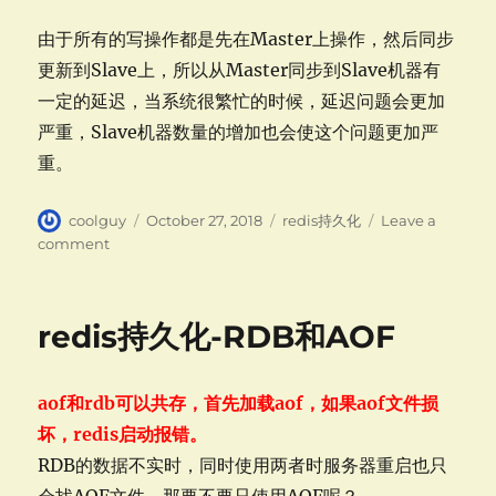
由于所有的写操作都是先在Master上操作，然后同步
更新到Slave上，所以从Master同步到Slave机器有
一定的延迟，当系统很繁忙的时候，延迟问题会更加
严重，Slave机器数量的增加也会使这个问题更加严
重。
Author
Posted
Categories
coolguy
October 27, 2018
redis持久化
Leave a
on
on
comment
redis
持
久
redis持久化-RDB和AOF
化-
主
从
aof和rdb可以共存，首先加载aof，如果aof文件损
复
制
坏，redis启动报错。
和
RDB的数据不实时，同时使用两者时服务器重启也只
读