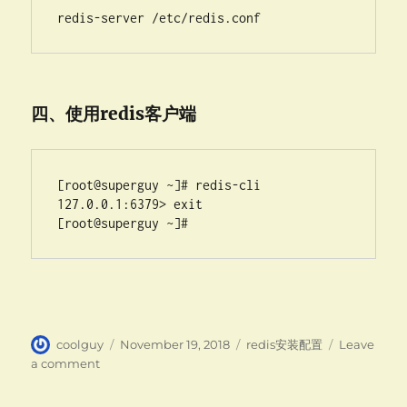
redis-server /etc/redis.conf
四、使用redis客户端
[root@superguy ~]# redis-cli

127.0.0.1:6379> exit

Author
Posted
Categories
coolguy
November 19, 2018
redis安装配置
Leave
on
on
a comment
redis
安