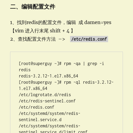
二、编辑配置文件
1、找到redis的配置文件，编辑 成 damen=yes
【vim 进入行末尾 shift + 4 】
2、查找配置文件方法 –>
/etc/redis.conf
[root@superguy ~]# rpm -qa | grep -i 
redis

redis-3.2.12-1.el7.x86_64

[root@superguy ~]# rpm -ql redis-3.2.12-
1.el7.x86_64

/etc/logrotate.d/redis

/etc/redis-sentinel.conf

/etc/redis.conf

/etc/systemd/system/redis-
sentinel.service.d

/etc/systemd/system/redis-
sentinel.service.d/limit.conf
