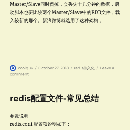
Master/Slave同时倒掉，会丢失十几分钟的数据，启
动脚本也要比较两个Master/Slave中的RDB文件，载
入较新的那个。新浪微博就选用了这种架构 。
Author
Posted
Categories
coolguy
October 27, 2018
redis持久化
Leave a
on
on
comment
redis
持
久
redis配置文件-常见总结
化-
RDB
和
参数说明
AOF
redis.conf 配置项说明如下：