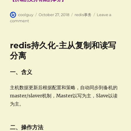
Author
Posted
Categories
coolguy
October 27, 2018
redis事务
Leave a
on
on
comment
redis
事
务-
redis持久化-主从复制和读写
概
述
分离
一、含义
主机数据更新后根据配置和策略，自动同步到备机的
master/slaver机制，Master以写为主，Slave以读
为主。
二、操作方法