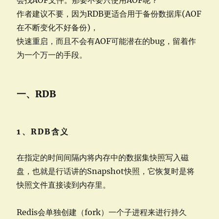
会找AOF文件。那要不要只使用AOF呢？
写
分
作者建议不要，因为RDB更适合用于备份数据库(AOF
离
在不断变化不好备份)，
快速重启，而且不会有AOF可能潜在的bug，留着作
为一个万一的手段。
一、RDB
1、RDB含义
在指定的时间间隔内将内存中的数据集快照写入磁
盘，也就是行话讲的Snapshot快照，它恢复时是将
快照文件直接读到内存里。
Redis会单独创建（fork）一个子进程来进行持久