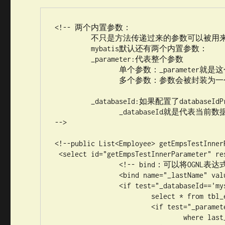
<!-- 两个内置参数：

	 不只是方法传递过来的参数可以被用来判断，取值。。。

	 mybatis默认还有两个内置参数：

	 _parameter:代表整个参数

	 	单个参数：_parameter就是这个参数

	 	多个参数：参数会被封装为一个map；_parameter就是代表这个map

	 _databaseId:如果配置了databaseIdProvider标签。

	 	_databaseId就是代表当前数据库的别名oracle

-->

<!--public List<Employee> getEmpsTestInner
 <select id="getEmpsTestInnerParameter" resultType="com.mybatis.bean.Employee">

	  	<!-- bind：可以将OGNL表达式的值绑定到一个变量中，方便后来引用这个变量的值 -->

	  	<bind name="_lastName" value="'%'+lastName+'%'"/>

	  	<if test="_databaseId=='mysql'">

	  		select * from tbl_employee

	  		<if test="_parameter!=null">

	  			where last_name like #{_lastName}
