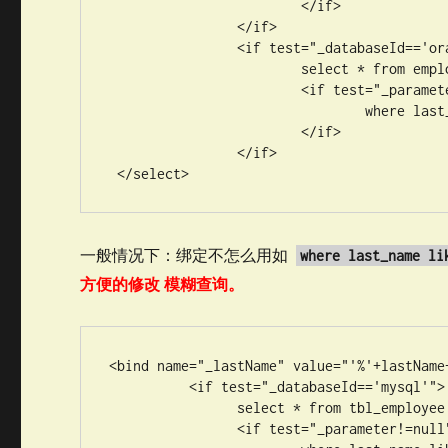
	  		</if>

	  	</if>

	  	<if test="_databaseId=='oracle'">

	  		select * from employees

	  		<if test="_parameter!=null">

	  			where last_name like #{_parameter.lastName}

	  		</if>

	  	</if>

 </select>
一般情况下：绑定不怎么用如
where last_name li
方便的修改 模糊查询。
<bind name="_lastName" value="'%'+lastName+
	  <if test="_databaseId=='mysql'">

	  	select * from tbl_employee

	  	<if test="_parameter!=null">
