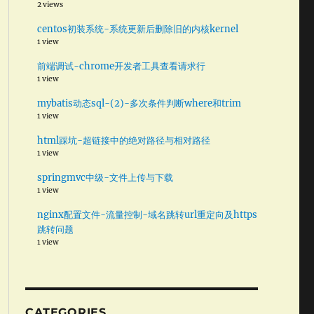
2 views
centos初装系统-系统更新后删除旧的内核kernel
1 view
前端调试-chrome开发者工具查看请求行
1 view
mybatis动态sql-(2)-多次条件判断where和trim
1 view
html踩坑-超链接中的绝对路径与相对路径
1 view
springmvc中级-文件上传与下载
1 view
nginx配置文件-流量控制-域名跳转url重定向及https
跳转问题
1 view
CATEGORIES