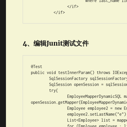
	  		where last_name like #{_lastName}

	  	</if>

	  </if>
4、编辑Junit测试文件
@Test

public void testInnerParam() throws IOExcep
	SqlSessionFactory sqlSessionFactory = getSqlSessionFactory();

	SqlSession openSession = sqlSessionFactory.openSession();

	try{

		EmployeeMapperDynamicSQL mapper = 
openSession.getMapper(EmployeeMapperDynamic
		Employee employee2 = new Employee();

		employee2.setLastName("e");

		List<Employee> list = mapper.getEmpsTestInnerParameter(employee2);

		for (Employee employee : list) {
