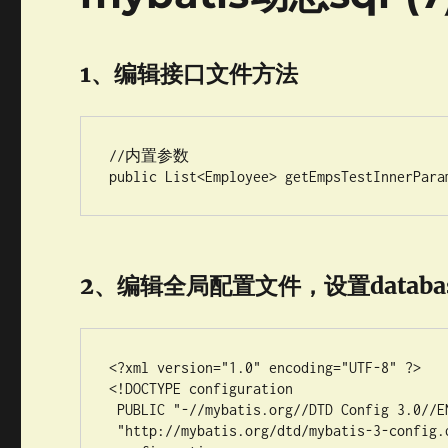
1、编辑接口文件方法
//内置参数

2、编辑全局配置文件，设置databas
<?xml version="1.0" encoding="UTF-8" ?>

<!DOCTYPE configuration

 PUBLIC "-//mybatis.org//DTD Config 3.0//EN"

 "http://mybatis.org/dtd/mybatis-3-config.dtd">
