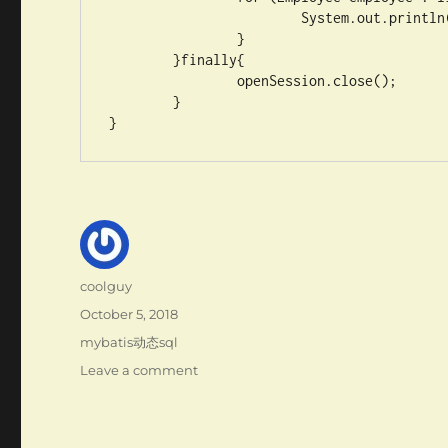
			System.out.println(employee);

		}

	}finally{

		openSession.close();

	}

Author
coolguy
Posted
October 5, 2018
on
Categories
mybatis动态sql
on
Leave a comment
mybatis
动
态