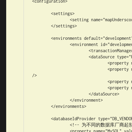
<configuration>

	<settings>

		<setting name="mapUnderscoreToCamelCase" value="true" />

	</settings>

	<environments default="development">

		<environment id="development">

			<transactionManager type="JDBC" />

			<dataSource type="POOLED">

				<property name="driver" value="com.mysql.jdbc.Driver" />

				<property name="url" value="jdbc:mysql://localhost:3306/mybatis" 
/>

				<property name="username" value="root" />

				<property name="password" value="Cool123!" />

			</dataSource>

		</environment>

	</environments>

	<databaseIdProvider type="DB_VENDOR">

		<!-- 为不同的数据库厂商起别名 -->

		<property name="MySQL" value="mysql" />
