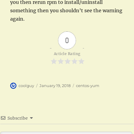
you then rerun rpm to install/uninstall
something then you shouldn’t see the warning
again.
0
Article Rating
Author
Posted
Categories
coolguy
January 19, 2018
centos-yum
on
Subscribe