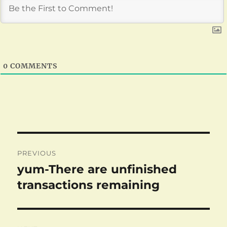
0
COMMENTS
Post
PREVIOUS
navigation
yum-There are unfinished
Previous
post:
transactions remaining