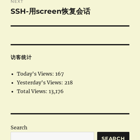
NEXT
SSH-用screen恢复会话
Next
post:
访客统计
Today's Views:
167
Yesterday's Views:
218
Total Views:
13,176
Search
SEARCH