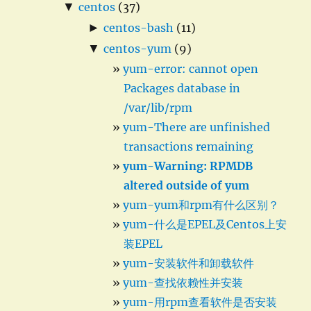
▼
centos
(37)
►
centos-bash
(11)
▼
centos-yum
(9)
yum-error: cannot open
Packages database in
/var/lib/rpm
yum-There are unfinished
transactions remaining
yum-Warning: RPMDB
altered outside of yum
yum-yum和rpm有什么区别？
yum-什么是EPEL及Centos上安
装EPEL
yum-安装软件和卸载软件
yum-查找依赖性并安装
yum-用rpm查看软件是否安装