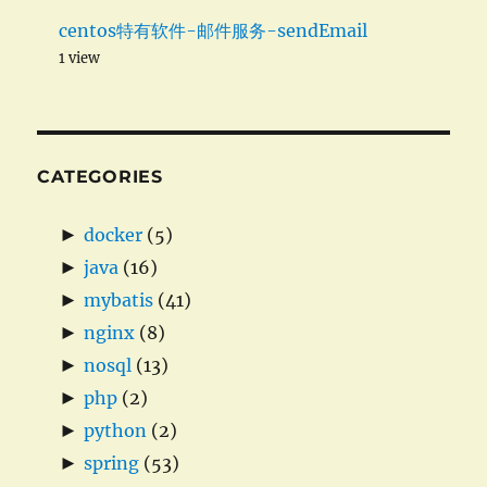
centos特有软件-邮件服务-sendEmail
1 view
CATEGORIES
►
docker
(5)
►
java
(16)
►
mybatis
(41)
►
nginx
(8)
►
nosql
(13)
►
php
(2)
►
python
(2)
►
spring
(53)