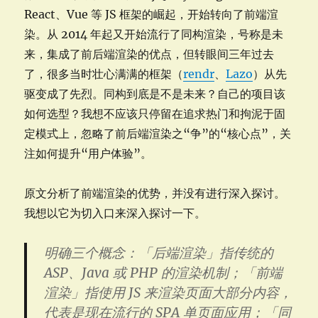
React、Vue 等 JS 框架的崛起，开始转向了前端渲
染。从 2014 年起又开始流行了同构渲染，号称是未
来，集成了前后端渲染的优点，但转眼间三年过去
了，很多当时壮心满满的框架（
rendr
、
Lazo
）从先
驱变成了先烈。同构到底是不是未来？自己的项目该
如何选型？我想不应该只停留在追求热门和拘泥于固
定模式上，忽略了前后端渲染之“争”的“核心点”，关
注如何提升“用户体验”。
原文分析了前端渲染的优势，并没有进行深入探讨。
我想以它为切入口来深入探讨一下。
明确三个概念：「后端渲染」指传统的
ASP、Java 或 PHP 的渲染机制；「前端
渲染」指使用 JS 来渲染页面大部分内容，
代表是现在流行的 SPA 单页面应用；「同