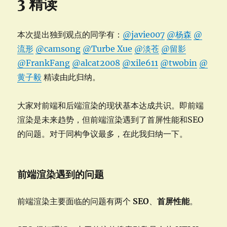
3 精读
本次提出独到观点的同学有：
@javie007
@杨森
@
流形
@camsong
@Turbe Xue
@淡苍
@留影
@FrankFang
@alcat2008
@xile611
@twobin
@
黄子毅
精读由此归纳。
大家对前端和后端渲染的现状基本达成共识。即前端
渲染是未来趋势，但前端渲染遇到了首屏性能和SEO
的问题。对于同构争议最多，在此我归纳一下。
前端渲染遇到的问题
前端渲染主要面临的问题有两个
SEO
、
首屏性能
。