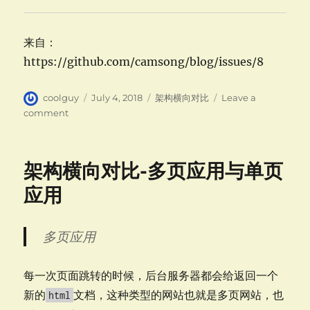
来自：
https://github.com/camsong/blog/issues/8
Author
Posted
Categories
coolguy
July 4, 2018
架构横向对比
Leave a
on
on
comment
架
构
横
架构横向对比-多页应用与单页
向
对
应用
比-
精
读
多页应用
前
后
端
每一次页面跳转的时候，后台服务器都会给返回一个
渲
新的
文档，这种类型的网站也就是多页网站，也
html
染