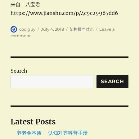
来自：八宝君
https://www.jianshu.com/p/4c9c29967dd6
Author
Posted
Categories
coolguy
July 4, 2018
架构横向对比
Leave a
on
on
comment
架
构
横
向
对
Search
比-
多
SEARCH
页
应
用
与
单
Latest Posts
页
应
养老金本质 – 认知对齐科普手册
用