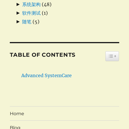
►
系统架构
(48)
►
软件测试
(1)
►
随笔
(5)
TABLE OF CONTENTS
TOGGLE
Advanced SystemCare
Home
Blog