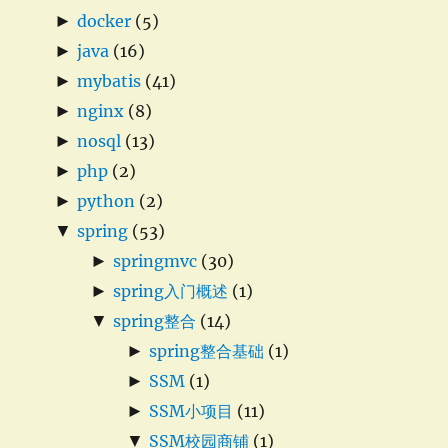
►
docker
(5)
►
java
(16)
►
mybatis
(41)
►
nginx
(8)
►
nosql
(13)
►
php
(2)
►
python
(2)
▼
spring
(53)
►
springmvc
(30)
►
spring入门概述
(1)
▼
spring整合
(14)
►
spring整合基础
(1)
►
SSM
(1)
►
SSM小项目
(11)
▼
SSM校园商铺
(1)