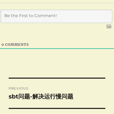
0
COMMENTS
Post
PREVIOUS
navigation
sbt问题-解决运行慢问题
Previous
post: