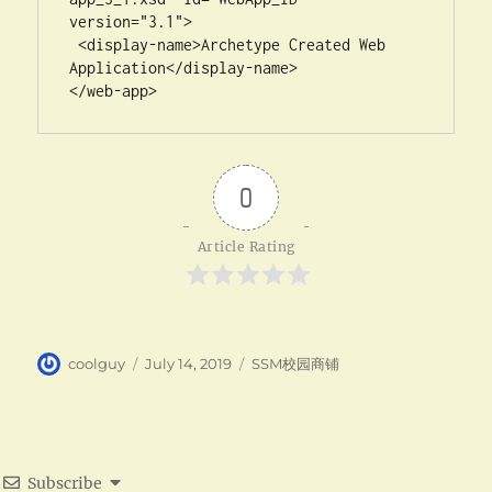
version="3.1">

 <display-name>Archetype Created Web 
Application</display-name> 

</web-app>
0
Article Rating
Author
Posted
Categories
coolguy
July 14, 2019
SSM校园商铺
on
Subscribe