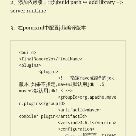
2、添加依赖项，比如build path 中 add library –>
server runtime
3、在pom.xml中配置jdk编译版本
<build>

<finalName>o2o</finalName>

<plugins>

	<plugin>

		<!-- 指定maven编译的jdk
版本,如果不指定,maven3默认用jdk 1.5 
maven2默认用jdk1.3 -->

		<groupId>org.apache.mave
n.plugins</groupId>

		<artifactId>maven-
compiler-plugin</artifactId>

		<version>3.6.1</version>

		<configuration>

		   <!-- 一般而言，target