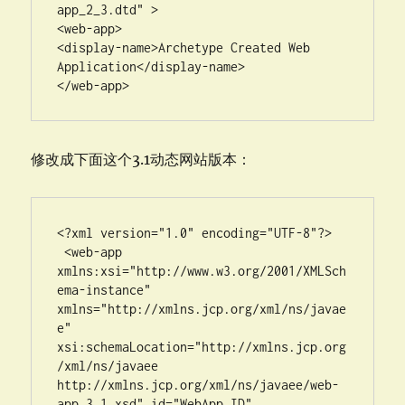
app_2_3.dtd" >

<web-app> 

<display-name>Archetype Created Web 
Application</display-name> 

</web-app>
修改成下面这个3.1动态网站版本：
<?xml version="1.0" encoding="UTF-8"?>

 <web-app 
xmlns:xsi="http://www.w3.org/2001/XMLSch
ema-instance" 
xmlns="http://xmlns.jcp.org/xml/ns/javae
e" 
xsi:schemaLocation="http://xmlns.jcp.org
/xml/ns/javaee 
http://xmlns.jcp.org/xml/ns/javaee/web-
app_3_1.xsd" id="WebApp_ID" 