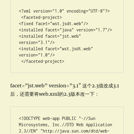
<?xml version="1.0" encoding="UTF-8"?>

 <faceted-project> 

<fixed facet="wst.jsdt.web"/> 

<installed facet="java" version="1.7"/> 

<installed facet="jst.web" 
version="3.1"/> 

<installed facet="wst.jsdt.web" 
version="1.0"/>

 </faceted-project>
facet=”jst.web” version=”3.1″ 这个2.3值改成3.1
后，还需要将web.xml的2.3版本改一下：
<!DOCTYPE web-app PUBLIC "-//Sun 
Microsystems, Inc.//DTD Web Application 
2.3//EN" "http://java.sun.com/dtd/web-