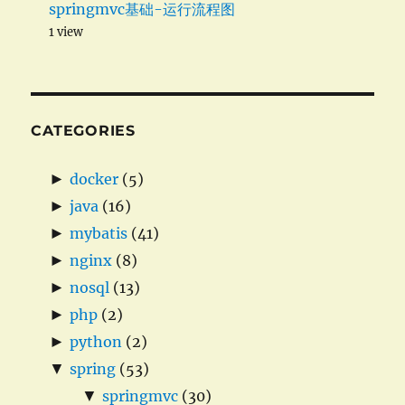
springmvc基础-运行流程图
1 view
CATEGORIES
►
docker
(5)
►
java
(16)
►
mybatis
(41)
►
nginx
(8)
►
nosql
(13)
►
php
(2)
►
python
(2)
▼
spring
(53)
▼
springmvc
(30)