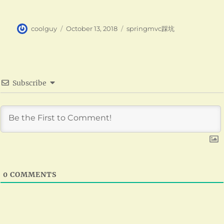
Author
Posted
Categories
coolguy
October 13, 2018
springmvc踩坑
on
Subscribe
0
COMMENTS