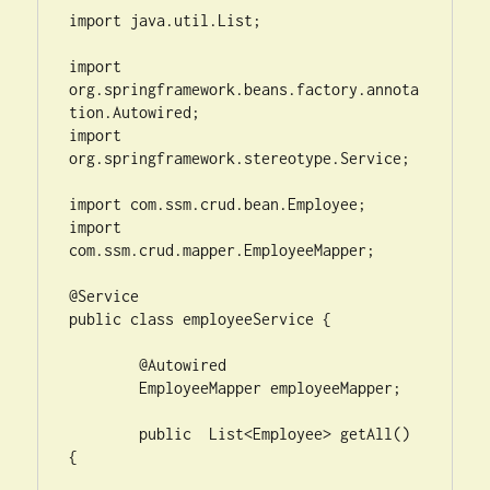
import java.util.List;

import 
org.springframework.beans.factory.annota
tion.Autowired;

import 
org.springframework.stereotype.Service;

import com.ssm.crud.bean.Employee;

import 
com.ssm.crud.mapper.EmployeeMapper;

@Service

public class employeeService {

	@Autowired

	EmployeeMapper employeeMapper;

	public  List<Employee> getAll() 
{
