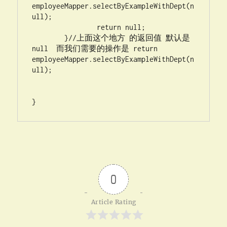
employeeMapper.selectByExampleWithDept(n
ull);

		return null;

	}//上面这个地方 的返回值 默认是
null  而我们需要的操作是 return  
employeeMapper.selectByExampleWithDept(n
ull);

}
0
Article Rating