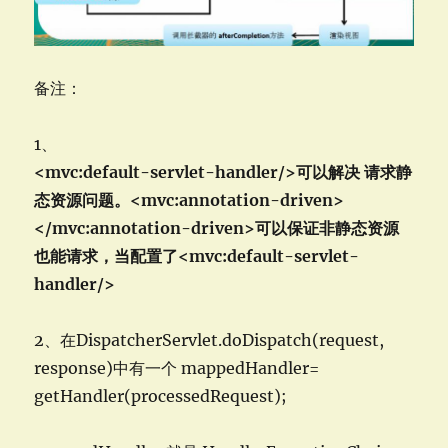
备注：
1、
<mvc:default-servlet-handler/>可以解决 请求静
态资源问题。<mvc:annotation-driven>
</mvc:annotation-driven>可以保证非静态资源
也能请求，当配置了<mvc:default-servlet-
handler/>
2、在DispatcherServlet.doDispatch(request,
response)中有一个 mappedHandler=
getHandler(processedRequest);