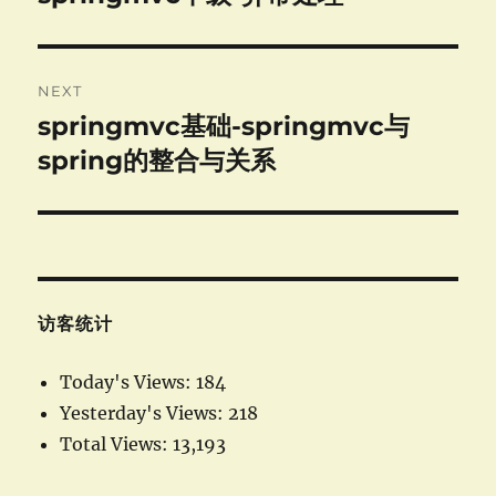
post:
NEXT
springmvc基础-springmvc与
Next
post:
spring的整合与关系
访客统计
Today's Views:
184
Yesterday's Views:
218
Total Views:
13,193