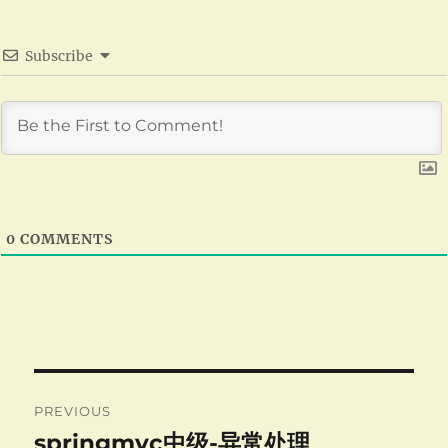
Subscribe
0
COMMENTS
Post
PREVIOUS
navigation
springmvc中级-异常处理
Previous