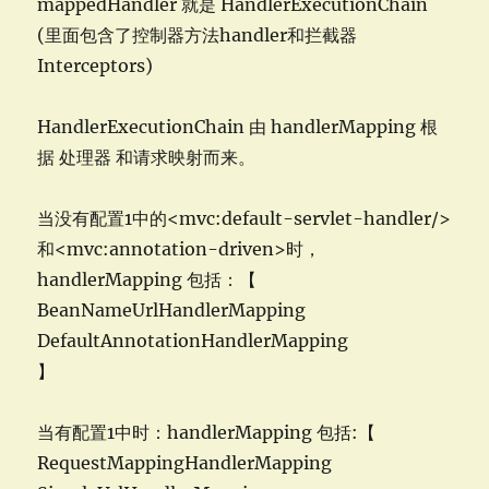
mappedHandler 就是 HandlerExecutionChain
(里面包含了控制器方法handler和拦截器
Interceptors)
HandlerExecutionChain 由 handlerMapping 根
据 处理器 和请求映射而来。
当没有配置1中的<mvc:default-servlet-handler/>
和<mvc:annotation-driven>时，
handlerMapping 包括：【
BeanNameUrlHandlerMapping
DefaultAnnotationHandlerMapping
】
当有配置1中时：handlerMapping 包括:【
RequestMappingHandlerMapping