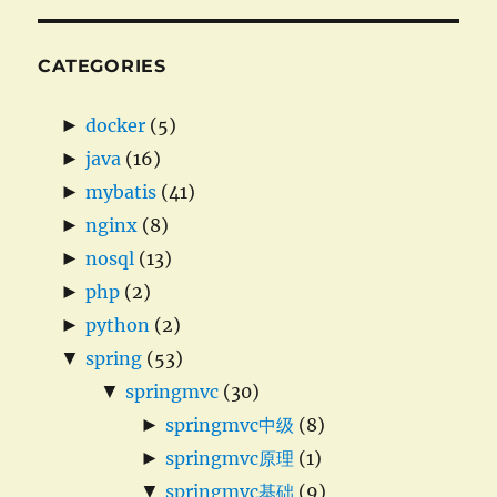
CATEGORIES
►
docker
(5)
►
java
(16)
►
mybatis
(41)
►
nginx
(8)
►
nosql
(13)
►
php
(2)
►
python
(2)
▼
spring
(53)
▼
springmvc
(30)
►
springmvc中级
(8)
►
springmvc原理
(1)
▼
springmvc基础
(9)