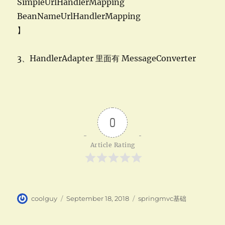
SimpleUrlHandlerMapping
BeanNameUrlHandlerMapping
】
3、HandlerAdapter 里面有 MessageConverter
0
Article Rating
Author
Posted
Categories
coolguy
September 18, 2018
springmvc基础
on