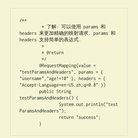
/**

	 * 了解: 可以使用 params 和 
headers 来更加精确的映射请求. params 和 
headers 支持简单的表达式.

	 * 

	 * @return

	 */

	@RequestMapping(value = 
"testParamsAndHeaders", params = { 
"username","age!=10" }, headers = { 
"Accept-Language=en-US,zh;q=0.8" })

	public String 
testParamsAndHeaders() {

		System.out.println("test
ParamsAndHeaders");

		return "success";

	}