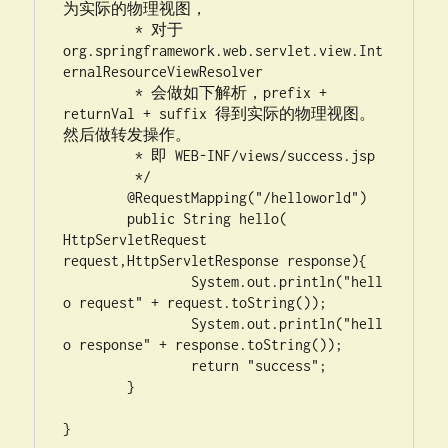
为实际的物理视图，

	 * 对于
org.springframework.web.servlet.view.Int
ernalResourceViewResolver

	 * 会做如下解析，prefix + 
returnVal + suffix 得到实际的物理视图。
然后做转发操作。

	 * 即 WEB-INF/views/success.jsp

 	 */

	@RequestMapping("/helloworld")

	public String hello( 
HttpServletRequest 
request,HttpServletResponse response){

		System.out.println("hell
o request" + request.toString());

		System.out.println("hell
o response" + response.toString());

		return "success";

	}

}