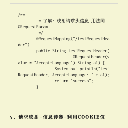
/**

	 * 了解: 映射请求头信息 用法同 
@RequestParam

	 */

	@RequestMapping("/testRequestHea
der")

	public String testRequestHeader(

			@RequestHeader(v
alue = "Accept-Language") String al) {

		System.out.println("test
RequestHeader, Accept-Language: " + al);

		return "success";

	}
5、请求映射-信息传递-利用COOKIE值