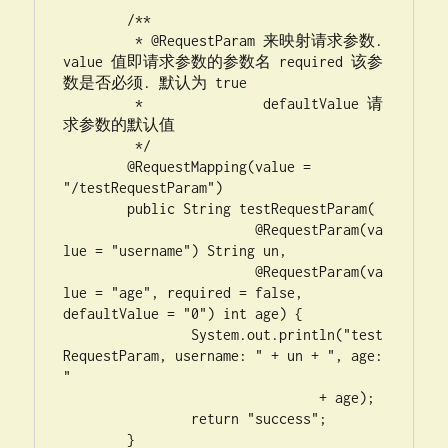
	/**

	 * @RequestParam 来映射请求参数. 
value 值即请求参数的参数名 required 该参
数是否必须. 默认为 true

	 *               defaultValue 请
求参数的默认值

	 */

	@RequestMapping(value = 
"/testRequestParam")

	public String testRequestParam(

			@RequestParam(va
lue = "username") String un,

			@RequestParam(va
lue = "age", required = false, 
defaultValue = "0") int age) {

		System.out.println("test
RequestParam, username: " + un + ", age: 
"

				+ age);

		return "success";

	}