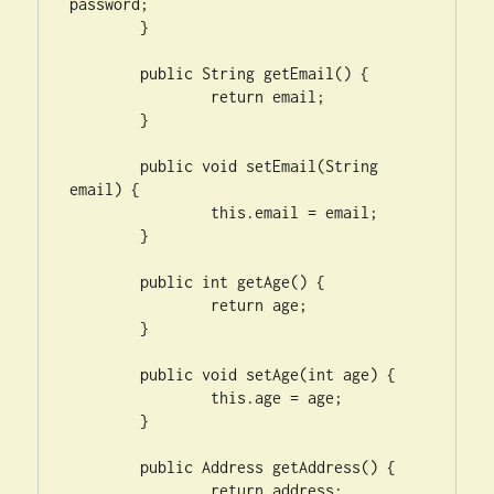
password;

	}

	public String getEmail() {

		return email;

	}

	public void setEmail(String 
email) {

		this.email = email;

	}

	public int getAge() {

		return age;

	}

	public void setAge(int age) {

		this.age = age;

	}

	public Address getAddress() {

		return address;
