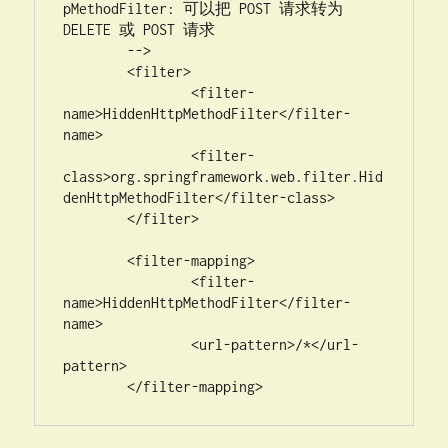
pMethodFilter: 可以把 POST 请求转为 
DELETE 或 POST 请求 

	-->

	<filter>

		<filter-
name>HiddenHttpMethodFilter</filter-
name>

		<filter-
class>org.springframework.web.filter.Hid
denHttpMethodFilter</filter-class>

	</filter>

	<filter-mapping>

		<filter-
name>HiddenHttpMethodFilter</filter-
name>

		<url-pattern>/*</url-
pattern>

	</filter-mapping>