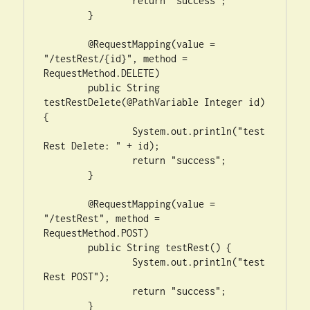
		return "success";

	}

	@RequestMapping(value = 
"/testRest/{id}", method = 
RequestMethod.DELETE)

	public String 
testRestDelete(@PathVariable Integer id) 
{

		System.out.println("test
Rest Delete: " + id);

		return "success";

	}

	@RequestMapping(value = 
"/testRest", method = 
RequestMethod.POST)

	public String testRest() {

		System.out.println("test
Rest POST");

		return "success";

	}
