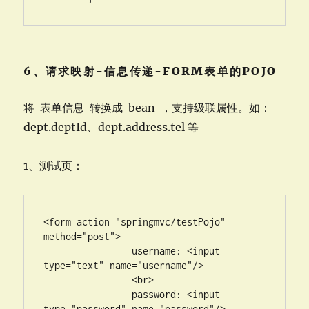
6、请求映射-信息传递-FORM表单的POJO
将 表单信息 转换成 bean ，支持级联属性。如：
dept.deptId、dept.address.tel 等
1、测试页：
<form action="springmvc/testPojo" 
method="post">

		username: <input 
type="text" name="username"/>

		<br>

		password: <input 
type="password" name="password"/>
