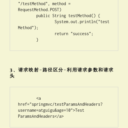
"/testMethod", method = 
RequestMethod.POST)

	public String testMethod() {

		System.out.println("test
Method");

		return "success";

	}
3、请求映射-路径区分-利用请求参数和请求
头
	<a 
href="springmvc/testParamsAndHeaders?
username=atguigu&age=10">Test 