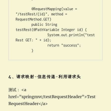
	@RequestMapping(value = 
"/testRest/{id}", method = 
RequestMethod.GET)

	public String 
testRest(@PathVariable Integer id) {

		System.out.println("test
Rest GET: " + id);

		return "success";

	}
4、请求映射-信息传递-利用请求头
测试： <a
href=”springmvc/testRequestHeader”>Test
RequestHeader</a>