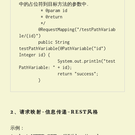
中的占位符到目标方法的参数中.

	 * @param id

	 * @return

	 */

	@RequestMapping("/testPathVariab
le/{id}")

	public String 
testPathVariable(@PathVariable("id") 
Integer id) {

		System.out.println("test
PathVariable: " + id);

		return "success";

	}
2、请求映射-信息传递-REST风格
示例：