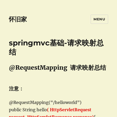
怀旧家
MENU
springmvc基础-请求映射总
结
@RequestMapping 请求映射总结
注意：
@RequestMapping(“/helloworld”)
public String hello
( HttpServletRequest