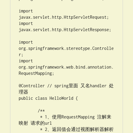
import 
javax.servlet.http.HttpServletRequest;

import 
javax.servlet.http.HttpServletResponse;

import 
org.springframework.stereotype.Controlle
r;

import 
org.springframework.web.bind.annotation.
RequestMapping;

@Controller // spring里面 又名handler 处
理器

public class HelloWorld {

	/**

	 * 1、使用RequestMapping 注解来
映射 请求的url

	 * 2、返回值会通过视图解析器解析