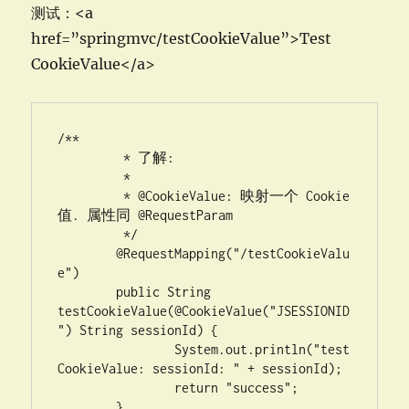
测试：<a
href=”springmvc/testCookieValue”>Test
CookieValue</a>
/**

	 * 了解:

	 * 

	 * @CookieValue: 映射一个 Cookie 
值. 属性同 @RequestParam

	 */

	@RequestMapping("/testCookieValu
e")

	public String 
testCookieValue(@CookieValue("JSESSIONID
") String sessionId) {

		System.out.println("test
CookieValue: sessionId: " + sessionId);

		return "success";

	}