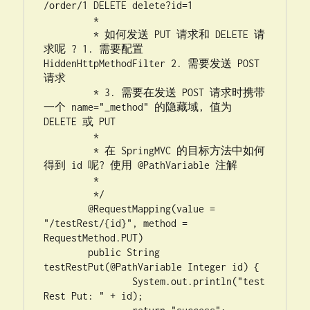
/order/1 DELETE delete?id=1

	 * 

	 * 如何发送 PUT 请求和 DELETE 请
求呢 ? 1. 需要配置 
HiddenHttpMethodFilter 2. 需要发送 POST 
请求

	 * 3. 需要在发送 POST 请求时携带
一个 name="_method" 的隐藏域, 值为 
DELETE 或 PUT

	 * 

	 * 在 SpringMVC 的目标方法中如何
得到 id 呢? 使用 @PathVariable 注解

	 * 

	 */

	@RequestMapping(value = 
"/testRest/{id}", method = 
RequestMethod.PUT)

	public String 
testRestPut(@PathVariable Integer id) {

		System.out.println("test
Rest Put: " + id);
