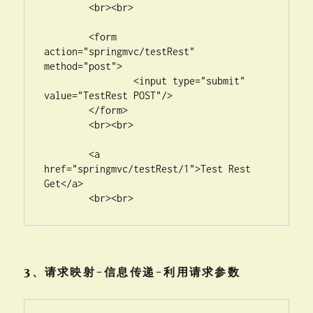
	<br><br>

	<form 
action="springmvc/testRest" 
method="post">

		<input type="submit" 
value="TestRest POST"/>

	</form>

	<br><br>

	<a 
href="springmvc/testRest/1">Test Rest 
Get</a>

	<br><br>
3、请求映射-信息传递-利用请求参数