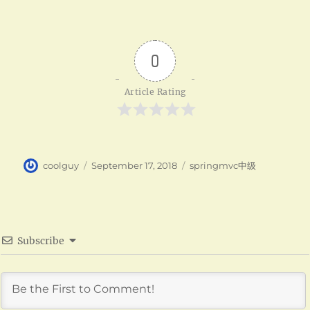
0
Article Rating
Author
Posted
Categories
coolguy
September 17, 2018
springmvc中级
on
Subscribe