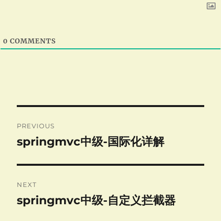
0
COMMENTS
Post
PREVIOUS
navigation
springmvc中级-国际化详解
Previous
post:
NEXT
springmvc中级-自定义拦截器
Next
post: