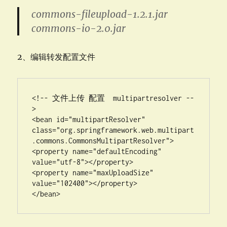
commons-fileupload-1.2.1.jar
commons-io-2.0.jar
2、编辑转发配置文件
<!-- 文件上传 配置  multipartresolver --
>

<bean id="multipartResolver" 

class="org.springframework.web.multipart
.commons.CommonsMultipartResolver">

<property name="defaultEncoding" 
value="utf-8"></property>

<property name="maxUploadSize" 
value="102400"></property>

</bean>