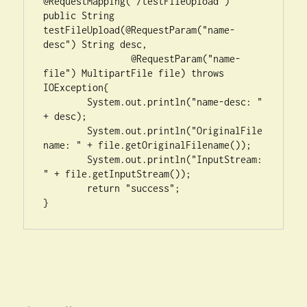
@RequestMapping("/testFileUpload")

public String 
testFileUpload(@RequestParam("name-
desc") String desc, 

		@RequestParam("name-
file") MultipartFile file) throws 
IOException{

	System.out.println("name-desc: " 
+ desc);

	System.out.println("OriginalFile
name: " + file.getOriginalFilename());

	System.out.println("InputStream: 
" + file.getInputStream());

	return "success";

}