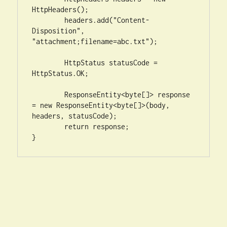
HttpHeaders();

	headers.add("Content-
Disposition", 
"attachment;filename=abc.txt");

	HttpStatus statusCode = 
HttpStatus.OK;

	ResponseEntity<byte[]> response 
= new ResponseEntity<byte[]>(body, 
headers, statusCode);

	return response;

}