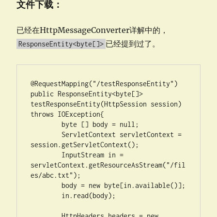
文件下载：
已经在HttpMessageConverter详解中的，
已经提到过了。
ResponseEntity<byte[]>
@RequestMapping("/testResponseEntity")

public ResponseEntity<byte[]> 
testResponseEntity(HttpSession session) 
throws IOException{

	byte [] body = null;

	ServletContext servletContext = 
session.getServletContext();

	InputStream in = 
servletContext.getResourceAsStream("/fil
es/abc.txt");

	body = new byte[in.available()];

	in.read(body);

	HttpHeaders headers = new 