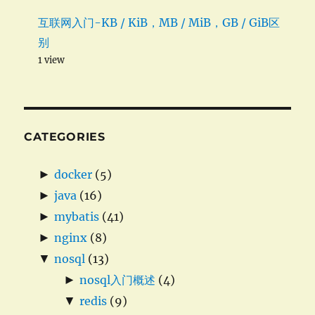
互联网入门-KB / KiB，MB / MiB，GB / GiB区
别
1 view
CATEGORIES
►
docker
(5)
►
java
(16)
►
mybatis
(41)
►
nginx
(8)
▼
nosql
(13)
►
nosql入门概述
(4)
▼
redis
(9)