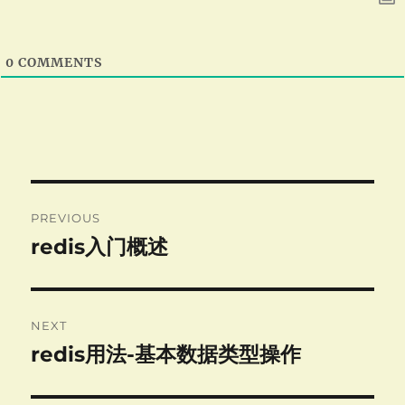
0
COMMENTS
Post
PREVIOUS
navigation
redis入门概述
Previous
post:
NEXT
redis用法-基本数据类型操作
Next
post: