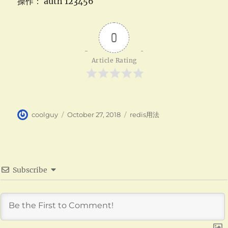
操作： auth 123456
0
Article Rating
Author
Posted
Categories
coolguy
October 27, 2018
redis用法
on
Subscribe