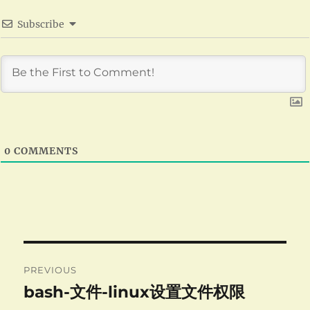
Subscribe
0
COMMENTS
Post
PREVIOUS
navigation
bash-文件-linux设置文件权限
Previous