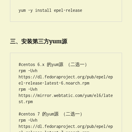
yum -y install epel-release
三、安装第三方yum源
#centos 6.x 的yum源 （二选一）

rpm -Uvh 
https://dl.fedoraproject.org/pub/epel/ep
el-release-latest-6.noarch.rpm

rpm -Uvh 
https://mirror.webtatic.com/yum/el6/late
st.rpm

#centos 7 的yum源 （二选一）

rpm -Uvh 
https://dl.fedoraproject.org/pub/epel/ep