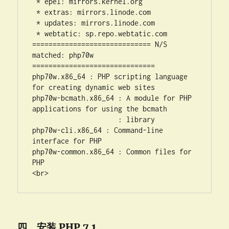
 * epel: mirrors.kernel.org

 * extras: mirrors.linode.com

 * updates: mirrors.linode.com

 * webtatic: sp.repo.webtatic.com

============================= N/S 
matched: php70w 
==============================

php70w.x86_64 : PHP scripting language 
for creating dynamic web sites

php70w-bcmath.x86_64 : A module for PHP 
applications for using the bcmath

                     : library

php70w-cli.x86_64 : Command-line 
interface for PHP

php70w-common.x86_64 : Common files for 
PHP

<br>
四、安装 PHP 7.1