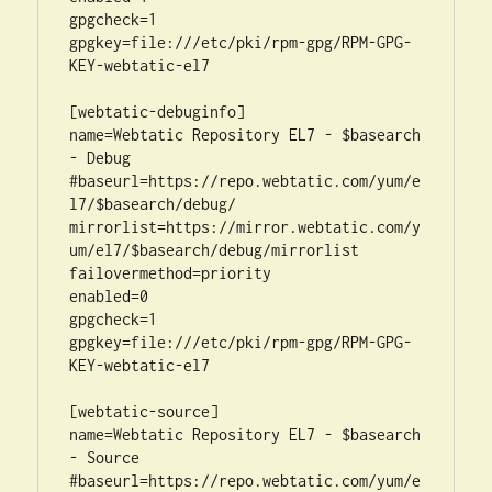
gpgcheck=1

gpgkey=file:///etc/pki/rpm-gpg/RPM-GPG-
KEY-webtatic-el7

[webtatic-debuginfo]

name=Webtatic Repository EL7 - $basearch 
- Debug

#baseurl=https://repo.webtatic.com/yum/e
l7/$basearch/debug/

mirrorlist=https://mirror.webtatic.com/y
um/el7/$basearch/debug/mirrorlist

failovermethod=priority

enabled=0

gpgcheck=1

gpgkey=file:///etc/pki/rpm-gpg/RPM-GPG-
KEY-webtatic-el7

[webtatic-source]

name=Webtatic Repository EL7 - $basearch 
- Source

#baseurl=https://repo.webtatic.com/yum/e