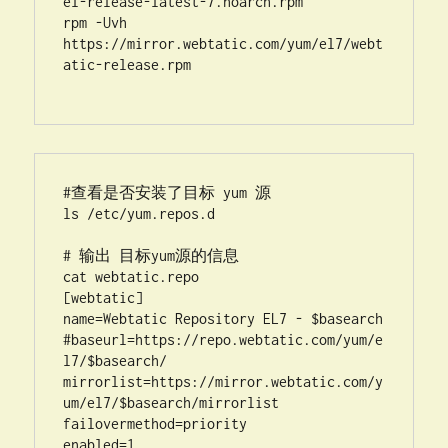
el-release-latest-7.noarch.rpm

rpm -Uvh 
https://mirror.webtatic.com/yum/el7/webt
atic-release.rpm

#查看是否安装了目标 yum 源

ls /etc/yum.repos.d

# 输出 目标yum源的信息

cat webtatic.repo

[webtatic]

name=Webtatic Repository EL7 - $basearch

#baseurl=https://repo.webtatic.com/yum/e
l7/$basearch/

mirrorlist=https://mirror.webtatic.com/y
um/el7/$basearch/mirrorlist

failovermethod=priority

enabled=1
