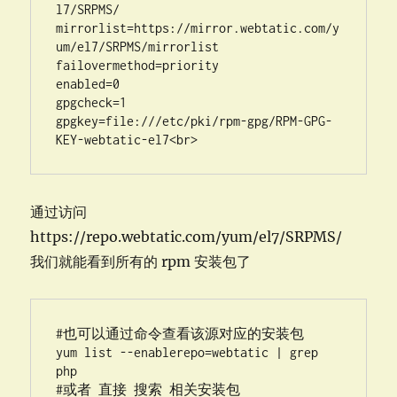
l7/SRPMS/

mirrorlist=https://mirror.webtatic.com/y
um/el7/SRPMS/mirrorlist

failovermethod=priority

enabled=0

gpgcheck=1

gpgkey=file:///etc/pki/rpm-gpg/RPM-GPG-
KEY-webtatic-el7<br>
通过访问
https://repo.webtatic.com/yum/el7/SRPMS/
我们就能看到所有的 rpm 安装包了
#也可以通过命令查看该源对应的安装包

yum list --enablerepo=webtatic | grep 
php

#或者 直接 搜索 相关安装包
