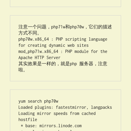
注意一个问题，php71w和php70w，它们的描述
方式不同。

php70w.x86_64 : PHP scripting language 
for creating dynamic web sites

mod_php71w.x86_64 : PHP module for the 
Apache HTTP Server

其实效果是一样的，就是php 服务器，注意
yum search php70w

Loaded plugins: fastestmirror, langpacks

Loading mirror speeds from cached 
hostfile

 * base: mirrors.linode.com
