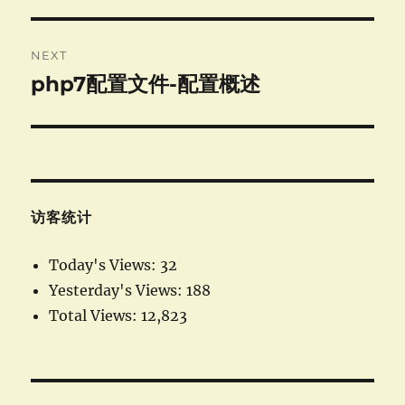
post:
NEXT
php7配置文件-配置概述
Next
post:
访客统计
Today's Views:
32
Yesterday's Views:
188
Total Views:
12,823