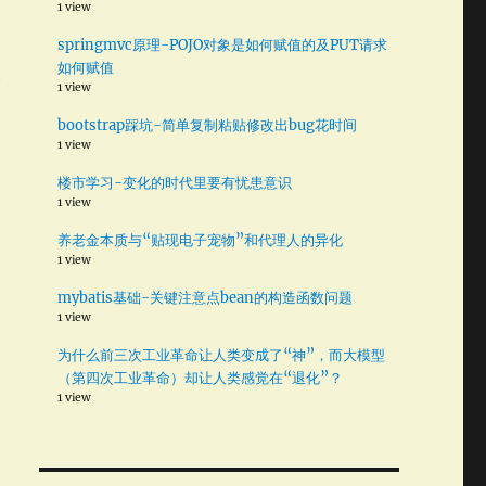
1 view
springmvc原理-POJO对象是如何赋值的及PUT请求
一
如何赋值
交
1 view
bootstrap踩坑-简单复制粘贴修改出bug花时间
1 view
楼市学习-变化的时代里要有忧患意识
1 view
养老金本质与“贴现电子宠物”和代理人的异化
1 view
mybatis基础-关键注意点bean的构造函数问题
1 view
为什么前三次工业革命让人类变成了“神”，而大模型
（第四次工业革命）却让人类感觉在“退化”？
1 view