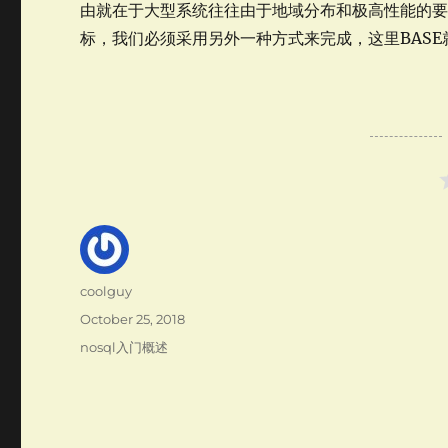
由就在于大型系统往往由于地域分布和极高性能的
标，我们必须采用另外一种方式来完成，这里BAS
Author
coolguy
Posted
October 25, 2018
on
Categories
nosql入门概述