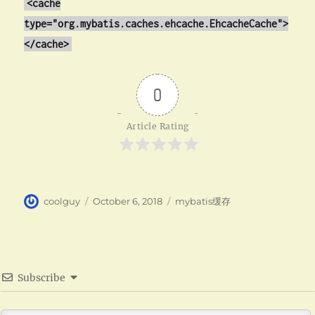
<cache
type="org.mybatis.caches.ehcache.EhcacheCache">
</cache>
0
Article Rating
Author
Posted
Categories
coolguy
October 6, 2018
mybatis缓存
on
Subscribe