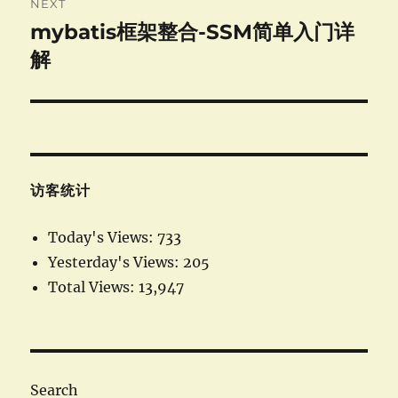
NEXT
mybatis框架整合-SSM简单入门详
Next
post:
解
访客统计
Today's Views:
733
Yesterday's Views:
205
Total Views:
13,947
Search