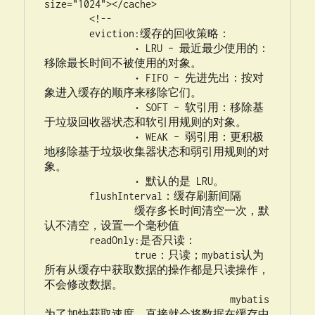
size="1024"></cache>

	<!--  

	eviction:缓存的回收策略：

		• LRU – 最近最少使用的：
移除最长时间不被使用的对象。

		• FIFO – 先进先出：按对
象进入缓存的顺序来移除它们。

		• SOFT – 软引用：移除基
于垃圾回收器状态和软引用规则的对象。

		• WEAK – 弱引用：更积极
地移除基于垃圾收集器状态和弱引用规则的对
象。

		• 默认的是 LRU。

	flushInterval：缓存刷新间隔

		缓存多长时间清空一次，默
认不清空，设置一个毫秒值

	readOnly:是否只读：

		true：只读；mybatis认为
所有从缓存中获取数据的操作都是只读操作，
不会修改数据。

				 mybatis
为了加快获取速度，直接就会将数据在缓存中