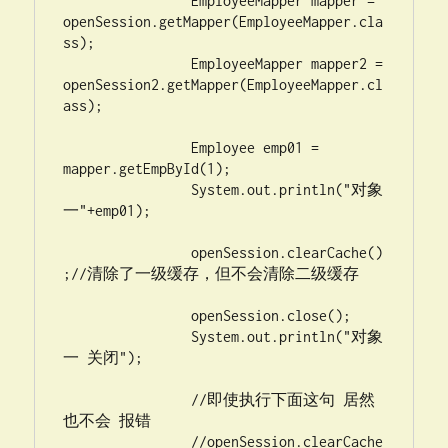
		EmployeeMapper mapper = 
openSession.getMapper(EmployeeMapper.cla
ss);

		EmployeeMapper mapper2 = 
openSession2.getMapper(EmployeeMapper.cl
ass);

		Employee emp01 = 
mapper.getEmpById(1);

		System.out.println("对象
一"+emp01);

		openSession.clearCache()
;//清除了一级缓存，但不会清除二级缓存

		openSession.close();

		System.out.println("对象
一 关闭");

                //即使执行下面这句 居然 
也不会 报错 

		//openSession.clearCache