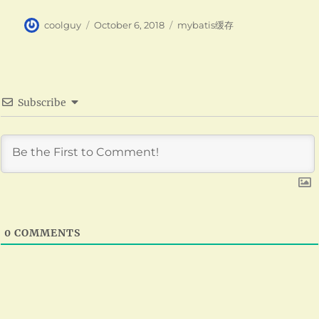
Author
Posted
Categories
coolguy
October 6, 2018
mybatis缓存
on
Subscribe
0
COMMENTS