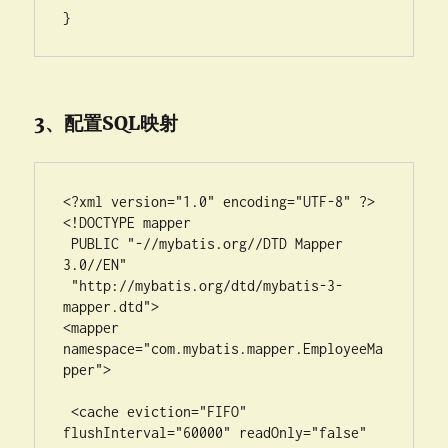
3、配置SQL映射
<?xml version="1.0" encoding="UTF-8" ?>

<!DOCTYPE mapper

 PUBLIC "-//mybatis.org//DTD Mapper 
3.0//EN"

 "http://mybatis.org/dtd/mybatis-3-
mapper.dtd">

<mapper 
namespace="com.mybatis.mapper.EmployeeMa
pper">

 <cache eviction="FIFO" 
flushInterval="60000" readOnly="false" 