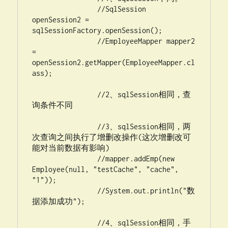
		//SqlSession 
openSession2 = 
sqlSessionFactory.openSession();

		//EmployeeMapper mapper2 
= 
openSession2.getMapper(EmployeeMapper.cl
ass);

		//2、sqlSession相同，查
询条件不同

		//3、sqlSession相同，两
次查询之间执行了增删改操作(这次增删改可
能对当前数据有影响)

		//mapper.addEmp(new 
Employee(null, "testCache", "cache", 
"1"));

		//System.out.println("数
据添加成功");

		//4、sqlSession相同，手