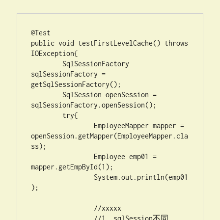
@Test

public void testFirstLevelCache() throws 
IOException{

	SqlSessionFactory 
sqlSessionFactory = 
getSqlSessionFactory();

	SqlSession openSession = 
sqlSessionFactory.openSession();

	try{

		EmployeeMapper mapper = 
openSession.getMapper(EmployeeMapper.cla
ss);

		Employee emp01 = 
mapper.getEmpById(1);

		System.out.println(emp01
);

		//xxxxx

		//1、sqlSession不同。
