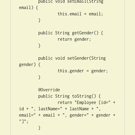
	public void setEmail(String 
email) {

		this.email = email;

	}

	public String getGender() {

		return gender;

	}

	public void setGender(String 
gender) {

		this.gender = gender;

	}

	@Override

	public String toString() {

		return "Employee [id=" + 
id + ", lastName=" + lastName + ", 
email=" + email + ", gender=" + gender + 
"]";

	}
