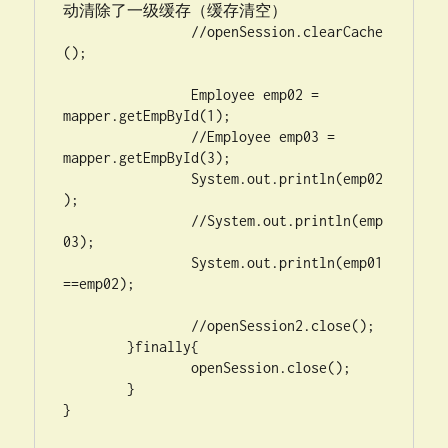
动清除了一级缓存（缓存清空）

		//openSession.clearCache
();

		Employee emp02 = 
mapper.getEmpById(1);

		//Employee emp03 = 
mapper.getEmpById(3);

		System.out.println(emp02
);

		//System.out.println(emp
03);

		System.out.println(emp01
==emp02);

		//openSession2.close();

	}finally{

		openSession.close();

	}

}