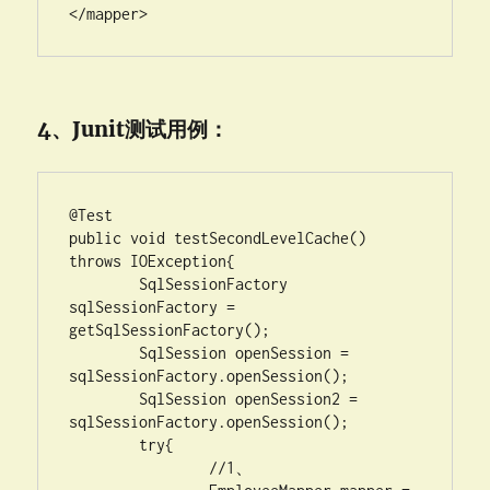
</mapper>
4、Junit测试用例：
@Test

public void testSecondLevelCache() 
throws IOException{

	SqlSessionFactory 
sqlSessionFactory = 
getSqlSessionFactory();

	SqlSession openSession = 
sqlSessionFactory.openSession();

	SqlSession openSession2 = 
sqlSessionFactory.openSession();

	try{

		//1、
