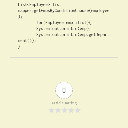
List<Employee> list = 
mapper.getEmpsByConditionChoose(employee
);

	for(Employee emp :list){

	System.out.println(emp);

	System.out.println(emp.getDepart
ment());

}
0
Article Rating