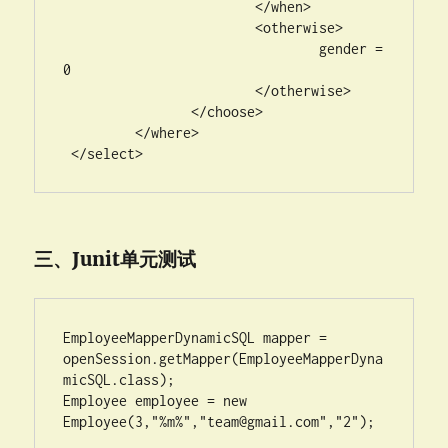
	 		</when>

	 		<otherwise>

	 			gender = 
0

	 		</otherwise>

	 	</choose>

	 </where>

 </select>
三、Junit单元测试
EmployeeMapperDynamicSQL mapper = 
openSession.getMapper(EmployeeMapperDyna
micSQL.class);

Employee employee = new 
Employee(3,"%m%","
team@gmail.com
","2");
