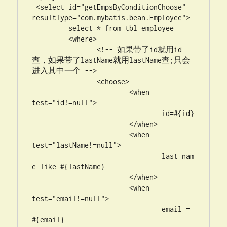
 <select id="getEmpsByConditionChoose" 
resultType="com.mybatis.bean.Employee">

	 select * from tbl_employee 

	 <where>

	 	<!-- 如果带了id就用id
查，如果带了lastName就用lastName查;只会
进入其中一个 -->

	 	<choose>

	 		<when 
test="id!=null">

	 			id=#{id}

	 		</when>

	 		<when 
test="lastName!=null">

	 			last_nam
e like #{lastName}

	 		</when>

	 		<when 
test="email!=null">

	 			email = 
#{email}
