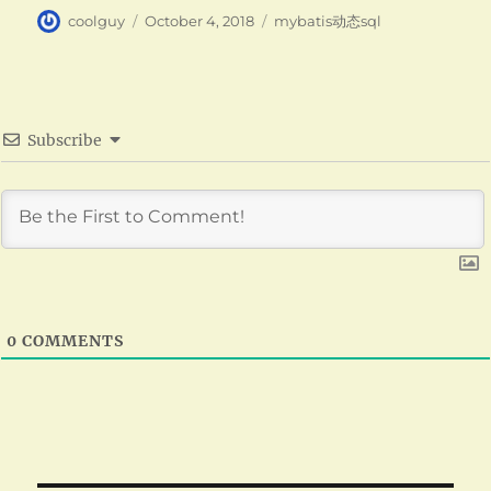
Author
Posted
Categories
coolguy
October 4, 2018
mybatis动态sql
on
Subscribe
0
COMMENTS