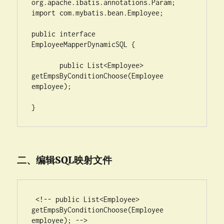
org.apache.ibatis.annotations.Param;

import com.mybatis.bean.Employee;

public interface 
EmployeeMapperDynamicSQL {

       public List<Employee> 
getEmpsByConditionChoose(Employee 
employee);

}
二、编辑SQL映射文件
 <!-- public List<Employee> 
getEmpsByConditionChoose(Employee 
employee); -->
