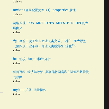
2 views
mybatis全局配置文件-(1)-properties 属性
2 views
网络原理-PON-MSTP-OTN-MPLS-PTN-HFC的发
展由来
1 view
为什么前三次工业革命让人类变成了“神”，而大模型
（第四次工业革命）却让人类感觉在“退化”？
1 view
http协议-http1.1协议分析
1 view
科普百科-经济与政治-美联储救两房和AIG但不救雷曼
的原因
1 view
mybatis扩展-批量操作
1 view