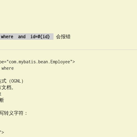
会报错
e where and id=#{id}
pe="com.mybatis.bean.Employee">
