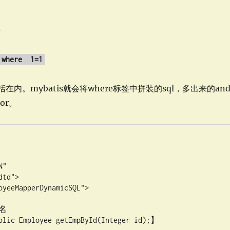
法
 where 1=1
括在内。mybatis就会将where标签中拼装的sql，多出来的an
or。
yeeMapperDynamicSQL">

名

loyee getEmpById(Integer id);】
