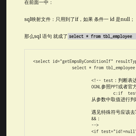
在前面一中：
sql映射文件：只用到了if，如果 条件一 id 是null；
那么sql 语句 就成了
select * from tbl_employe
<select id="getEmpsByConditionIf" resultTy
	 	select * from tbl_employee where

		 	<!-- test：判断表达式（OGNL）

		 	OGNL参照PPT或者官方文档。

		 	  	 c:if  test

		 	从参数中取值进行判断

		 	遇见特殊符号应该去写转义字符：

		 	&&：

		 	-->

		 	<if test="id!=null">
