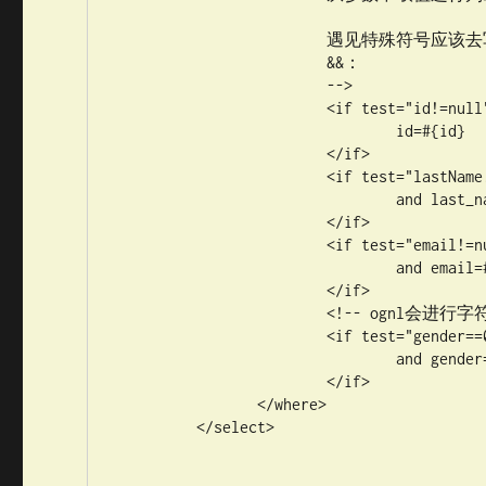
		 	遇见特殊符号应该去写转义字符：

		 	&&：

		 	-->

		 	<if test="id!=null">

		 		id=#{id}

		 	</if>

		 	<if test="lastName!=null &amp;&amp; lastName!=&quot;&quot;">

		 		and last_name like #{lastName}

		 	</if>

		 	<if test="email!=null and email.trim()!=&quot;&quot;">

		 		and email=#{email}

		 	</if> 

		 	<!-- ognl会进行字符串与数字的转换判断  "0"==0 -->

		 	<if test="gender==0 or gender==1">

		 	 	and gender=#{gender}

		 	</if>

	 	</where>

	 </select>
