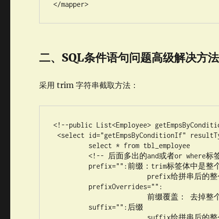
</mapper>
二、SQL条件语句问题高级解决方
采用 trim 字符串截取方法：
<!--public List<Employee> getEmpsByConditi
 <select id="getEmpsByConditionIf" resultType="com.atguigu.mybatis.bean.Employee">

	 select * from tbl_employee

	 <!-- 后面多出的and或者or where标签不能解决 

	 prefix="":前缀：trim标签体中是整个字符串拼串 后的结果。

	 		prefix给拼串后的整个字符串加一个前缀 

	 prefixOverrides="":

	 		前缀覆盖： 去掉整个字符串前面多余的字符

	 suffix="":后缀

	 		suffix给拼串后的整个字符串加一个后缀 
