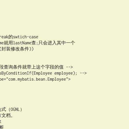
ak的swtich-case

t(封装修改条件))

pe="com.mybatis.bean.Employee">
