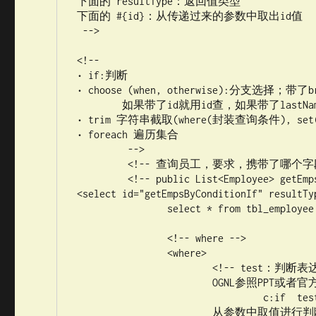
下面的 resultType：返回值类型

下面的 #{id}：从传递过来的参数中取出id值

 -->

<!-- 

• if:判断

• choose (when, otherwise):分支选择；带了bre
	如果带了id就用id查，如果带了lastName就用lastName查;只会进入其中一个

• trim 字符串截取(where(封装查询条件), se
• foreach 遍历集合

	 -->

	 <!-- 查询员工，要求，携带了哪个字段查询条件就带上这个字段的值 -->

	 <!-- public List<Employee> getEmpsByConditionIf(Employee employee); -->

<select id="getEmpsByConditionIf" resultTy
	 	select * from tbl_employee

	 	<!-- where -->

	 	<where>

		 	<!-- test：判断表达式（OGNL）

		 	OGNL参照PPT或者官方文档。

		 	  	 c:if  test

		 	从参数中取值进行判断
