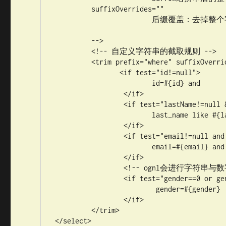
	 suffixOverrides=""

	 		后缀覆盖：去掉整个字符串后面多余的字符

	 -->

	 <!-- 自定义字符串的截取规则 -->

	 <trim prefix="where" suffixOverrides="and">

	 	<if test="id!=null">

		 	id=#{id} and

		 </if>

		 <if test="lastName!=null &amp;&amp; lastName!=&quot;&quot;">

		 	last_name like #{lastName} and

		 </if>

		 <if test="email!=null and email.trim()!=&quot;&quot;">

		 	email=#{email} and

		 </if> 

		 <!-- ognl会进行字符串与数字的转换判断  "0"==0 -->

		 <if test="gender==0 or gender==1">

		 	 gender=#{gender}

		 </if>

	 </trim>

</select>