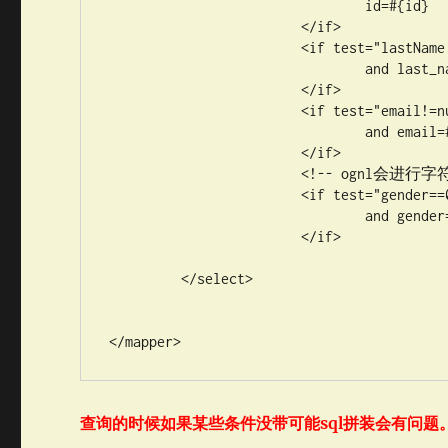
		 		id=#{id}

		 	</if>

		 	<if test="lastName!=null &amp;&amp; lastName!=&quot;&quot;">

		 		and last_name like #{lastName}

		 	</if>

		 	<if test="email!=null and email.trim()!=&quot;&quot;">

		 		and email=#{email}

		 	</if> 

		 	<!-- ognl会进行字符串与数字的转换判断  "0"==0 -->

		 	<if test="gender==0 or gender==1">

		 	 	and gender=#{gender}

		 	</if>

	 </select>

</mapper>
查询的时候如果某些条件没带可能
sql
拼装会有问题