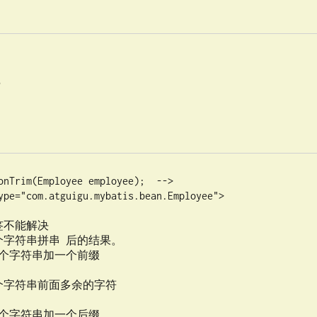
法
onTrim(Employee employee);  -->
