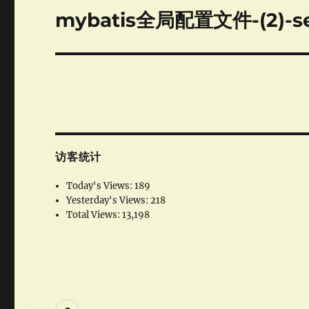
mybatis全局配置文件-(2)-se
Next
post:
访客统计
Today's Views:
189
Yesterday's Views:
218
Total Views:
13,198