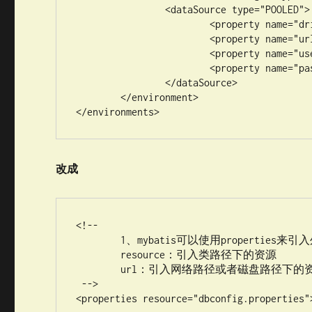
		<dataSource type="POOLED">

			<property name="driver" value="com.mysql.jdbc.Driver" />

			<property name="url" value="jdbc:mysql://localhost:3306/mybatis" />

			<property name="username" value="root" />

			<property name="password" value="Kitty521!" />

		</dataSource>

	</environment>

</environments>
改成
<!--

	1、mybatis可以使用properties来引入外部properties配置文件的内容；

	resource：引入类路径下的资源

	url：引入网络路径或者磁盘路径下的资源

 -->

<properties resource="dbconfig.properties">