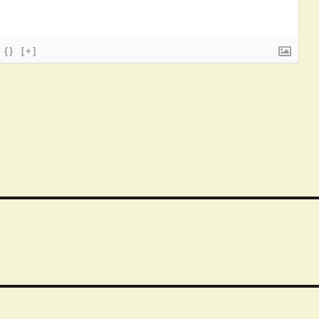
{}
[+]