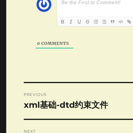
0
COMMENTS
Post
PREVIOUS
navigation
xml基础-dtd约束文件
Previous
post:
NEXT