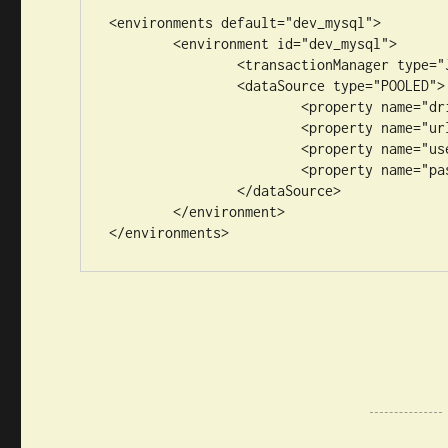
<environments default="dev_mysql">

	<environment id="dev_mysql">

		<transactionManager type="JDBC"></transactionManager>

		<dataSource type="POOLED">

			<property name="driver" value="${jdbc.driver}" />

			<property name="url" value="${jdbc.url}" />

			<property name="username" value="${jdbc.username}" />

			<property name="password" value="${jdbc.password}" />

		</dataSource>

	</environment>

</environments>