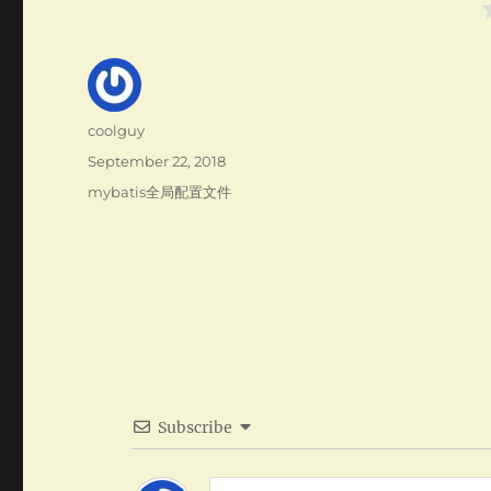
Author
coolguy
Posted
September 22, 2018
on
Categories
mybatis全局配置文件
Subscribe