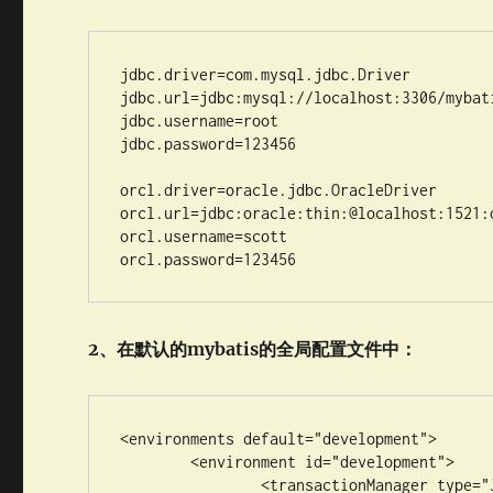
jdbc.driver=com.mysql.jdbc.Driver

jdbc.url=jdbc:mysql://localhost:3306/mybati
jdbc.username=root

jdbc.password=123456

orcl.driver=oracle.jdbc.OracleDriver

orcl.url=jdbc:oracle:thin:@localhost:1521:o
orcl.username=scott

orcl.password=123456
2、在默认的mybatis的全局配置文件中：
<environments default="development">

	<environment id="development">

		<transactionManager type="JDBC" />
