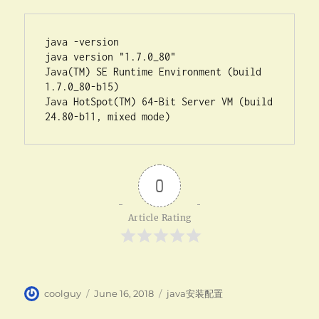
java -version

java version "1.7.0_80"

Java(TM) SE Runtime Environment (build 
1.7.0_80-b15)

Java HotSpot(TM) 64-Bit Server VM (build 
24.80-b11, mixed mode)
0
Article Rating
Author
Posted
Categories
coolguy
June 16, 2018
java安装配置
on