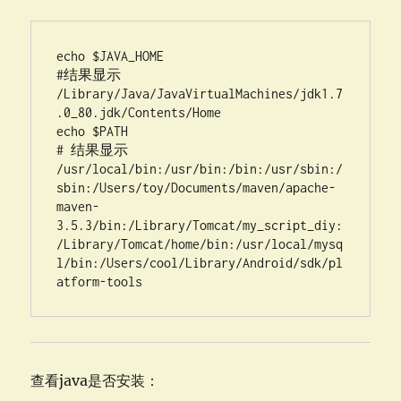
echo $JAVA_HOME

#结果显示 
/Library/Java/JavaVirtualMachines/jdk1.7
.0_80.jdk/Contents/Home

echo $PATH

# 结果显示 
/usr/local/bin:/usr/bin:/bin:/usr/sbin:/
sbin:/Users/toy/Documents/maven/apache-
maven-
3.5.3/bin:/Library/Tomcat/my_script_diy:
/Library/Tomcat/home/bin:/usr/local/mysq
l/bin:/Users/cool/Library/Android/sdk/pl
atform-tools
查看java是否安装：