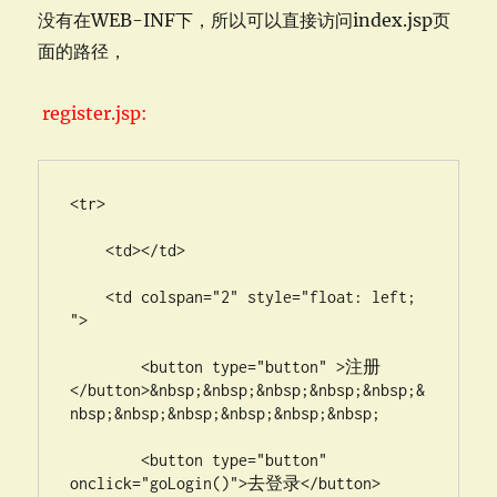
没有在WEB-INF下，所以可以直接访问index.jsp页
面的路径，
register.jsp:
<tr>

    <td></td>

    <td colspan="2" style="float: left; 
">

        <button type="button" >注册
</button>&nbsp;&nbsp;&nbsp;&nbsp;&nbsp;&
nbsp;&nbsp;&nbsp;&nbsp;&nbsp;&nbsp;

        <button type="button"  
onclick="goLogin()">去登录</button>
