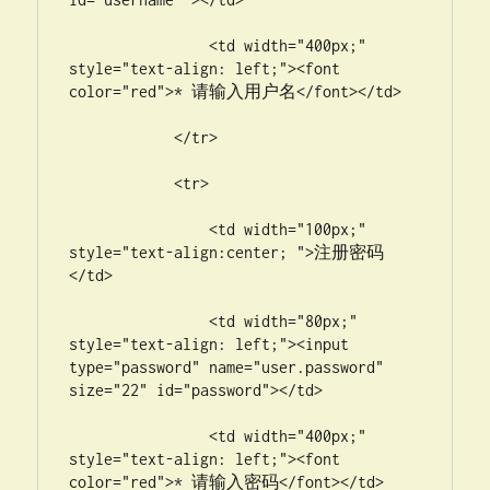
                <td width="400px;" 
style="text-align: left;"><font 
color="red">* 请输入用户名</font></td>

            </tr>

            <tr>

                <td width="100px;" 
style="text-align:center; ">注册密码
</td>

                <td width="80px;" 
style="text-align: left;"><input 
type="password" name="user.password" 
size="22" id="password"></td>

                <td width="400px;" 
style="text-align: left;"><font 
color="red">* 请输入密码</font></td>
