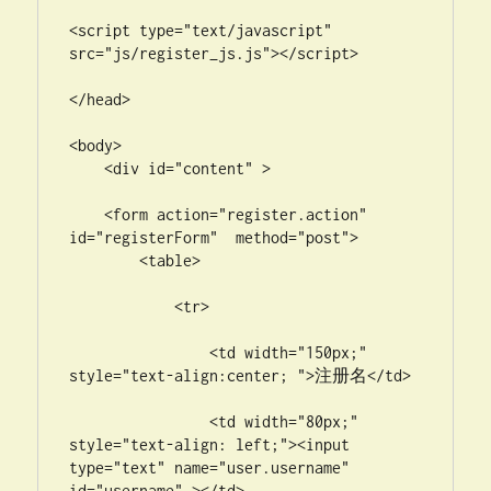
<script type="text/javascript" 
src="js/register_js.js"></script>

</head>

<body>

    <div id="content" >

    <form action="register.action" 
id="registerForm"  method="post">

        <table>

            <tr>

                <td width="150px;" 
style="text-align:center; ">注册名</td>

                <td width="80px;" 
style="text-align: left;"><input 
type="text" name="user.username"  
id="username" ></td>
