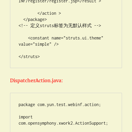
INF/register/register.jsp</result >

        </action >

  </package>

<!-- 定义struts标签为无默认样式 -->

    <constant name="struts.ui.theme" 
value="simple" />

</struts>
DispatcherAction.java:
package com.yun.test.webinf.action;

import 
com.opensymphony.xwork2.ActionSupport;
