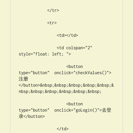
            </tr>

            <tr>

                <td></td>

                <td colspan="2" 
style="float: left; ">

                    <button 
type="button"  onclick="checkValues()">
注册
</button>&nbsp;&nbsp;&nbsp;&nbsp;&nbsp;&
nbsp;&nbsp;&nbsp;&nbsp;&nbsp;&nbsp;

                    <button 
type="button"  onclick="goLogin()">去登
录</button>

                </td>
