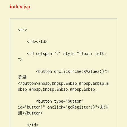
index.jsp:
<tr>

    <td></td>

    <td colspan="2" style="float: left; 
">

        <button onclick="checkValues()">
登录
</button>&nbsp;&nbsp;&nbsp;&nbsp;&nbsp;&
nbsp;&nbsp;&nbsp;&nbsp;&nbsp;&nbsp;

        <button type="button" 
id="button1" onclick="goRegister()">去注
册</button>

    </td>
