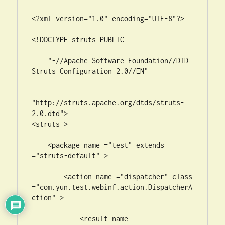
<?xml version="1.0" encoding="UTF-8"?>

<!DOCTYPE struts PUBLIC

    "-//Apache Software Foundation//DTD 
Struts Configuration 2.0//EN"

"http://struts.apache.org/dtds/struts-
2.0.dtd">

<struts >

    <package name ="test" extends 
="struts-default" >

        <action name ="dispatcher" class 
="com.yun.test.webinf.action.DispatcherA
ction" >

            <result name 