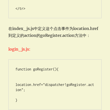
</tr>
在index_js.js中定义这个点击事件为location.href
到定义的action的goRegister.action方法中：
login_js.js:
function goRegister(){

location.href="dispatcher!goRegister.act
ion";

}