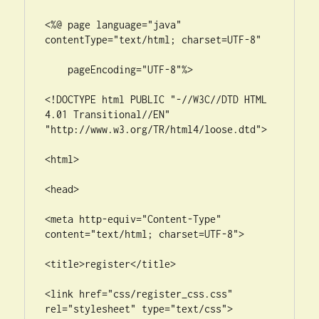
<%@ page language="java" 
contentType="text/html; charset=UTF-8"

    pageEncoding="UTF-8"%>

<!DOCTYPE html PUBLIC "-//W3C//DTD HTML 
4.01 Transitional//EN" 
"http://www.w3.org/TR/html4/loose.dtd">

<html>

<head>

<meta http-equiv="Content-Type" 
content="text/html; charset=UTF-8">

<title>register</title>

<link href="css/register_css.css" 
rel="stylesheet" type="text/css">
