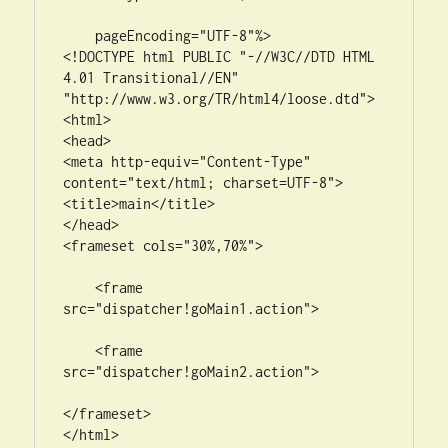
    pageEncoding="UTF-8"%>

<!DOCTYPE html PUBLIC "-//W3C//DTD HTML 
4.01 Transitional//EN" 
"http://www.w3.org/TR/html4/loose.dtd">

<html>

<head>

<meta http-equiv="Content-Type" 
content="text/html; charset=UTF-8">

<title>main</title>

</head>

<frameset cols="30%,70%">

    <frame 
src="dispatcher!goMain1.action">

    <frame 
src="dispatcher!goMain2.action">

</frameset>

</html>