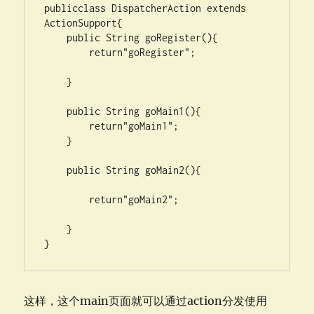
publicclass DispatcherAction extends 
ActionSupport{

    public String goRegister(){

        return"goRegister";

    }

    public String goMain1(){

        return"goMain1";

    }

    public String goMain2(){

        return"goMain2";

    }

}
这样，这个main页面就可以通过action分发使用