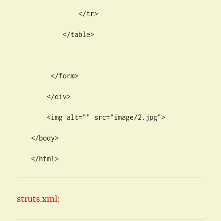
            </tr>

        </table>

     </form>

    </div>

    <img alt="" src="image/2.jpg">

</body>

</html>
struts.xml: