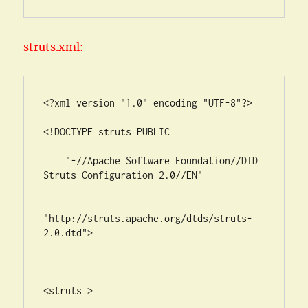
struts.xml:
<?xml version="1.0" encoding="UTF-8"?>

<!DOCTYPE struts PUBLIC

    "-//Apache Software Foundation//DTD 
Struts Configuration 2.0//EN"

"http://struts.apache.org/dtds/struts-
2.0.dtd">

<struts >
