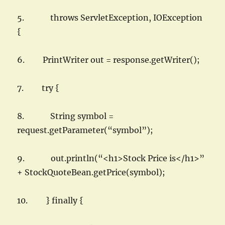
5. throws ServletException, IOException
{
6. PrintWriter out = response.getWriter();
7. try {
8. String symbol =
request.getParameter(“symbol”);
9. out.println(“<h1>Stock Price is</h1>”
+ StockQuoteBean.getPrice(symbol);
10. } finally {