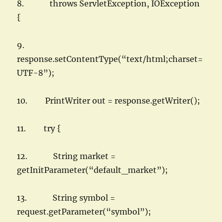
8. throws ServletException, IOException
{
9.
response.setContentType(“text/html;charset=
UTF-8”);
10. PrintWriter out = response.getWriter();
11. try {
12. String market =
getInitParameter(“default_market”);
13. String symbol =
request.getParameter(“symbol”);