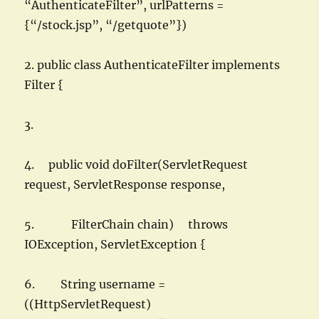
“AuthenticateFilter”, urlPatterns =
{“/stock.jsp”, “/getquote”})
2. public class AuthenticateFilter implements
Filter {
3.
4. public void doFilter(ServletRequest
request, ServletResponse response,
5. FilterChain chain) throws
IOException, ServletException {
6. String username =
((HttpServletRequest)