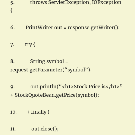
5. throws ServletException, IOException
{
6. PrintWriter out = response.getWriter();
7. try {
8. String symbol =
request.getParameter(“symbol”);
9. out.println(“<h1>Stock Price is</h1>”
+ StockQuoteBean.getPrice(symbol);
10. } finally {
11. out.close();