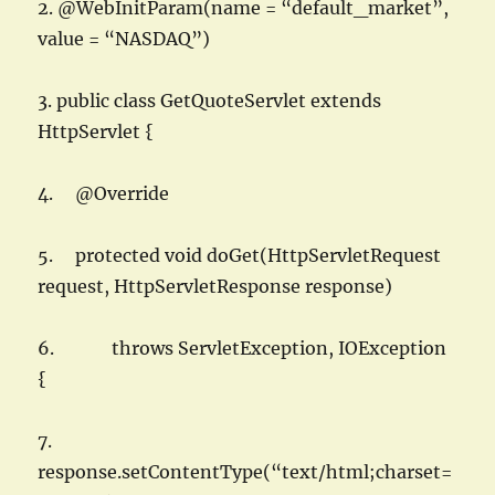
2. @WebInitParam(name = “default_market”,
value = “NASDAQ”)
3. public class GetQuoteServlet extends
HttpServlet {
4. @Override
5. protected void doGet(HttpServletRequest
request, HttpServletResponse response)
6. throws ServletException, IOException
{
7.
response.setContentType(“text/html;charset=