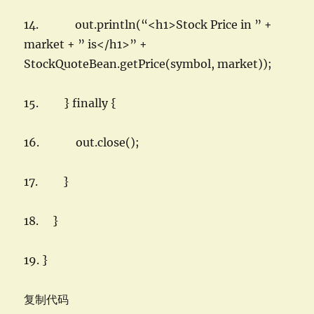
14. out.println(“<h1>Stock Price in ” +
market + ” is</h1>” +
StockQuoteBean.getPrice(symbol, market));
15. } finally {
16. out.close();
17. }
18. }
19. }
复制代码