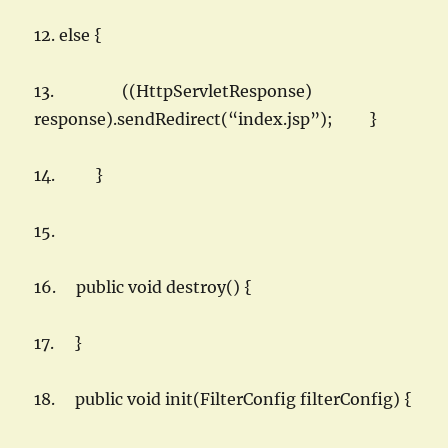
12. else {
13. ((HttpServletResponse)
response).sendRedirect(“index.jsp”); }
14. }
15.
16. public void destroy() {
17. }
18. public void init(FilterConfig filterConfig) {