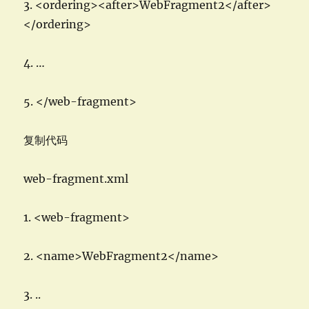
3. <ordering><after>WebFragment2</after>
</ordering>
4. …
5. </web-fragment>
复制代码
web-fragment.xml
1. <web-fragment>
2. <name>WebFragment2</name>
3. ..