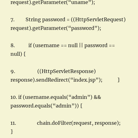
request).getParameter(“uname”);
7. String password = ((HttpServletRequest)
request).getParameter(“password”);
8. if (username == null || password ==
null) {
9. ((HttpServletResponse)
response).sendRedirect(“index.jsp”); }
10. if (username.equals(“admin”) &&
password.equals(“admin”)) {
11. chain.doFilter(request, response);
}