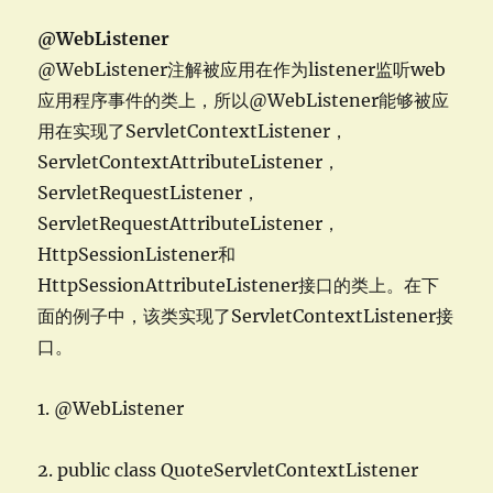
@WebListener
@WebListener注解被应用在作为listener监听web
应用程序事件的类上，所以@WebListener能够被应
用在实现了ServletContextListener，
ServletContextAttributeListener，
ServletRequestListener，
ServletRequestAttributeListener，
HttpSessionListener和
HttpSessionAttributeListener接口的类上。在下
面的例子中，该类实现了ServletContextListener接
口。
1. @WebListener
2. public class QuoteServletContextListener