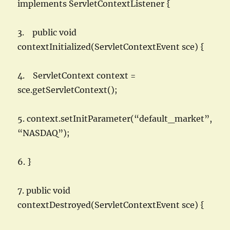
implements ServletContextListener {
3. public void
contextInitialized(ServletContextEvent sce) {
4. ServletContext context =
sce.getServletContext();
5. context.setInitParameter(“default_market”,
“NASDAQ”);
6. }
7. public void
contextDestroyed(ServletContextEvent sce) {