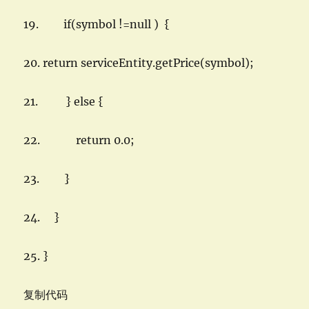
19. if(symbol !=null ) {
20. return serviceEntity.getPrice(symbol);
21. } else {
22. return 0.0;
23. }
24. }
25. }
复制代码