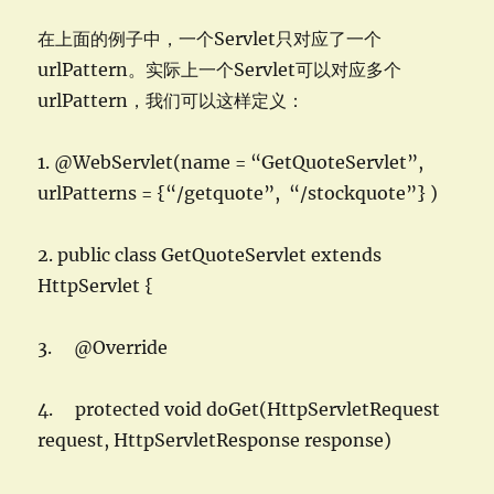
在上面的例子中，一个Servlet只对应了一个
urlPattern。实际上一个Servlet可以对应多个
urlPattern，我们可以这样定义：
1. @WebServlet(name = “GetQuoteServlet”,
urlPatterns = {“/getquote”, “/stockquote”} )
2. public class GetQuoteServlet extends
HttpServlet {
3. @Override
4. protected void doGet(HttpServletRequest
request, HttpServletResponse response)