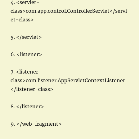
4. <servlet-
class>com.app.control.ControllerServlet</servl
et-class>
5. </servlet>
6. <listener>
7. <listener-
class>com.listener.AppServletContextListener
</listener-class>
8. </listener>
9. </web-fragment>