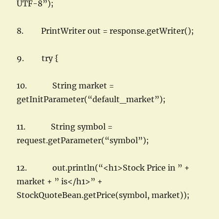
UTF-8”);
8. PrintWriter out = response.getWriter();
9. try {
10. String market =
getInitParameter(“default_market”);
11. String symbol =
request.getParameter(“symbol”);
12. out.println(“<h1>Stock Price in ” +
market + ” is</h1>” +
StockQuoteBean.getPrice(symbol, market));