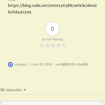
https://blog.csdn.net/u010256388/article/detai
ls/68491509
0
Article Rating
Author
Posted
Categories
coolguy
June 30, 2018
web通信方式-http协议
on
Subscribe