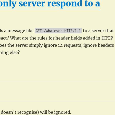
nly server respond to a
nds a message like
to a server that
GET /whatever HTTP/1.1
eact? What are the rules for header fields added in HTTP
oes the server simply ignore 1.1 requests, ignore headers 
hing else?
 doesn’t recognise) will be ignored.