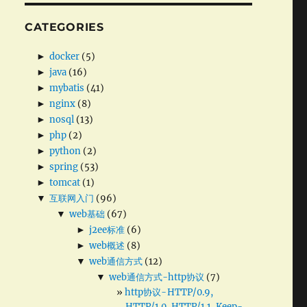
CATEGORIES
►
docker
(5)
►
java
(16)
►
mybatis
(41)
►
nginx
(8)
►
nosql
(13)
►
php
(2)
►
python
(2)
►
spring
(53)
►
tomcat
(1)
▼
互联网入门
(96)
▼
web基础
(67)
►
j2ee标准
(6)
►
web概述
(8)
▼
web通信方式
(12)
▼
web通信方式-http协议
(7)
http协议- HTTP/0.9,
HTTP/1.0, HTTP/1.1, Keep-