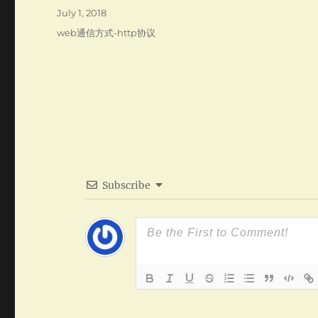
Posted
July 1, 2018
on
Categories
web通信方式-http协议
Subscribe