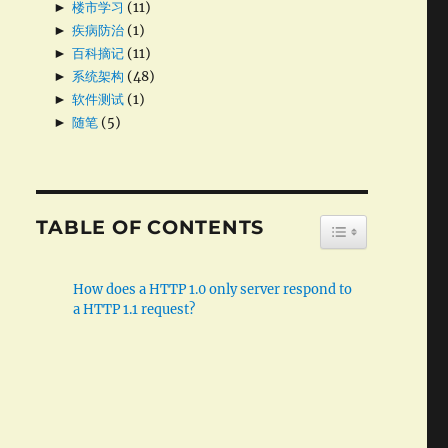
►
楼市学习
(11)
►
疾病防治
(1)
►
百科摘记
(11)
►
系统架构
(48)
►
软件测试
(1)
►
随笔
(5)
TABLE OF CONTENTS
TOGGLE TABLE
How does a HTTP 1.0 only server respond to
a HTTP 1.1 request?