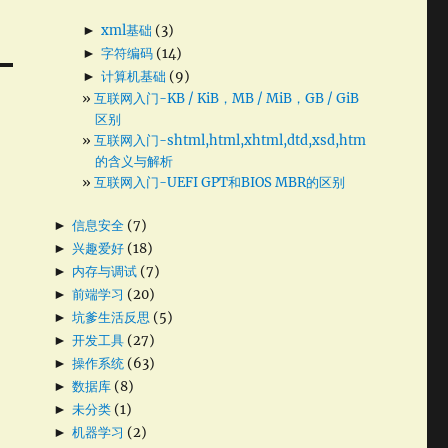
►
xml基础
(3)
►
字符编码
(14)
►
计算机基础
(9)
互联网入门-KB / KiB，MB / MiB，GB / GiB
区别
互联网入门-shtml,html,xhtml,dtd,xsd,htm
的含义与解析
互联网入门-UEFI GPT和BIOS MBR的区别
►
信息安全
(7)
►
兴趣爱好
(18)
►
内存与调试
(7)
►
前端学习
(20)
►
坑爹生活反思
(5)
►
开发工具
(27)
►
操作系统
(63)
►
数据库
(8)
►
未分类
(1)
►
机器学习
(2)