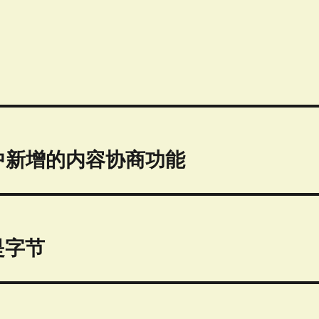
p1.1中新增的内容协商功能
是字节