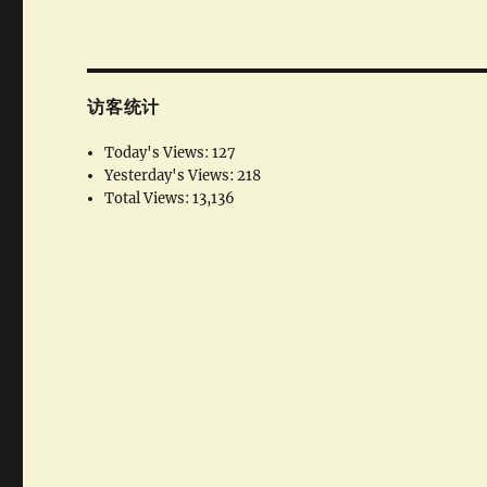
访客统计
Today's Views:
127
Yesterday's Views:
218
Total Views:
13,136