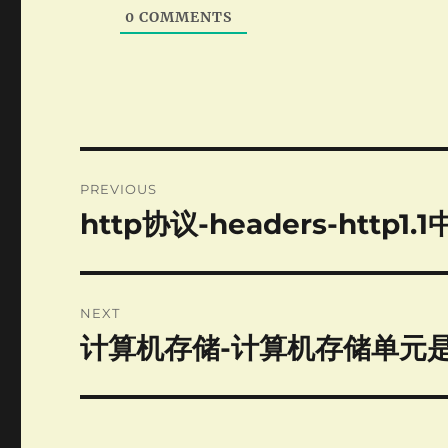
0
COMMENTS
Post
PREVIOUS
navigation
http协议-headers-htt
Previous
post:
NEXT
计算机存储-计算机存储单元
Next
post: