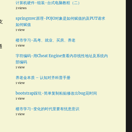
计算机硬件-组装-台式电脑教程（二）
2 views
器
springmvc原理-POJO对象是如何赋值的及PUT请求
支
如何赋值
1 view
楼市学习-高考、就业、买房、养老
通
1 view
字符编码-用Cheat Engine查看内存线性地址及系统内
部编码
1 view
养老金本质 – 认知对齐科普手册
1 view
bootstrap踩坑-简单复制粘贴修改出bug花时间
1 view
楼市学习-变化的时代里要有忧患意识
1 view