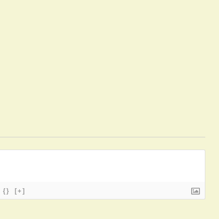
{}
[+]