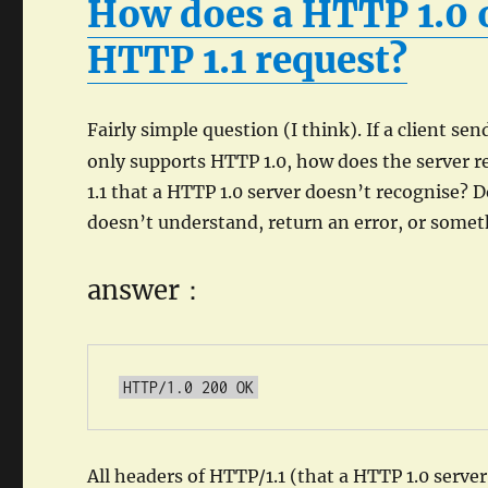
How does a HTTP 1.0 o
HTTP 1.1 request?
Fairly simple question (I think). If a client se
only supports HTTP 1.0, how does the server r
1.1 that a HTTP 1.0 server doesn’t recognise? D
doesn’t understand, return an error, or somet
answer：
All headers of HTTP/1.1 (that a HTTP 1.0 server