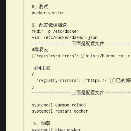
8、测试

docker version

9、配置镜像加速

mkdir -p /etc/docker

vim  /etc/docker/daemon.json     

=================下面是配置文件=============
#网易云 

{"registry-mirrors": ["http://hub-mirror.c.
 #阿里云 

{ 

  "registry-mirrors": ["https://｛自已的编码
} 

=================上面是配置文件=============
systemctl daemon-reload

systemctl restart docker

10、卸载

systemctl stop docker 
