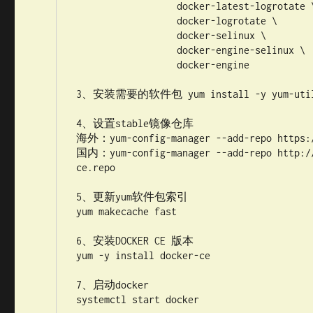
                  docker-latest-logrotate \
                  docker-logrotate \ 

                  docker-selinux \ 

                  docker-engine-selinux \ 

                  docker-engine 

3、安装需要的软件包 yum install -y yum-utils de
4、设置stable镜像仓库  

海外：yum-config-manager --add-repo https://
国内：yum-config-manager --add-repo http://
ce.repo

5、更新yum软件包索引  

yum makecache fast

6、安装DOCKER CE 版本 

yum -y install docker-ce

7、启动docker   

systemctl start docker
