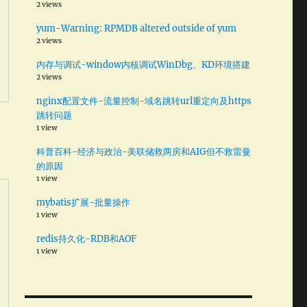
2 views
yum-Warning: RPMDB altered outside of yum
2 views
内存与调试-window内核调试WinDbg、KD环境搭建
2 views
nginx配置文件-流量控制-域名跳转url重定向及https
跳转问题
1 view
科普百科-经济与政治-美联储救两房和AIG但不救雷曼
的原因
1 view
mybatis扩展-批量操作
1 view
redis持久化-RDB和AOF
1 view