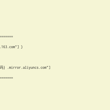
=====

163.com"] } 

｝.mirror.aliyuncs.com"] 

=====
