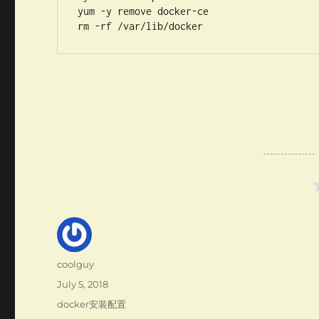
yum -y remove docker-ce

Author
coolguy
Posted
July 5, 2018
on
Categories
docker安装配置