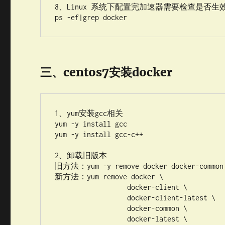
8、Linux 系统下配置完加速器需要检查是否生效
三、centos7安装docker
1、yum安装gcc相关

yum -y install gcc

yum -y install gcc-c++

2、卸载旧版本

旧方法：yum -y remove docker docker-common d
新方法：yum remove docker \ 

                  docker-client \ 

                  docker-client-latest \ 

                  docker-common \ 

                  docker-latest \ 
