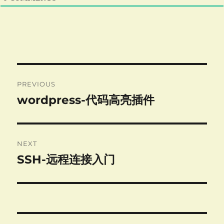
Post
PREVIOUS
navigation
wordpress-代码高亮插件
Previous
post:
NEXT
SSH-远程连接入门
Next
post: