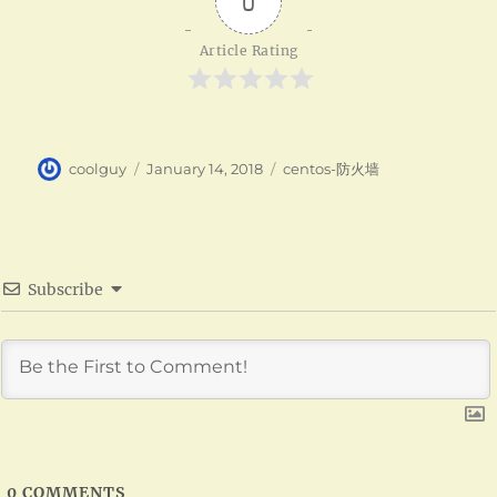
0
Article Rating
Author
Posted
Categories
coolguy
January 14, 2018
centos-防火墙
on
Subscribe
0
COMMENTS