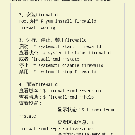
2、安装firewalld

root执行 # yum install firewalld 
firewall-config

3、运行、停止、禁用firewalld

启动：# systemctl start  firewalld

查看状态：# systemctl status firewalld 
或者 firewall-cmd --state

停止：# systemctl disable firewalld

禁用：# systemctl stop firewalld

4、配置firewalld

查看版本：$ firewall-cmd --version

查看帮助：$ firewall-cmd --help

查看设置：

                显示状态：$ firewall-cmd 
--state

                查看区域信息: $ 
firewall-cmd --get-active-zones

                查看指定接口所属区域：$ 