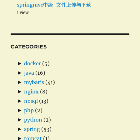
springmvc中级-文件上传与下载
1 view
CATEGORIES
►
docker
(5)
►
java
(16)
►
mybatis
(41)
►
nginx
(8)
►
nosql
(13)
►
php
(2)
►
python
(2)
►
spring
(53)
►
tomcat
(1)