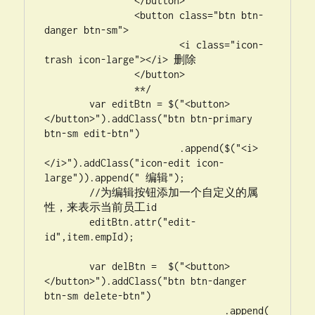
		</button>

		<button class="btn btn-
danger btn-sm">

			<i class="icon-
trash icon-large"></i> 删除

		</button>

		**/

	var editBtn = $("<button>
</button>").addClass("btn btn-primary 
btn-sm edit-btn")

			.append($("<i>
</i>").addClass("icon-edit icon-
large")).append(" 编辑");

        //为编辑按钮添加一个自定义的属
性，来表示当前员工id

        editBtn.attr("edit-
id",item.empId);

        var delBtn =  $("<button>
</button>").addClass("btn btn-danger 
btn-sm delete-btn")

				.append(