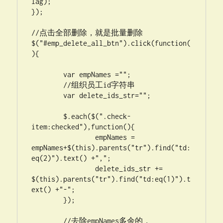
lag);

});

//点击全部删除，就是批量删除

$("#emp_delete_all_btn").click(function(
){			

	var empNames ="";

	//组织员工id字符串

	var delete_ids_str="";

	$.each($(".check-
item:checked"),function(){

		empNames = 
empNames+$(this).parents("tr").find("td:
eq(2)").text() +",";

	        delete_ids_str += 
$(this).parents("tr").find("td:eq(1)").t
ext() +"-";

	});

	//去除empNames多余的，
