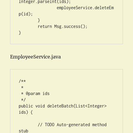
Integer.parseInt(ids);

		employeeService.deleteEm
p(id);

	}

	return Msg.success();

}
EmployeeService.java
/**

 * 

 * @param ids

 */

public void deleteBatch(List<Integer> 
ids) {

        // TODO Auto-generated method 
stub
