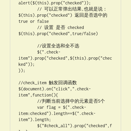
alert($(this).prop("checked")); 

        // 可以正常弹出结果,也就是说：
$(this).prop("checked") 返回是否选中的  
true or false

	// 设置 是否 checked  
$(this).prop("checked",true/false)

	//设置全选和全不选

	$(".check-
item").prop("checked",$(this).prop("chec
ked"));

});

//check_item 触发回调函数

$(document).on("click",".check-
item",function(){

	//判断当前选择中的元素是否5个

	var flag = $(".check-
item:checked").length==$(".check-
item").length;

	$("#check_all").prop("checked",f