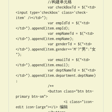
		//构建单元格

		var checkBoxTd = $("<td>
<input type='checkbox' class='check-
item' /></td>");

		var empIdTd = $("<td>
</td>").append(item.empId);

		var empNameTd = $("<td>
</td>").append(item.empName);

		var genderTd = $("<td>
</td>").append(item.gender=='M'?"男":"女
");

		var emailTd = $("<td>
</td>").append(item.email);

		var deptNameTd = $("<td>
</td>").append(item.department.deptName)
;				

		/**

		<button class="btn btn-
primary btn-sm">

			<i class="icon-
edit icon-large"></i> 编辑
