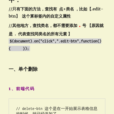
正
确
//只有下面的方法，查找有 点+类名 ，比如【.edit-
的
btn】
这个算标签内的自定义属性
Maven
项
.
//其他地方，查找类名，都不需要添加
号 【原因就
目
架
是 . 代表查找同类名的所有元素 】
构
$(document).on(
"click"
,
".edit-btn"
,
function
()
{ });
一、单个删除
1、前端代码
// delete-btn 这个是在一开始展示表格信息
的时候，就已经添加了。
