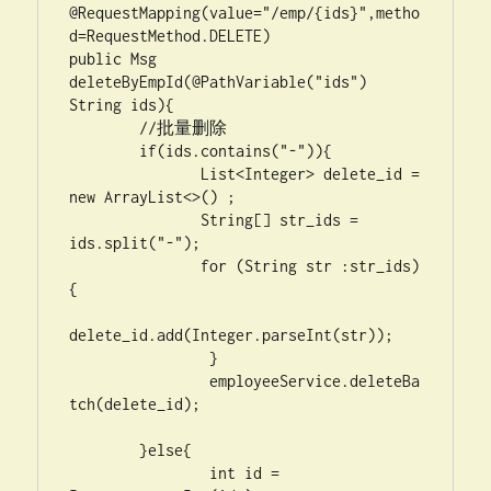
@RequestMapping(value="/emp/{ids}",metho
d=RequestMethod.DELETE)

public Msg 
deleteByEmpId(@PathVariable("ids") 
String ids){

	//批量删除

	if(ids.contains("-")){

	       List<Integer> delete_id = 
new ArrayList<>() ;

               String[] str_ids = 
ids.split("-");

               for (String str :str_ids) 
{

delete_id.add(Integer.parseInt(str));

		}

		employeeService.deleteBa
tch(delete_id);

	}else{

		int id = 