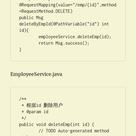
@RequestMapping(value="/emp/{id}",method
=RequestMethod.DELETE)

public Msg 
deleteByEmpId(@PathVariable("id") int 
id){

	employeeService.deleteEmp(id);

	return Msg.success();

EmployeeService.java
/**

 * 根据id 删除用户

 * @param id

 */

public void deleteEmp(int id) {

	// TODO Auto-generated method 