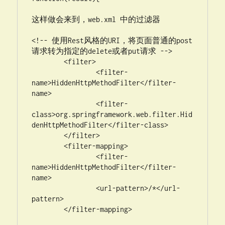
这样做会来到，web.xml 中的过滤器

<!-- 使用Rest风格的URI，将页面普通的post
请求转为指定的delete或者put请求 -->

	<filter>

		<filter-
name>HiddenHttpMethodFilter</filter-
name>

		<filter-
class>org.springframework.web.filter.Hid
denHttpMethodFilter</filter-class>

	</filter>

	<filter-mapping>

		<filter-
name>HiddenHttpMethodFilter</filter-
name>

		<url-pattern>/*</url-
pattern>

	</filter-mapping>
