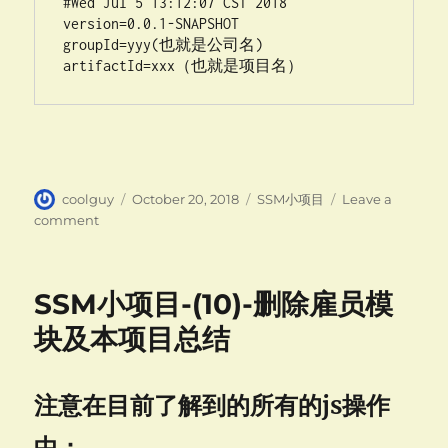
#Wed Jul 5 13:12:07 CST 2018

version=0.0.1-SNAPSHOT

groupId=yyy(也就是公司名)

artifactId=xxx（也就是项目名）
Author
Posted
Categories
coolguy
October 20, 2018
SSM小项目
Leave a
on
on
comment
SSM
小
项
SSM小项目-(10)-删除雇员模
目-
(11)-
块及本项目总结
项
目
总
注意在目前了解到的所有的js操作
结
与
中：