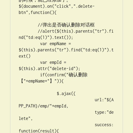
$(document).on("click",".delete-
btn",function(){

	//弹出是否确认删除对话框

	//alert($(this).parents("tr").fi
nd("td:eq(1)").text());

         var empName = 
$(this).parents("tr").find("td:eq(1)").t
ext()

	 var empId = 
$(this).attr("delete-id");

         if(confirm("确认删除
【"+empName+"】")){

		$.ajax({

				url:"${A
PP_PATH}/emp/"+empId,

				type:"de
lete",

				success:
function(result){
