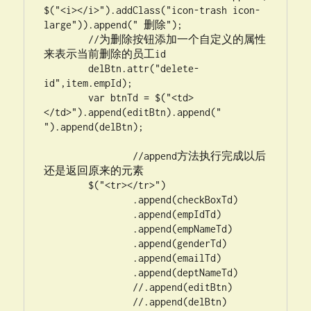
$("<i></i>").addClass("icon-trash icon-
large")).append(" 删除");

        //为删除按钮添加一个自定义的属性
来表示当前删除的员工id

        delBtn.attr("delete-
id",item.empId);

        var btnTd = $("<td>
</td>").append(editBtn).append(" 
").append(delBtn);

                //append方法执行完成以后
还是返回原来的元素

	$("<tr></tr>")

                .append(checkBoxTd)

                .append(empIdTd)

		.append(empNameTd)

		.append(genderTd)

		.append(emailTd)

		.append(deptNameTd)

		//.append(editBtn)

		//.append(delBtn)
