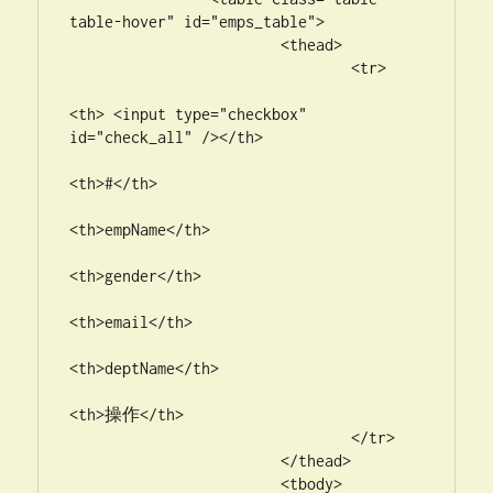
table-hover" id="emps_table">

			<thead>

				<tr>

<th> <input type="checkbox" 
id="check_all" /></th>

<th>#</th>

<th>empName</th>

<th>gender</th>

<th>email</th>

<th>deptName</th>

<th>操作</th>

				</tr>

			</thead>

			<tbody>
