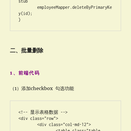
stub

	employeeMapper.deleteByPrimaryKe
y(id);	

}
二、批量删除
1、前端代码
（1）添加checkbox 勾选功能
<!-- 显示表格数据 -->

<div class="row">

	<div class="col-md-12">

		<table class="table 