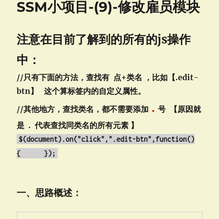
SSM小项目-(9)-修改雇员模块
目-
(10)-
删
注意在目前了解到的所有的js操作
除
雇
中：
员
模
//只有下面的方法，查找有 点+类名 ，比如【.edit-
块
及
btn】
这个算标签内的自定义属性。
本
.
//其他地方，查找类名，都不需要添加
号 【原因就
项
目
是 . 代表查找同类名的所有元素 】
总
$(document).on(
"click"
,
".edit-btn"
,
function
()
结
{ });
一、思路概述：