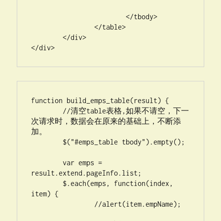
			</tbody>

		</table>

	</div>

</div>
function build_emps_table(result) {

	//清空table表格,如果不请空，下一
次请求时，数据会在原来的基础上，不断添
加。

	$("#emps_table tbody").empty();

	var emps = 
result.extend.pageInfo.list;

	$.each(emps, function(index, 
item) {

		//alert(item.empName);
