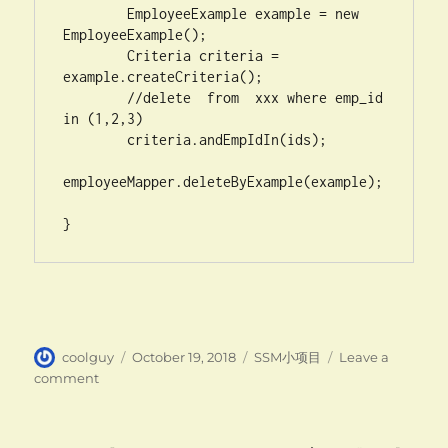
	EmployeeExample example = new 
EmployeeExample();

	Criteria criteria = 
example.createCriteria();

        //delete  from  xxx where emp_id 
in (1,2,3)

	criteria.andEmpIdIn(ids);

employeeMapper.deleteByExample(example);

Author
Posted
Categories
coolguy
October 19, 2018
SSM小项目
Leave a
on
on
comment
SSM
小
项