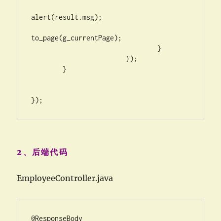
alert(result.msg);

to_page(g_currentPage);

				}

			});

	}

});
2、后端代码
EmployeeController.java
@ResponseBody
