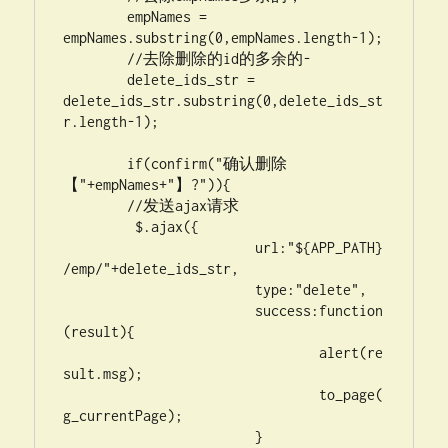
	empNames = 
empNames.substring(0,empNames.length-1);

	//去除删除的id的多余的-

	delete_ids_str = 
delete_ids_str.substring(0,delete_ids_st
r.length-1);

	if(confirm("确认删除
【"+empNames+"】?")){

	//发送ajax请求

	 $.ajax({

			url:"${APP_PATH}
/emp/"+delete_ids_str,

			type:"delete",

			success:function
(result){

				alert(re
sult.msg);

				to_page(
g_currentPage);

			}
