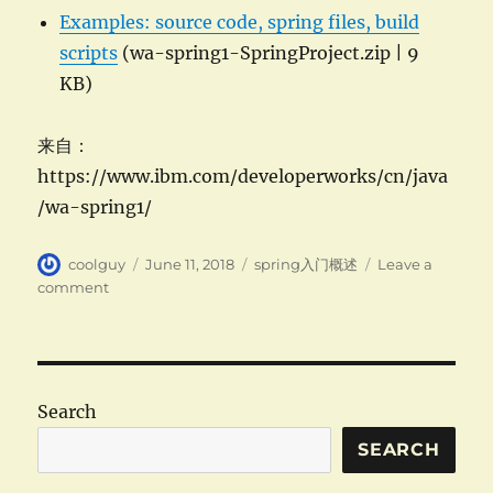
Examples: source code, spring files, build
scripts
(wa-spring1-SpringProject.zip | 9
KB)
来自：
https://www.ibm.com/developerworks/cn/java
/wa-spring1/
Author
Posted
Categories
coolguy
June 11, 2018
spring入门概述
Leave a
on
on
comment
spring
入
门
概
述-
Search
spring
框
SEARCH
架