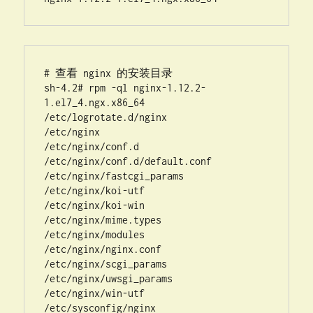
重
定
向
及
https
# 查看 nginx 的安装目录

跳
sh-4.2# rpm -ql nginx-1.12.2-
转
1.el7_4.ngx.x86_64

问
/etc/logrotate.d/nginx

题
/etc/nginx

/etc/nginx/conf.d

/etc/nginx/conf.d/default.conf

/etc/nginx/fastcgi_params

/etc/nginx/koi-utf

/etc/nginx/koi-win

/etc/nginx/mime.types

/etc/nginx/modules

/etc/nginx/nginx.conf

/etc/nginx/scgi_params

/etc/nginx/uwsgi_params

/etc/nginx/win-utf

/etc/sysconfig/nginx
