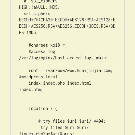
  #  ssl_ciphers         
HIGH:!aNULL:!MD5;

  ssl_ciphers 
EECDH+CHACHA20:EECDH+AES128:RSA+AES128:E
ECDH+AES256:RSA+AES256:EECDH+3DES:RSA+3D
ES:!MD5;

    #charset koi8-r;

    #access_log  
/var/log/nginx/host.access.log  main;

    root   /var/www/www.huaijiujia.com;  
#wordpress local

    index index.php index.html 
index.htm;

    location / {

        # try_files $uri $uri/ =404;

         try_files $uri $uri/ 
/index.php?q=$uri&args;
