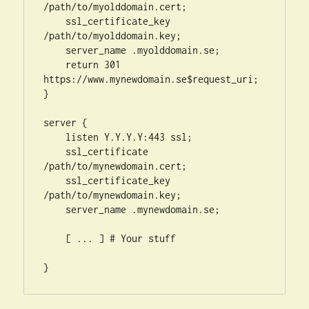
/path/to/myolddomain.cert;

    ssl_certificate_key 
/path/to/myolddomain.key;

    server_name .myolddomain.se;

    return 301 
https://www.mynewdomain.se$request_uri;

}

server {

    listen Y.Y.Y.Y:443 ssl;

    ssl_certificate 
/path/to/mynewdomain.cert;

    ssl_certificate_key 
/path/to/mynewdomain.key;

    server_name .mynewdomain.se;

    [ ... ] # Your stuff
