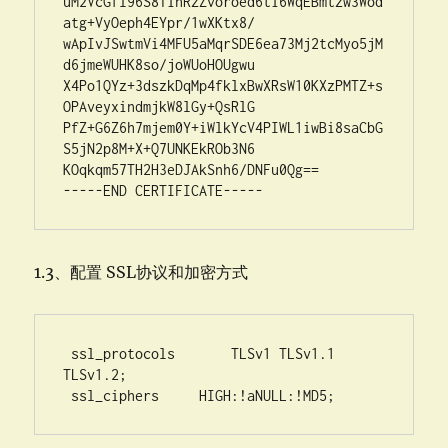
uM2VcGfl96S8TihRzZvoroed6ti6WqEBmtzw3Wod
atg+VyOeph4EYpr/1wXKtx8/

wApIvJSwtmVi4MFU5aMqrSDE6ea73Mj2tcMyo5jM
d6jmeWUHK8so/joWUoHOUgwu

X4Po1QYz+3dszkDqMp4fklxBwXRsW10KXzPMTZ+s
OPAveyxindmjkW8lGy+QsRlG

PfZ+G6Z6h7mjem0Y+iWlkYcV4PIWL1iwBi8saCbG
S5jN2p8M+X+Q7UNKEkROb3N6

KOqkqm57TH2H3eDJAkSnh6/DNFu0Qg==

-----END CERTIFICATE-----
1.3、配置 SSL协议和加密方式
 ssl_protocols       TLSv1 TLSv1.1 
TLSv1.2;

 ssl_ciphers     HIGH:!aNULL:!MD5;