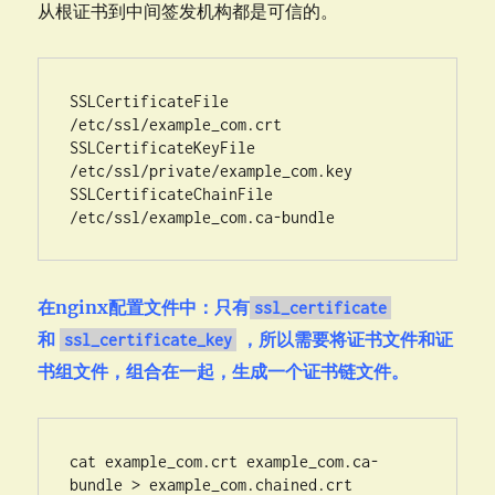
从根证书到中间签发机构都是可信的。
SSLCertificateFile 
/etc/ssl/example_com.crt 

SSLCertificateKeyFile 
/etc/ssl/private/example_com.key 

SSLCertificateChainFile 
/etc/ssl/example_com.ca-bundle
在nginx配置文件中：只有
ssl_certificate
和
，所以需要将证书文件和证
ssl_certificate_key
书组文件，组合在一起，生成一个证书链文件。
cat example_com.crt example_com.ca-
bundle > example_com.chained.crt