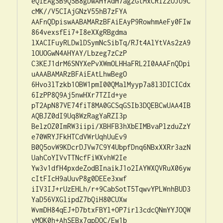
eQIEAgSB9QSB8gDwAHYAdH7agzGtMxCRIZzOJU9C
cMK//V5CIAjGNzV55hB7zFYA

AAFnQDpiswAABAMARzBFAiEAyP9RowhmAeFy0FIw
864vexsfEi7+I8eXXgRBgdma

lXACIFuyRLDwlDSymNcSibTq/RJt4AlYtVAs2zA9
lOUOGwN4AHYAY/Lbzeg7zCzP

C3KEJ1drM6SNYXePvXWmOLHHaFRL2I0AAAFnQDpi
uAAABAMARzBFAiEAtLhwBegO

6Hvo3lTzkb1OBW1pmI00QMalMyyp7a8l3DICICdx
6IzPP8Q9Aj5nwHXr7TZId+ye

pT2ApN87VE74fiT8MA0GCSqGSIb3DQEBCwUAA4IB
AQBJZ0dI9Uq8WzRagYaRZI3p

BelzOZ0ImRW3iipi/XBHFB3hXbEIMBvaPlzduZzY
e70WRYJFkHTCdVWrUqhUuEv9

B0Q5ovW9KDcrDJVw7C9Y4UbpfDnq6NBxXXRr3azN
UahCoYIVvTTNcfFiWXvhW2Ie

Yw3v1dfH4pxdeZodBInaikJ1o2IAYWXQVRuX06yw
cItFIcH9aUuvP8g0DEEe3xwf

iIV3IJ+rUzEHLh/r+9CabSotT5TqwvYPLWnhBUD3
YaD56VXGlipdZ7bQiH80CUXw

WvmDH84qEJ+D7btxFBYl+OP7irl3cdcQNmYYJOQW
yMOK0h+AhSEBx7qpDOC/Ew1b
