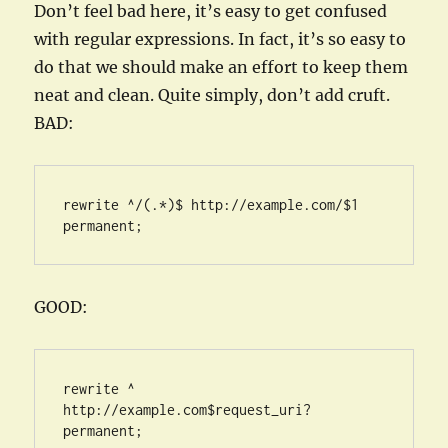
Don’t feel bad here, it’s easy to get confused
with regular expressions. In fact, it’s so easy to
do that we should make an effort to keep them
neat and clean. Quite simply, don’t add cruft.
BAD:
rewrite
^/(.*)
$ 
http://example.com/
$1
permanent
;
GOOD:
rewrite
^
http://example.com
$request_uri?
permanent
;