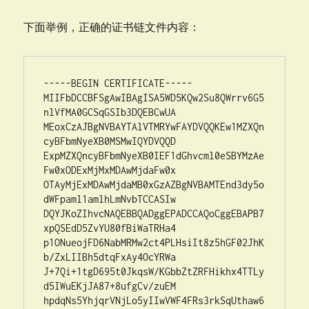
下面举例，正确的证书链文件内容：
-----BEGIN CERTIFICATE-----

MIIFbDCCBFSgAwIBAgISA5WD5KQw2Su8QWrrv6G5
nlVfMA0GCSqGSIb3DQEBCwUA

MEoxCzAJBgNVBAYTAlVTMRYwFAYDVQQKEw1MZXQn
cyBFbmNyeXB0MSMwIQYDVQQD

ExpMZXQncyBFbmNyeXB0IEF1dGhvcml0eSBYMzAe
Fw0xODExMjMxMDAwMjdaFw0x

OTAyMjExMDAwMjdaMB0xGzAZBgNVBAMTEnd3dy5o
dWFpaml1amlhLmNvbTCCASIw

DQYJKoZIhvcNAQEBBQADggEPADCCAQoCggEBAPB7
xpQSEdD5ZvYU80fBiWaTRHa4

p1ONueojFD6NabMRMw2ct4PLHsiIt8z5hGF02JhK
b/ZxLIIBh5dtqFxAy4OcYRWa

J+7Qi+1tgD695t0JkqsW/KGbbZtZRFHikhx4TTLy
d5IWuEKjJA87+8ufgCv/zuEM

hpdqNs5YhjqrVNjLo5yIIwVWF4FRs3rkSqUthaw6