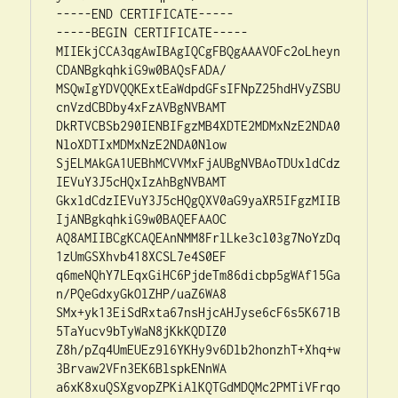
-----END CERTIFICATE-----

-----BEGIN CERTIFICATE-----

MIIEkjCCA3qgAwIBAgIQCgFBQgAAAVOFc2oLheyn
CDANBgkqhkiG9w0BAQsFADA/

MSQwIgYDVQQKExtEaWdpdGFsIFNpZ25hdHVyZSBU
cnVzdCBDby4xFzAVBgNVBAMT

DkRTVCBSb290IENBIFgzMB4XDTE2MDMxNzE2NDA0
NloXDTIxMDMxNzE2NDA0Nlow

SjELMAkGA1UEBhMCVVMxFjAUBgNVBAoTDUxldCdz
IEVuY3J5cHQxIzAhBgNVBAMT

GkxldCdzIEVuY3J5cHQgQXV0aG9yaXR5IFgzMIIB
IjANBgkqhkiG9w0BAQEFAAOC

AQ8AMIIBCgKCAQEAnNMM8FrlLke3cl03g7NoYzDq
1zUmGSXhvb418XCSL7e4S0EF

q6meNQhY7LEqxGiHC6PjdeTm86dicbp5gWAf15Ga
n/PQeGdxyGkOlZHP/uaZ6WA8

SMx+yk13EiSdRxta67nsHjcAHJyse6cF6s5K671B
5TaYucv9bTyWaN8jKkKQDIZ0

Z8h/pZq4UmEUEz9l6YKHy9v6Dlb2honzhT+Xhq+w
3Brvaw2VFn3EK6BlspkENnWA

a6xK8xuQSXgvopZPKiAlKQTGdMDQMc2PMTiVFrqo