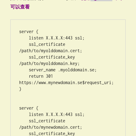
可以查看
server {

    listen X.X.X.X:443 ssl;

    ssl_certificate 
/path/to/myolddomain.cert;

    ssl_certificate_key 
/path/to/myolddomain.key;

    server_name .myolddomain.se;

    return 301 
https://www.mynewdomain.se$request_uri;

}

server {

    listen X.X.X.X:443 ssl;

    ssl_certificate 
/path/to/mynewdomain.cert;

    ssl_certificate_key 