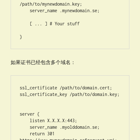
/path/to/mynewdomain.key;

    server_name .mynewdomain.se;

    [ ... ] # Your stuff

}
如果证书已经包含多个域名：
ssl_certificate /path/to/domain.cert;

ssl_certificate_key /path/to/domain.key;

server {

    listen X.X.X.X:443;

    server_name .myolddomain.se;

    return 301 