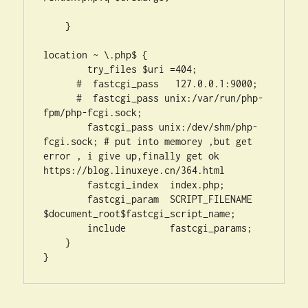
    }

location ~ \.php$ {

        try_files $uri =404;

      #  fastcgi_pass   127.0.0.1:9000;

      #  fastcgi_pass unix:/var/run/php-
fpm/php-fcgi.sock;

        fastcgi_pass unix:/dev/shm/php-
fcgi.sock; # put into memorey ,but get 
error , i give up,finally get ok 
https://blog.linuxeye.cn/364.html

        fastcgi_index  index.php;

        fastcgi_param  SCRIPT_FILENAME  
$document_root$fastcgi_script_name;

        include        fastcgi_params;

    }

}