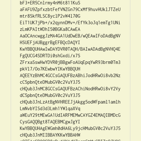
bF3+ER5Cnlrmy4nM6t811KuS

aFAFU9ZpfxzbtFefVNZGn79CxMf9huvHUklJTZeU
mtr8SkfRLSC8yclP2vW4l70G

EiT1UK7jPb+/x2qynnDMv+/EfYk3oJq1emTg1UNi
zLmKPAItWDhI50BGKa8CAwEA

AaOCAncwggJzMA4GA1UdDwEB/wQEAwIFoDAdBgNV
HSUEFjAUBggrBgEFBQcDAQYI

KwYBBQUHAwIwDAYDVR0TAQH/BAIwADAdBgNVHQ4E
FgQUCG4SDRTDi0shGxdi/x7S

ZFrxaSswHwYDVR0jBBgwFoAUqEpqYwR93brm0Tm3
pkVl7/Oo7KEwbwYIKwYBBQUH

AQEEYzBhMC4GCCsGAQUFBzABhiJodHRwOi8vb2Nz
cC5pbnQteDMubGV0c2VuY3J5

cHQub3JnMC8GCCsGAQUFBzAChiNodHRwOi8vY2Vy
dC5pbnQteDMubGV0c2VuY3J5

cHQub3JnLzAtBgNVHREEJjAkgg5odWFpaml1amlh
LmNvbYISd3d3Lmh1YWlqaXVq

aWEuY29tMEwGA1UdIARFMEMwCAYGZ4EMAQIBMDcG
CysGAQQBgt8TAQEBMCgwJgYI

KwYBBQUHAgEWGmh0dHA6Ly9jcHMubGV0c2VuY3J5
cHQub3JnMIIBBAYKKwYBBAHW
