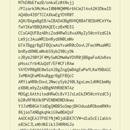
M7hD8bEfwzB/onkxEz0tNvjj

/PIzark5McWvxI0NHWQWM6r6hCm21AvA2H3DkwID
AQABo4IBfTCCAXkwEgYDVR0T

AQH/BAgwBgEB/wIBADAOBgNVHQ8BAf8EBAMCAYYw
fwYIKwYBBQUHAQEEczBxMDIG

CCsGAQUFBzABhiZodHRwOi8vaXNyZy50cnVzdGlk
Lm9jc3AuaWRlbnRydXN0LmNv

bTA7BggrBgEFBQcwAoYvaHR0cDovL2FwcHMuaWRl
bnRydXN0LmNvbS9yb290cy9k

c3Ryb290Y2F4My5wN2MwHwYDVR0jBBgwFoAUxKex
pHsscfrb4UuQdf/EFWCFiRAw

VAYDVR0gBE0wSzAIBgZngQwBAgEwPwYLKwYBBAGC
3xMBAQEwMDAuBggrBgEFBQcC

ARYiaHR0cDovL2Nwcy5yb290LXgxLmxldHNlbmNy
eXB0Lm9yZzA8BgNVHR8ENTAz

MDGgL6AthitodHRwOi8vY3JsLmlkZW50cnVzdC5j
b20vRFNUUk9PVENBWDNDUkwu

Y3JsMB0GA1UdDgQWBBSoSmpjBH3duubRObemRWXv
86jsoTANBgkqhkiG9w0BAQsF

AAOCAQEA3TPXEfNjWDjdGBX7CVW+dla5cEilaUcn
e8IkCJLxWh9KEik3JHRRHGJo
