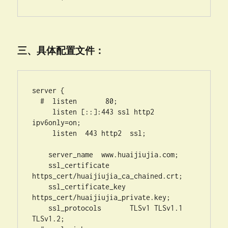
三、具体配置文件：
server {

  #  listen       80;

     listen [::]:443 ssl http2 
ipv6only=on;

     listen  443 http2  ssl;

    server_name  www.huaijiujia.com;

    ssl_certificate     
https_cert/huaijiujia_ca_chained.crt;

    ssl_certificate_key 
https_cert/huaijiujia_private.key;

    ssl_protocols       TLSv1 TLSv1.1 
TLSv1.2;
