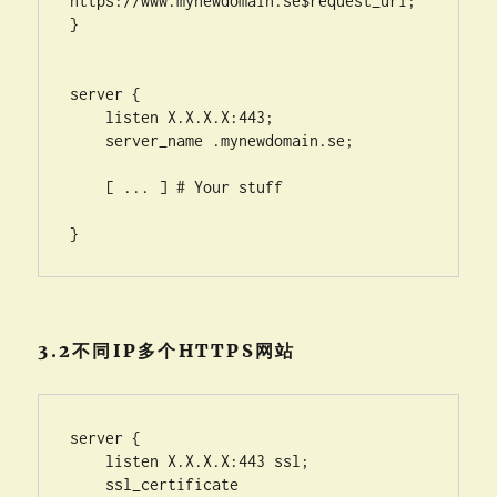
https://www.mynewdomain.se$request_uri;

}

server {

    listen X.X.X.X:443;

    server_name .mynewdomain.se;

    [ ... ] # Your stuff

}
3.2不同IP多个HTTPS网站
server {

    listen X.X.X.X:443 ssl;

    ssl_certificate 