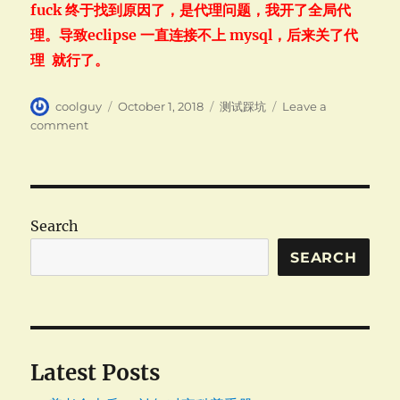
fuck 终于找到原因了，是代理问题，我开了全局代
理。导致eclipse 一直连接不上 mysql，后来关了代
理 就行了。
Author
Posted
Categories
coolguy
October 1, 2018
测试踩坑
Leave a
on
on
comment
测
试
踩
坑-
Junit
Search
单
元
SEARCH
测
试
时
进
程
Latest Posts
sleep
连