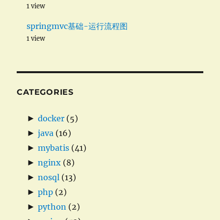
1 view
springmvc基础-运行流程图
1 view
CATEGORIES
►
docker
(5)
►
java
(16)
►
mybatis
(41)
►
nginx
(8)
►
nosql
(13)
►
php
(2)
►
python
(2)