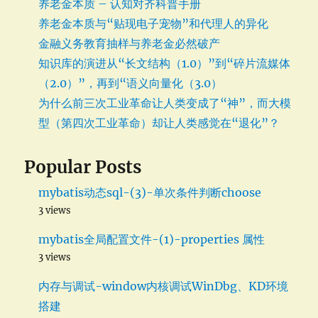
养老金本质 – 认知对齐科普手册
接
数
养老金本质与“贴现电子宠物”和代理人的异化
据
金融义务教育抽样与养老金必然破产
库
知识库的演进从“长文结构（1.0）”到“碎片流媒体
超
时
（2.0）”，再到“语义向量化（3.0）
为什么前三次工业革命让人类变成了“神”，而大模
型（第四次工业革命）却让人类感觉在“退化”？
Popular Posts
mybatis动态sql-(3)-单次条件判断choose
3 views
mybatis全局配置文件-(1)-properties 属性
3 views
内存与调试-window内核调试WinDbg、KD环境
搭建