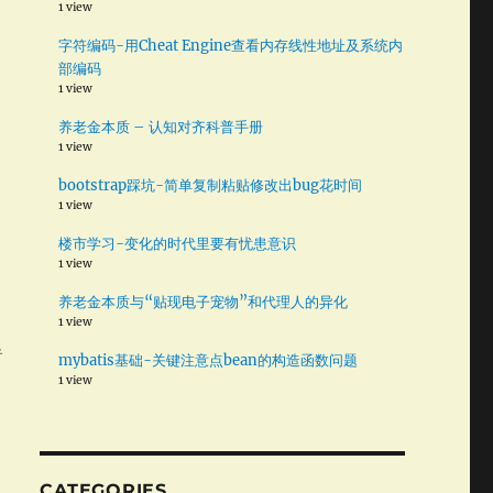
1 view
字符编码-用Cheat Engine查看内存线性地址及系统内
部编码
1 view
养老金本质 – 认知对齐科普手册
1 view
bootstrap踩坑-简单复制粘贴修改出bug花时间
。
1 view
楼市学习-变化的时代里要有忧患意识
1 view
养老金本质与“贴现电子宠物”和代理人的异化
1 view
重
mybatis基础-关键注意点bean的构造函数问题
1 view
CATEGORIES