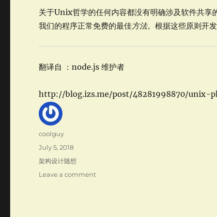
关于Unix哲学的任何内容都没有明确涉及软件共
我们的程序正常免费的最佳
方法
。根据这些原则开
翻译自 ：node.js 维护者
http://blog.izs.me/post/48281998870/unix-
Author
coolguy
Posted
July 5, 2018
on
Categories
架构设计随想
on
Leave a comment
架
构
设
计