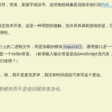
描述符，管道，套接字或信号。这些抱怨就像是说除非他们说
Pali
何特定技术开发。这是一种理想的接触，也许具有讽刺意味的是，
实用性。
令行上的二进制文件，而是加载的模块
。通用接口
是
一
require()
而不是一个stdio管道。（标准输入输出管道是由JavaScript流代表
我们使用？）
x哲学。唉，我不是麦克罗伊，我没有时间或技巧来写这个更短。
新模块而不是使旧模块复杂化。