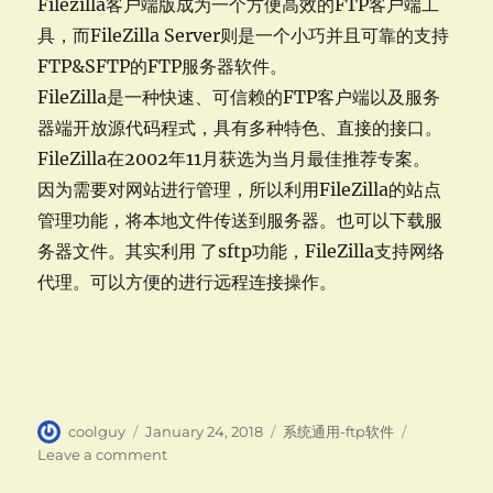
Filezilla客户端版成为一个方便高效的FTP客户端工
网
服
具，而FileZilla Server则是一个小巧并且可靠的支持
务
FTP&SFTP的FTP服务器软件。
器
FileZilla是一种快速、可信赖的FTP客户端以及服务
centos
器端开放源代码程式，具有多种特色、直接的接口。
FileZilla在2002年11月获选为当月最佳推荐专案。
因为需要对网站进行管理，所以利用FileZilla的站点
管理功能，将本地文件传送到服务器。也可以下载服
务器文件。其实利用 了sftp功能，FileZilla支持网络
代理。可以方便的进行远程连接操作。
Author
Posted
Categories
coolguy
January 24, 2018
系统通用-ftp软件
on
on
Leave a comment
ftp