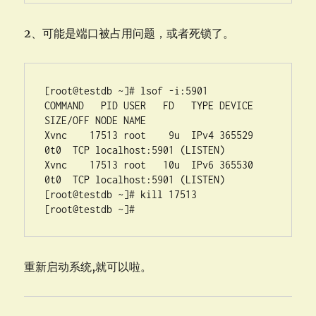
2、可能是端口被占用问题，或者死锁了。
[root@testdb ~]# lsof -i:5901

COMMAND   PID USER   FD   TYPE DEVICE 
SIZE/OFF NODE NAME

Xvnc    17513 root    9u  IPv4 365529      
0t0  TCP localhost:5901 (LISTEN)

Xvnc    17513 root   10u  IPv6 365530      
0t0  TCP localhost:5901 (LISTEN)

[root@testdb ~]# kill 17513

[root@testdb ~]#
重新启动系统,就可以啦。