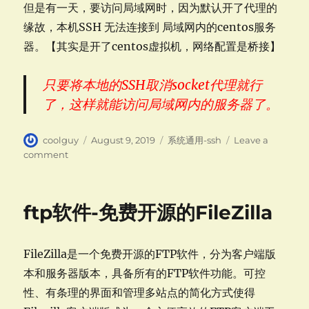
但是有一天，要访问局域网时，因为默认开了代理的
缘故，本机SSH 无法连接到 局域网内的centos服务
器。【其实是开了centos虚拟机，网络配置是桥接】
只要将本地的SSH取消socket代理就行
了，这样就能访问局域网内的服务器了。
Author
Posted
Categories
coolguy
August 9, 2019
系统通用-ssh
Leave a
on
on
comment
SSH-
踩
坑-
ftp软件-免费开源的FileZilla
无
法
连
FileZilla是一个免费开源的FTP软件，分为客户端版
接
到
本和服务器版本，具备所有的FTP软件功能。可控
局
性、有条理的界面和管理多站点的简化方式使得
域