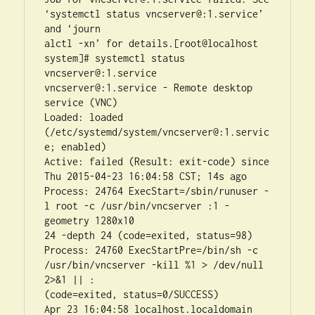
‘systemctl status vncserver@:1.service’ 
and ‘journ 

alctl -xn’ for details.[root@localhost 
system]# systemctl status 
vncserver@:1.service 

vncserver@:1.service - Remote desktop 
service (VNC) 

Loaded: loaded 
(/etc/systemd/system/vncserver@:1.servic
e; enabled) 

Active: failed (Result: exit-code) since 
Thu 2015-04-23 16:04:58 CST; 14s ago 

Process: 24764 ExecStart=/sbin/runuser -
l root -c /usr/bin/vncserver :1 -
geometry 1280x10 

24 -depth 24 (code=exited, status=98) 
Process: 24760 ExecStartPre=/bin/sh -c 
/usr/bin/vncserver -kill %1 > /dev/null 
2>&1 || : 

(code=exited, status=0/SUCCESS) 

Apr 23 16:04:58 localhost.localdomain 