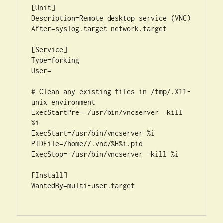
[Unit]

Description=Remote desktop service (VNC)

After=syslog.target network.target

[Service]

Type=forking

User=

# Clean any existing files in /tmp/.X11-
unix environment

ExecStartPre=-/usr/bin/vncserver -kill 
%i

ExecStart=/usr/bin/vncserver %i

PIDFile=/home//.vnc/%H%i.pid

ExecStop=-/usr/bin/vncserver -kill %i

[Install]

WantedBy=multi-user.target
