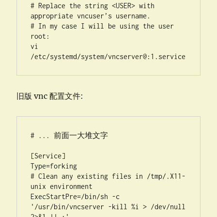
# Replace the string <USER> with 
appropriate vncuser’s username.  

# In my case I will be using the user 
root:

vi 
/etc/systemd/system/vncserver@:1.service
旧版 vnc 配置文件:
# ... 前面一大堆文字

[Service]

Type=forking

# Clean any existing files in /tmp/.X11-
unix environment

ExecStartPre=/bin/sh -c 
'/usr/bin/vncserver -kill %i > /dev/null 
2>&1 || :'
