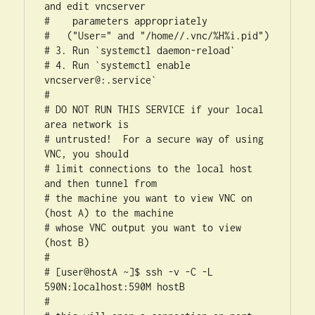
and edit vncserver

#    parameters appropriately

#   ("User=" and "/home//.vnc/%H%i.pid")

# 3. Run `systemctl daemon-reload`

# 4. Run `systemctl enable 
vncserver@:.service`

#

# DO NOT RUN THIS SERVICE if your local 
area network is

# untrusted!  For a secure way of using 
VNC, you should

# limit connections to the local host 
and then tunnel from

# the machine you want to view VNC on 
(host A) to the machine

# whose VNC output you want to view 
(host B)

#

# [user@hostA ~]$ ssh -v -C -L 
590N:localhost:590M hostB

#
