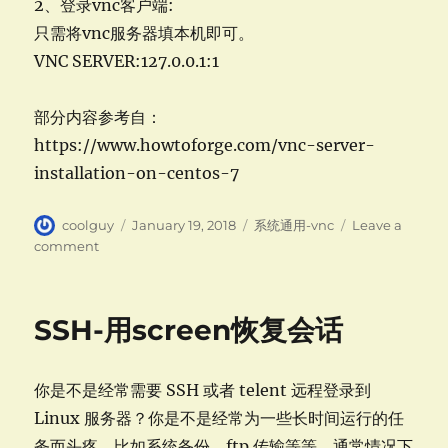
2、登录vnc客户端:
只需将vnc服务器填本机即可。
VNC SERVER:127.0.0.1:1
部分内容参考自：
https://www.howtoforge.com/vnc-server-
installation-on-centos-7
Author
Posted
Categories
coolguy
January 19, 2018
系统通用-vnc
Leave a
on
on
comment
vnc-
远
程
SSH-用screen恢复会话
连
接
配
你是不是经常需要 SSH 或者 telent 远程登录到
置
与
Linux 服务器？你是不是经常为一些长时间运行的任
入
务而头疼，比如系统备份、ftp 传输等等。通常情况下