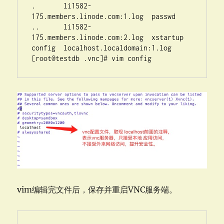
.       li1582-
175.members.linode.com:1.log  passwd

..      li1582-
175.members.linode.com:2.log  xstartup

config  localhost.localdomain:1.log

[root@testdb .vnc]# vim config
vim编辑完文件后，保存并重启VNC服务端。