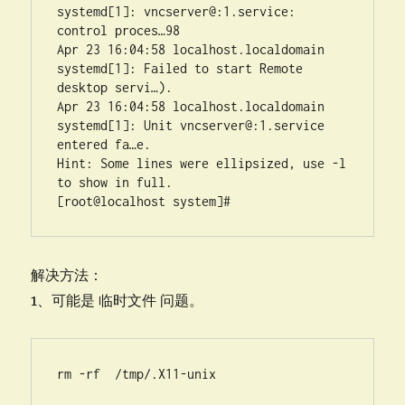
systemd[1]: vncserver@:1.service: 
control proces…98 

Apr 23 16:04:58 localhost.localdomain 
systemd[1]: Failed to start Remote 
desktop servi…). 

Apr 23 16:04:58 localhost.localdomain 
systemd[1]: Unit vncserver@:1.service 
entered fa…e. 

Hint: Some lines were ellipsized, use -l 
to show in full. 

[root@localhost system]#
解决方法：
1、可能是 临时文件 问题。
rm -rf  /tmp/.X11-unix