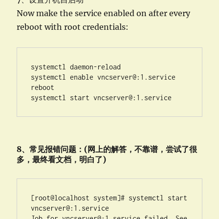
Now make the service enabled on after every
reboot with root credentials:
systemctl daemon-reload

systemctl enable vncserver@:1.service

reboot

systemctl start vncserver@:1.service
8、常见报错问题：(网上的解答，不靠谱，尝试了很
多，最终看文档，明白了)
[root@localhost system]# systemctl start 
vncserver@:1.service 

Job for vncserver@:1.service failed. See 