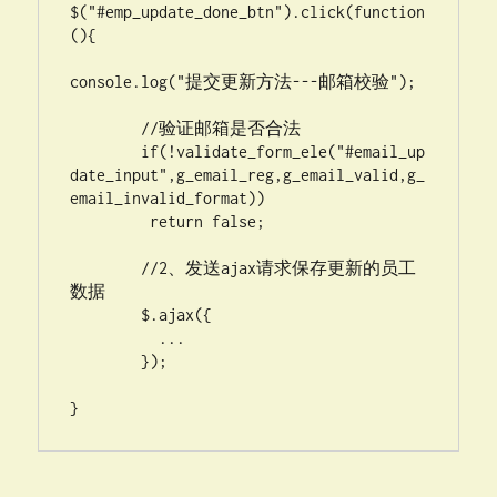
$("#emp_update_done_btn").click(function
(){

console.log("提交更新方法---邮箱校验");

	//验证邮箱是否合法

	if(!validate_form_ele("#email_up
date_input",g_email_reg,g_email_valid,g_
email_invalid_format))

         return false;

	//2、发送ajax请求保存更新的员工
数据

	$.ajax({

          ...

        });

}