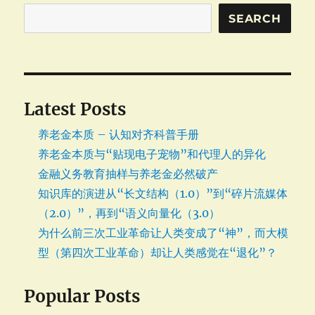
件
响
SEARCH
应
时
的
执
行
Latest Posts
流
程
养老金本质 – 认知对齐科普手册
养老金本质与“贴现电子宠物”和代理人的异化
金融义务教育抽样与养老金必然破产
知识库的演进从“长文结构（1.0）”到“碎片流媒体
（2.0）”，再到“语义向量化（3.0）
为什么前三次工业革命让人类变成了“神”，而大模
型（第四次工业革命）却让人类感觉在“退化”？
Popular Posts