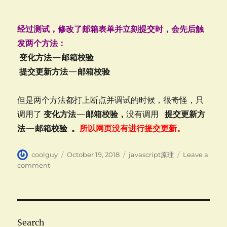
经过测试，修改了邮箱表单并立刻提交时，会先后触
发两个方法：
变化方法—邮箱校验
提交更新方法—邮箱校验
但是两个方法都打上断点并调试的时候，很奇怪，只
调用了
变化方法—邮箱校验，
没有调用
提交更新方
法—邮箱校验 。
所以网页没有进行提交更新。
Author
Posted
Categories
coolguy
October 19, 2018
javascript原理
Leave a
on
on
comment
javascript
原
理-
多
事
Search