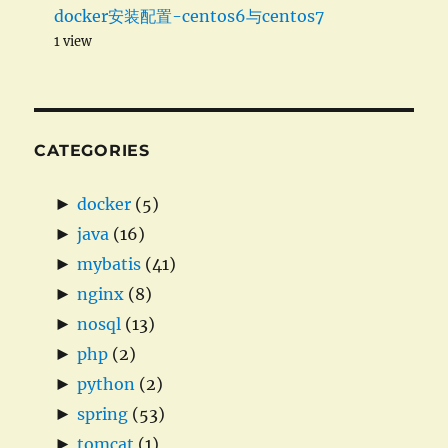
docker安装配置-centos6与centos7
1 view
CATEGORIES
►
docker
(5)
►
java
(16)
►
mybatis
(41)
►
nginx
(8)
►
nosql
(13)
►
php
(2)
►
python
(2)
►
spring
(53)
►
tomcat
(1)