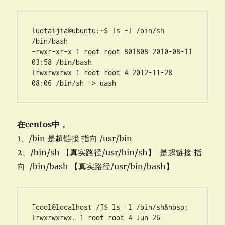
luotaijia@ubuntu:~$ ls -l /bin/sh 
/bin/bash 

-rwxr-xr-x 1 root root 801808 2010-08-11 
03:58 /bin/bash 

lrwxrwxrwx 1 root root 4 2012-11-28 
08:06 /bin/sh -> dash
在centos中，
1、/bin 是超链接 指向 /usr/bin
2、/bin/sh 【真实路径/usr/bin/sh】 是超链接 指
向 /bin/bash 【真实路径/usr/bin/bash】
[cool@localhost /]$ ls -l /bin/sh&nbsp; 

lrwxrwxrwx. 1 root root 4 Jun 26 