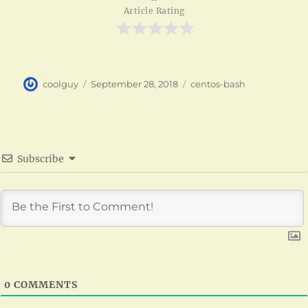
Article Rating
Author
Posted
Categories
coolguy
September 28, 2018
centos-bash
on
Subscribe
0
COMMENTS