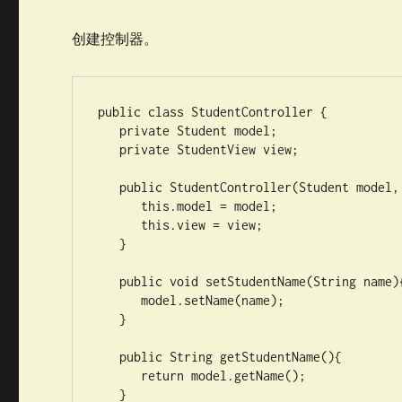
创建控制器。
public class StudentController {

   private Student model;

   private StudentView view;

   public StudentController(Student model, StudentView view){

      this.model = model;

      this.view = view;

   }

   public void setStudentName(String name){

      model.setName(name);    

   }

   public String getStudentName(){

      return model.getName();    

   }
