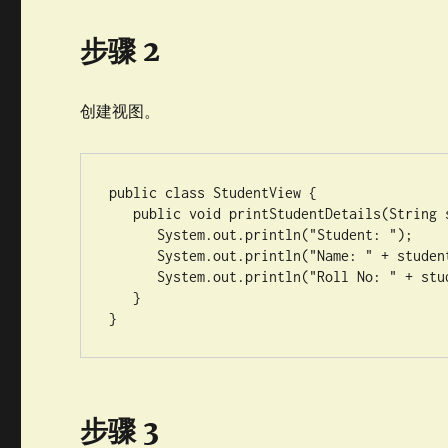
步骤 2
创建视图。
public class StudentView {

   public void printStudentDetails(String studentName, String studentRollNo){

      System.out.println("Student: ");

      System.out.println("Name: " + studentName);

      System.out.println("Roll No: " + studentRollNo);

   }

}
步骤 3