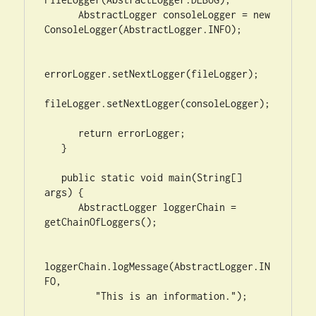
      AbstractLogger consoleLogger = new 
ConsoleLogger(AbstractLogger.INFO);

errorLogger.setNextLogger(fileLogger);

fileLogger.setNextLogger(consoleLogger);

      return errorLogger;  

   }

   public static void main(String[] 
args) {

      AbstractLogger loggerChain = 
getChainOfLoggers();

loggerChain.logMessage(AbstractLogger.IN
FO, 

         "This is an information.");
