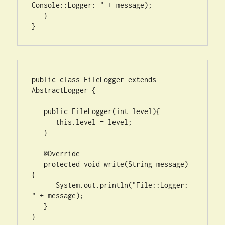
Console::Logger: " + message);

   }

}
public class FileLogger extends 
AbstractLogger {

   public FileLogger(int level){

      this.level = level;

   }

   @Override

   protected void write(String message) 
{    

      System.out.println("File::Logger: 
" + message);

   }
