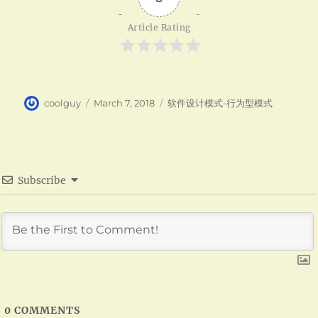
Article Rating
Author
Posted
Categories
coolguy
March 7, 2018
软件设计模式-行为型模式
on
Subscribe
0
COMMENTS