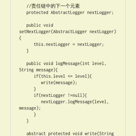
   //责任链中的下一个元素

   protected AbstractLogger nextLogger;

   public void 
setNextLogger(AbstractLogger nextLogger)
{

      this.nextLogger = nextLogger;

   }

   public void logMessage(int level, 
String message){

      if(this.level <= level){

         write(message);

      }

      if(nextLogger !=null){

         nextLogger.logMessage(level, 
message);

      }

   }

   abstract protected void write(String 