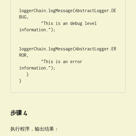
loggerChain.logMessage(AbstractLogger.DE
BUG, 

         "This is an debug level 
information.");

loggerChain.logMessage(AbstractLogger.ER
ROR, 

         "This is an error 
information.");

   }

}
步骤 4
执行程序，输出结果：