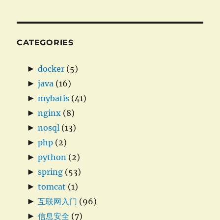
CATEGORIES
►
docker
(5)
►
java
(16)
►
mybatis
(41)
►
nginx
(8)
►
nosql
(13)
►
php
(2)
►
python
(2)
►
spring
(53)
►
tomcat
(1)
►
互联网入门
(96)
►
信息安全
(7)