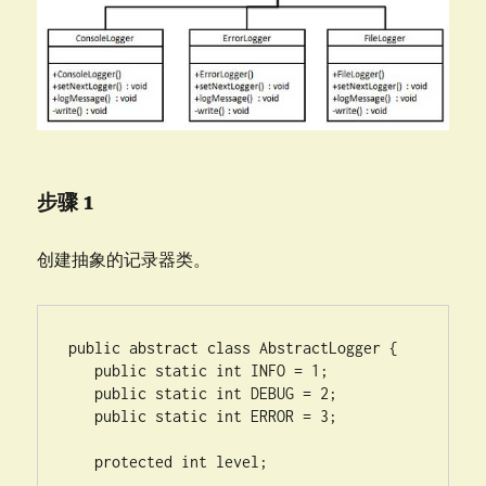
步骤 1
创建抽象的记录器类。
public abstract class AbstractLogger {

   public static int INFO = 1;

   public static int DEBUG = 2;

   public static int ERROR = 3;

   protected int level;
