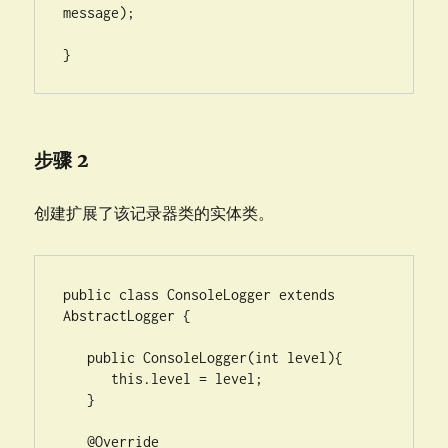
message);

}
步骤 2
创建扩展了该记录器类的实体类。
public class ConsoleLogger extends 
AbstractLogger {

   public ConsoleLogger(int level){

      this.level = level;

   }

   @Override
