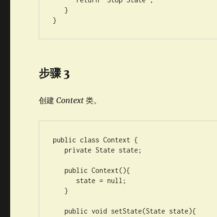
   }

}
步骤 3
创建
Context
类。
public class Context {

   private State state;

   public Context(){

      state = null;

   }

   public void setState(State state){
