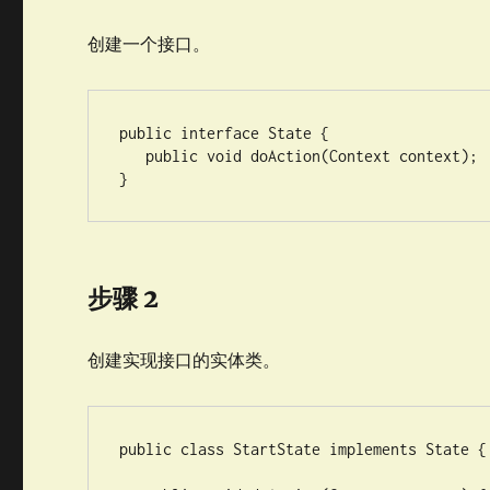
创建一个接口。
public interface State {

   public void doAction(Context context);

}
步骤 2
创建实现接口的实体类。
public class StartState implements State {
