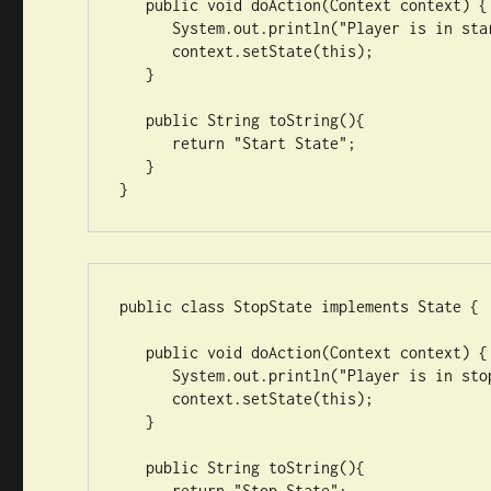
   public void doAction(Context context) {

      System.out.println("Player is in start state");

      context.setState(this); 

   }

   public String toString(){

      return "Start State";

   }

}
public class StopState implements State {

   public void doAction(Context context) {

      System.out.println("Player is in stop state");

      context.setState(this); 

   }

   public String toString(){

      return "Stop State";
