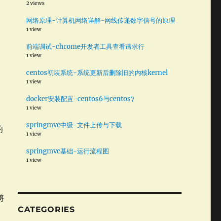
2 views
网络原理-计算机网络详解-网线传递数字信号的原理
1 view
现
不
前端调试-chrome开发者工具查看请求行
1 view
centos初装系统-系统更新后删除旧的内核kernel
1 view
docker安装配置-centos6与centos7
1 view
springmvc中级-文件上传与下载
的
1 view
springmvc基础-运行流程图
1 view
将
CATEGORIES
的