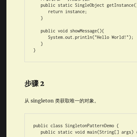
   public static SingleObject getInstance(){

      return instance;

   }

   public void showMessage(){

      System.out.println("Hello World!");

   }

}
步骤 2
从 singleton 类获取唯一的对象。
public class SingletonPatternDemo {

   public static void main(String[] args) {
