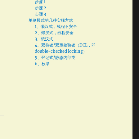
步骤 1
步骤 2
步骤 3
单例模式的几种实现方式
1、懒汉式，线程不安全
2、懒汉式，线程安全
3、饿汉式
4、双检锁/双重校验锁（DCL，即
double-checked locking）
5、登记式/静态内部类
6、枚举