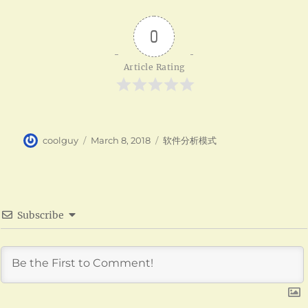
0
Article Rating
Author
Posted
Categories
coolguy
March 8, 2018
软件分析模式
on
Subscribe