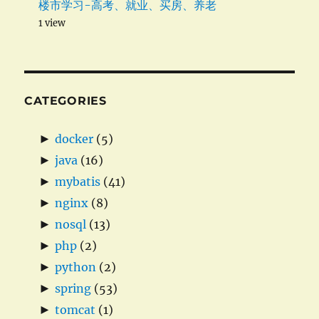
楼市学习-高考、就业、买房、养老
1 view
CATEGORIES
►
docker
(5)
►
java
(16)
►
mybatis
(41)
►
nginx
(8)
►
nosql
(13)
►
php
(2)
►
python
(2)
►
spring
(53)
►
tomcat
(1)