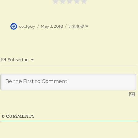
Author
Posted
Categories
coolguy
May 3, 2018
计算机硬件
on
Subscribe
0
COMMENTS