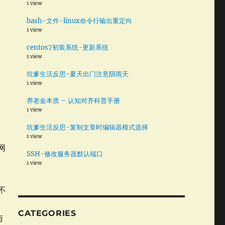
1 view
bash-文件-linux命令行输出重定向
1 view
centos7初装系统-更新系统
1 view
坑爹生活反思-夏天出门注意阴雨天
1 view
养老金本质 – 认知对齐科普手册
1 view
坑爹生活反思-复制文章时编辑器模式选择
1 view
网
SSH-修改服务器默认端口
1 view
不
，
CATEGORIES
与