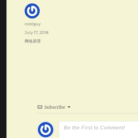
Author
coolguy
Posted
July 17, 2018
on
Categories
网络原理
Subscribe