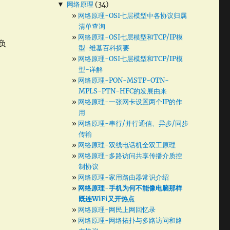
▼
网络原理
(34)
网络原理-OSI七层模型中各协议归属
清单查询
网络原理-OSI七层模型和TCP/IP模
负
型-维基百科摘要
网络原理-OSI七层模型和TCP/IP模
型-详解
网络原理-PON-MSTP-OTN-
MPLS-PTN-HFC的发展由来
，
网络原理-一张网卡设置两个IP的作
用
网络原理-串行/并行通信、异步/同步
传输
网络原理-双线电话机全双工原理
网络原理-多路访问共享传播介质控
制协议
网络原理-家用路由器常识介绍
网络原理-手机为何不能像电脑那样
既连WiFi又开热点
网络原理-网民上网回忆录
网络原理-网络拓扑与多路访问和路