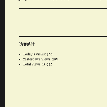
post:
访客统计
Today's Views:
740
Yesterday's Views:
205
Total Views:
13,954