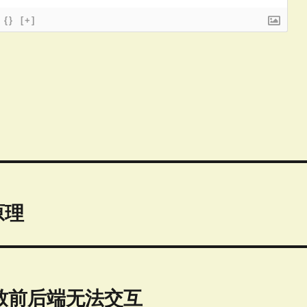
{}
[+]
原理
导致前后端无法交互