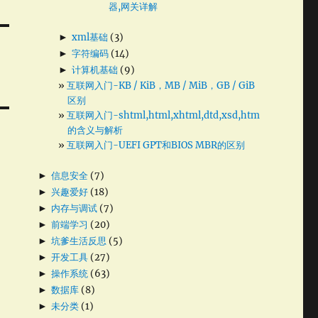
器,网关详解
►
xml基础
(3)
►
字符编码
(14)
►
计算机基础
(9)
互联网入门-KB / KiB，MB / MiB，GB / GiB
区别
互联网入门-shtml,html,xhtml,dtd,xsd,htm
的含义与解析
互联网入门-UEFI GPT和BIOS MBR的区别
►
信息安全
(7)
►
兴趣爱好
(18)
►
内存与调试
(7)
►
前端学习
(20)
►
坑爹生活反思
(5)
►
开发工具
(27)
►
操作系统
(63)
►
数据库
(8)
►
未分类
(1)