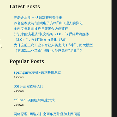
今
Latest Posts
相
养老金本质 – 认知对齐科普手册
养老金本质与“贴现电子宠物”和代理人的异化
金融义务教育抽样与养老金必然破产
知识库的演进从“长文结构（1.0）”到“碎片流媒体
，
（2.0）”，再到“语义向量化（3.0）
为什么前三次工业革命让人类变成了“神”，而大模型
机
（第四次工业革命）却让人类感觉在“退化”？
Popular Posts
springmvc基础-请求映射总结
2 views
SSH-远程连接入门
2 views
eclipse-项目组织构建方式
2 views
网络原理-网络拓扑之两条宽带叠加上网问题