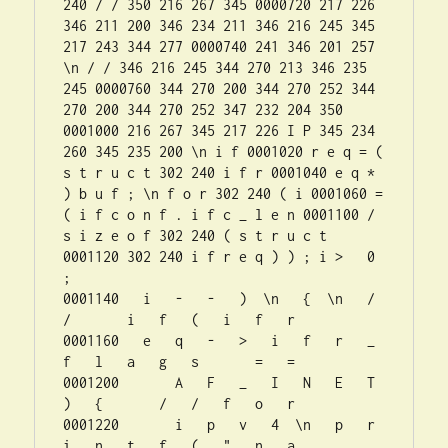
240 / / 350 216 267 345 0000720 217 226 
346 211 200 346 234 211 346 216 245 345 
217 243 344 277 0000740 241 346 201 257 
\n / / 346 216 245 344 270 213 346 235 
245 0000760 344 270 200 344 270 252 344 
270 200 344 270 252 347 232 204 350 
0001000 216 267 345 217 226 I P 345 234 
260 345 235 200 \n i f 0001020 r e q = ( 
s t r u c t 302 240 i f r 0001040 e q * 
) b u f ; \n f o r 302 240 ( i 0001060 = 
( i f c o n f . i f c _ l e n 0001100 / 
s i z e o f 302 240 ( s t r u c t 
0001120 302 240 i f r e q ) ) ; i >   0   
;      

0001140   i   -   -   )  \n   {  \n   /   
/       i   f   (   i   f   r  

0001160   e   q   -   >   i   f   r   _   
f   l   a   g   s       =   =  

0001200       A   F   _   I   N   E   T   
)   {       /   /   f   o   r  

0001220       i   p   v   4  \n   p   r   
i   n   t   f   (   "   n   a  
