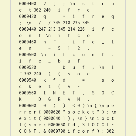
0000400   2   ]   ;  \n   s   t   r   u   
c   t 302 240   i   f   r   e  

0000420   q       *   i   f   r   e   q   
;  \n   /   / 345 210 235 345  

0000440 247 213 345 214 226   i   f   c   
o   n   f  \n   i   f   c   o  

0000460   n   f   .   i   f   c   _   l   
e   n       =   5   1   2   ;  

0000500  \n   i   f   c   o   n   f   .   
i   f   c   _   b   u   f      

0000520   =       b   u   f   ;  \n   i   
f 302 240   (   (   s   o   c  

0000540   k   f   d       =       s   o   
c   k   e   t   (   A   F   _  

0000560   I   N   E   T   ,   S   O   C   
K   _   D   G   R   A   M   ,  

0000600   0   )   )   < 0 ) \n { \n p e 
r r o r ( 0000620 " s o c k e t " ) ; \n 
e x i t ( 0000640 1 ) ; \n } \n i o c t 
l ( s o c k 0000660 f d , S I O C G I F 
C O N F , & 0000700 i f c o n f ) ; 302 