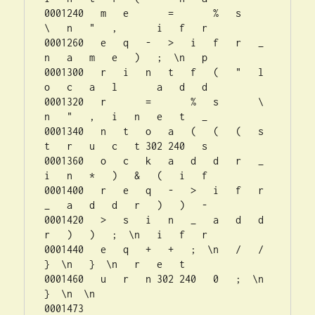
0001240   m   e       =       %   s       
\   n   "   ,       i   f   r  

0001260   e   q   -   >   i   f   r   _   
n   a   m   e   )   ;  \n   p  

0001300   r   i   n   t   f   (   "   l   
o   c   a   l       a   d   d  

0001320   r       =       %   s       \   
n   "   ,   i   n   e   t   _  

0001340   n   t   o   a   (   (   (   s   
t   r   u   c   t 302 240   s  

0001360   o   c   k   a   d   d   r   _   
i   n   *   )   &   (   i   f  

0001400   r   e   q   -   >   i   f   r   
_   a   d   d   r   )   )   -  

0001420   >   s   i   n   _   a   d   d   
r   )   )   ;  \n   i   f   r  

0001440   e   q   +   +   ;  \n   /   /       
}  \n   }  \n   r   e   t  

0001460   u   r   n 302 240   0   ;  \n   
}  \n  \n  

0001473