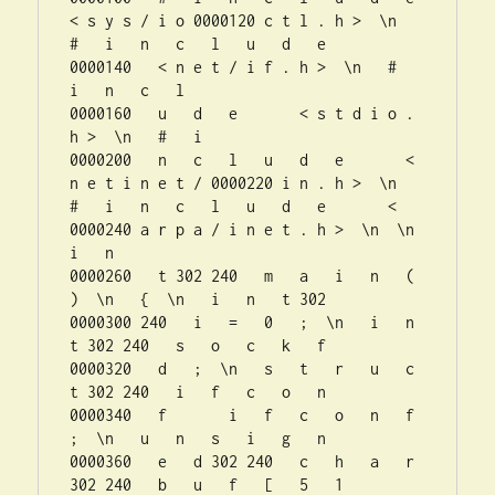
< s y s / i o 0000120 c t l . h >  \n   
#   i   n   c   l   u   d   e      

0000140   < n e t / i f . h >  \n   #   
i   n   c   l  

0000160   u   d   e       < s t d i o . 
h >  \n   #   i  

0000200   n   c   l   u   d   e       < 
n e t i n e t / 0000220 i n . h >  \n   
#   i   n   c   l   u   d   e       < 
0000240 a r p a / i n e t . h >  \n  \n   
i   n  

0000260   t 302 240   m   a   i   n   (   
)  \n   {  \n   i   n   t 302  

0000300 240   i   =   0   ;  \n   i   n   
t 302 240   s   o   c   k   f  

0000320   d   ;  \n   s   t   r   u   c   
t 302 240   i   f   c   o   n  

0000340   f       i   f   c   o   n   f   
;  \n   u   n   s   i   g   n  

0000360   e   d 302 240   c   h   a   r 
302 240   b   u   f   [   5   1  
