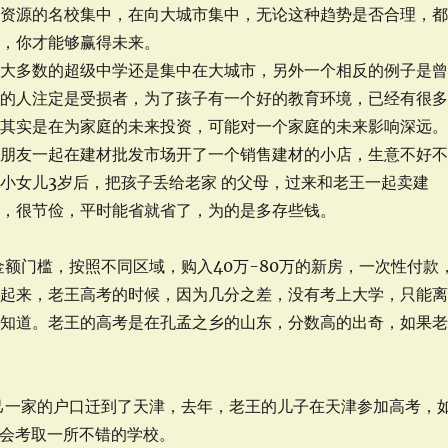
源的名校集中，在向大城市集中，无论这种趋势是否合理，
流，你才能够赢得未来。
多数的超级中学还是集中在大城市，另外一个相反的例子是
活的人注定是受损者，为了孩子有一个好的教育环境，已经有很
，其实是在为家庭的未来投资，可能对一个家庭的未来影响深远
和朋友一起在建材批发市场开了一个销售建材的小店，生意不好
小女儿3岁后，把孩子丢给老家 的父母，过来和老王一起卖建
间，很节俭，平时能省就省了，为的是多存些钱。
额门槛，按照不同区域，购入40万-80万的新房，一次性付款
动起来，老王高考的时候，因为几分之差，没有考上大学，只能
己知道。老王的高考是在孔孟之乡的山东，分数高的出奇，如果
。
己一家的户口迁到了天津，去年，老王的儿子在天津参加高考，
也会考取一所不错的学校。