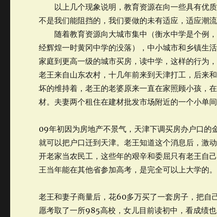
以上几个现象说明，教育资源在向一些具有优质资
不是我们能阻挡的，我们要做的未有适应，适应潮
随着教育资源向大城市集中（衡水中学是个例，大
经辉煌一时黄冈中学的没落），中小城市和乡镇生
家庭到更高一级的城市买房，读中学，这样的行为
老王来自山东农村，十几年前来到天津打工，后来
坏的维持着，老王的老婆原来一直在家照顾小孩，在
材。夫妻两个租住在建材批发市场附近的一个小单
09年初因为房地产不景气，天津下调买房办户口的金
就可以把户口迁到天津。老王知道这个消息后，激
开老家当农民工，这些年的艰辛和委屈只有老王自
王当年能在其他省参加高考，是完全可以上大学的
老王和妻子商量后，花60多万买了一套房子，把自
愿考取了一所985高校，女儿目前读初中，看成绩