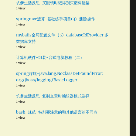
坑爹生活反思-买眼镜时记得别买塑料镜架
1 view
springmvc运算-基础练手项目(3)-删除操作
专
1 view
mybatis全局配置文件-(5)-databaseIdProvider 多
数据库支持
1 view
计算机硬件-组装-台式电脑教程（二）
是
1 view
spring踩坑-java.lang.NoClassDefFoundError:
org/jboss/logging/BasicLogger
1 view
坑爹生活反思-复制文章时编辑器模式选择
状
1 view
bash-规范-特别要注意的和其他语言的不同点
1 view
机