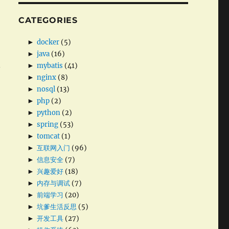
CATEGORIES
►
docker
(5)
►
java
(16)
工
►
mybatis
(41)
►
nginx
(8)
城
►
nosql
(13)
►
php
(2)
►
python
(2)
►
spring
(53)
►
tomcat
(1)
►
互联网入门
(96)
达
►
信息安全
(7)
，
►
兴趣爱好
(18)
►
内存与调试
(7)
►
前端学习
(20)
年
►
坑爹生活反思
(5)
►
开发工具
(27)
所