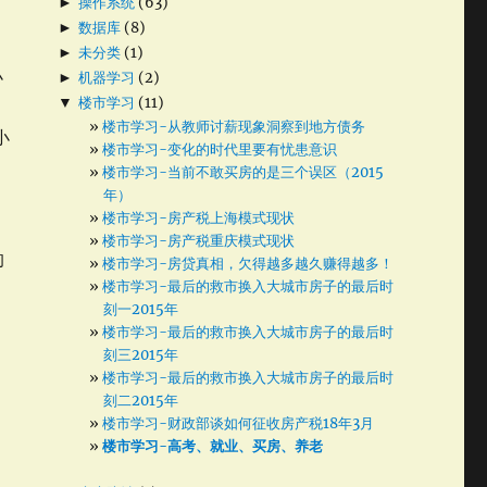
►
操作系统
(63)
►
数据库
(8)
►
未分类
(1)
小
►
机器学习
(2)
▼
楼市学习
(11)
工
楼市学习-从教师讨薪现象洞察到地方债务
小
楼市学习-变化的时代里要有忧患意识
要
楼市学习-当前不敢买房的是三个误区（2015
年）
楼市学习-房产税上海模式现状
楼市学习-房产税重庆模式现状
的
楼市学习-房贷真相，欠得越多越久赚得越多！
楼市学习-最后的救市换入大城市房子的最后时
刻一2015年
楼市学习-最后的救市换入大城市房子的最后时
能
刻三2015年
楼市学习-最后的救市换入大城市房子的最后时
市
刻二2015年
入
楼市学习-财政部谈如何征收房产税18年3月
楼市学习-高考、就业、买房、养老