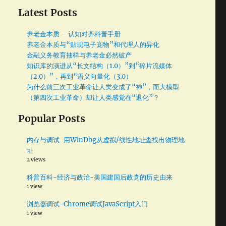
Latest Posts
养老金本质 – 认知对齐科普手册
琢
养老金本质与“贴现电子宠物”和代理人的异化
金融义务教育抽样与养老金必然破产
知识库的演进从“长文结构（1.0）”到“碎片流媒体
（2.0）”，再到“语义向量化（3.0）
附
为什么前三次工业革命让人类变成了“神”，而大模型
（第四次工业革命）却让人类感觉在“退化”？
Popular Posts
内存与调试-用WinDbg从虚拟/线性地址查找出物理地
址
2 views
担
。
科普百科-经济与政治-美国建国后政党的历史由来
1 view
浏览器调试-Chrome调试JavaScript入门
1 view