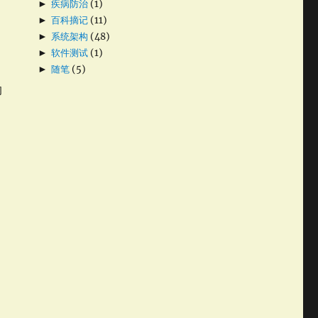
►
疾病防治
(1)
►
百科摘记
(11)
►
系统架构
(48)
努
►
软件测试
(1)
些
►
随笔
(5)
的
。
有
城