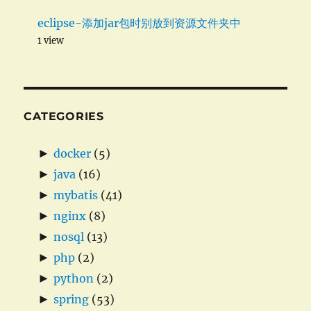
eclipse-添加jar包时别放到资源文件夹中
1 view
CATEGORIES
►
docker
(5)
►
java
(16)
►
mybatis
(41)
►
nginx
(8)
►
nosql
(13)
►
php
(2)
►
python
(2)
►
spring
(53)