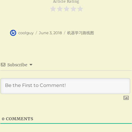
Article Rating
Author
Posted
Categories
coolguy
June 3, 2018
机器学习路线图
on
Subscribe
0
COMMENTS