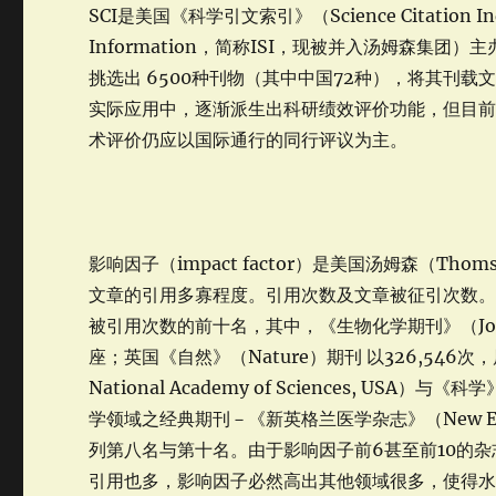
SCI是美国《科学引文索引》（Science Citation In
Information，简称ISI，现被并入汤姆森
挑选出 6500种刊物（其中中国72种），将其刊
实际应用中，逐渐派生出科研绩效评价功能，但目前
术评价仍应以国际通行的同行评议为主。
影响因子（impact factor）是美国汤姆森（
文章的引用多寡程度。引用次数及文章被征引次数。例如
被引用次数的前十名，其中，《生物化学期刊》（Journal o
座；英国《自然》（Nature）期刊 以326,546次，屈
National Academy of Sciences, U
学领域之经典期刊－《新英格兰医学杂志》（New Englan
列第八名与第十名。由于影响因子前6甚至前10的
引用也多，影响因子必然高出其他领域很多，使得水