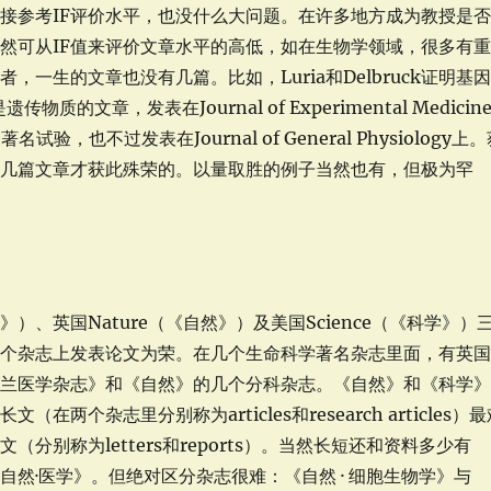
直接参考IF评价水平，也没什么大问题。在许多地方成为教授是
然可从IF值来评价文章水平的高低，如在生物学领域，很多有
一生的文章也没有几篇。比如，Luria和Delbruck证明基
物质的文章，发表在Journal of Experimental Medicin
验，也不过发表在Journal of General Physiology上
数几篇文章才获此殊荣的。以量取胜的例子当然也有，但极为罕
ll（《细胞》）、英国Nature（《自然》）及美国Science（《科学》）
一个杂志上发表论文为荣。在几个生命科学著名杂志里面，有英
格兰医学杂志》和《自然》的几个分科杂志。《自然》和《科学
个杂志里分别称为articles和research articles）最
别称为letters和reports）。当然长短还和资料多少有
然·医学》。但绝对区分杂志很难：《自然 · 细胞生物学》与