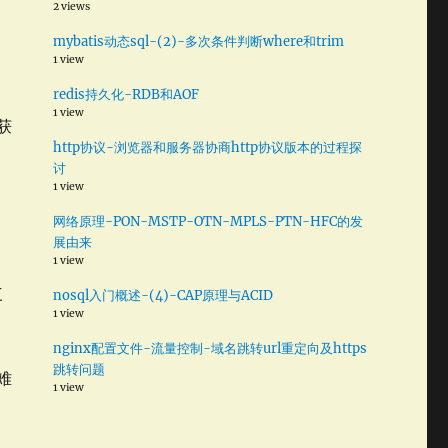
2 views
否
重
mybatis动态sql-(2)-多次条件判断where和trim
1 view
因
redis持久化-RDB和AOF
e
1 view
。获
http协议-浏览器和服务器协商http协议版本的过程探
讨
1 view
网络原理-PON-MSTP-OTN-MPLS-PTN-HFC的发
展由来
1 view
三
nosql入门概述-(4)-CAP原理与ACID
1 view
国
》
nginx配置文件-流量控制-域名跳转url重定向及https
跳转问题
难
1 view