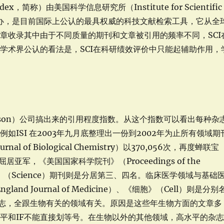
dex，简称）由美国科学信息研究所（Institute for Scientific
集团）主办，是目前国际上公认的最具权威的科技文献检索工具，它从全
载文章收录其中由于不同质量的期刊和文章被引用的频率不同，SCI
学术界公认的看法是，SCI在科研绩效评价中只能起辅助作用，
Thomson）公司搞出来的引用程度指数。从这个指数可以看出每种杂
ISI 在2003年九月底整理出一份到2002年为止所有领域期
f Biological Chemistry）以370,056次，再度蝉联宝
居亚军，《美国国家科学院刊》（Proceedings of the
SA）与《科学》（Science）期刊则是分居第三、四名。临床医学领域与基础
d Journal of Medicine）、《细胞》（Cell）则是分别
杂志，全跟生物有关的领域有关。原因是这些年生物方面的文章多
平和IF不能直接划等号。在生物以外的其他领域，高水平的杂