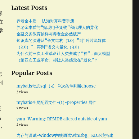
Latest Posts
球
养老金本质 – 认知对齐科普手册
在
养老金本质与“贴现电子宠物”和代理人的异化
学
金融义务教育抽样与养老金必然破产
知识库的演进从“长文结构（1.0）”到“碎片流媒体
（2.0）”，再到“语义向量化（3.0）
为什么前三次工业革命让人类变成了“神”，而大模型
（第四次工业革命）却让人类感觉在“退化”？
Popular Posts
志
刊
mybatis动态sql-(3)-单次条件判断choose
3 views
mybatis全局配置文件-(1)-properties 属性
医
2 views
名
yum-Warning: RPMDB altered outside of yum
2 views
，
志
内存与调试-window内核调试WinDbg、KD环境搭建