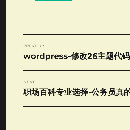
Post
PREVIOUS
navigation
wordpress-修改26主题代
Previous
post:
NEXT
职场百科专业选择-公务员真
Next
post: