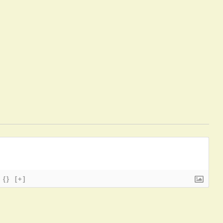
{}
[+]