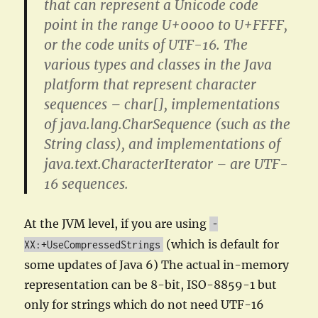
that can represent a Unicode code
point in the range U+0000 to U+FFFF,
or the code units of UTF-16. The
various types and classes in the Java
platform that represent character
sequences – char[], implementations
of java.lang.CharSequence (such as the
String class), and implementations of
java.text.CharacterIterator – are UTF-
16 sequences.
At the JVM level, if you are using
-
(which is default for
XX:+UseCompressedStrings
some updates of Java 6) The actual in-memory
representation can be 8-bit, ISO-8859-1 but
only for strings which do not need UTF-16