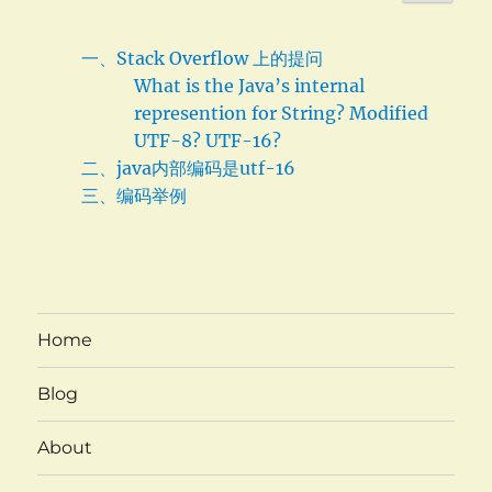
一、Stack Overflow 上的提问
What is the Java’s internal
represention for String? Modified
UTF-8? UTF-16?
二、java内部编码是utf-16
三、编码举例
Home
Blog
About