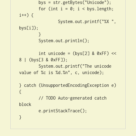
	bys = str.getBytes("Unicode");

	for (int i = 0; i < bys.length; 
i++) {

		System.out.printf("%X ", 
bys[i]);

	}

	System.out.println();

	int unicode = (bys[2] & 0xFF) << 
8 | (bys[3 & 0xFF]);

	System.out.printf("The unicode 
value of %c is %d.%n", c, unicode);

} catch (UnsupportedEncodingException e) 
{

	// TODO Auto-generated catch 
block

	e.printStackTrace();

}