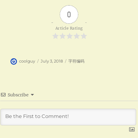
0
Article Rating
Author
Posted
Categories
coolguy
July 3, 2018
字符编码
on
Subscribe