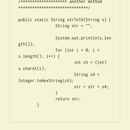
/******************** another method 
******************************/

public static String strTo16(String s) {

		String str = "";

		System.out.println(s.len
gth());

		for (int i = 0; i < 
s.length(); i++) {

			int ch = (int) 
s.charAt(i);

			String s4 = 
Integer.toHexString(ch);

			str = str + s4;

		}

		return str;

	}
