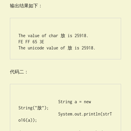
输出结果如下：
The value of char 放 is 25918.

FE FF 65 3E 

代码二：
                 String a = new 
String("放");

		 System.out.println(strT
o16(a));
