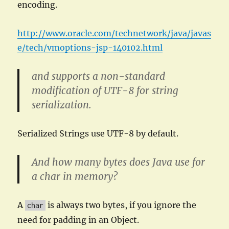
encoding.
http://www.oracle.com/technetwork/java/javas
e/tech/vmoptions-jsp-140102.html
and supports a non-standard
modification of UTF-8 for string
serialization.
Serialized Strings use UTF-8 by default.
And how many bytes does Java use for
a char in memory?
A
is always two bytes, if you ignore the
char
need for padding in an Object.