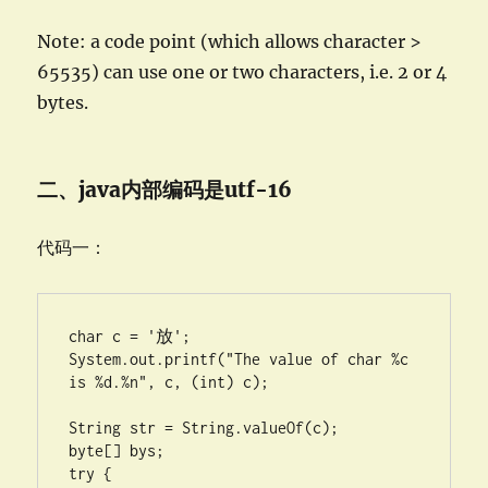
Note: a code point (which allows character >
65535) can use one or two characters, i.e. 2 or 4
bytes.
二、java内部编码是utf-16
代码一：
char c = '放';

System.out.printf("The value of char %c 
is %d.%n", c, (int) c);

String str = String.valueOf(c);

byte[] bys;

try {
