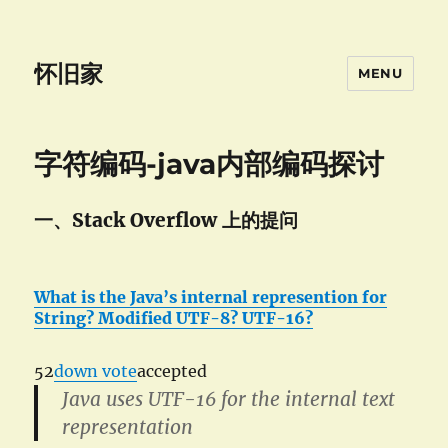
怀旧家
MENU
字符编码-java内部编码探讨
一、Stack Overflow 上的提问
What is the Java’s internal represention for
String? Modified UTF-8? UTF-16?
52
down vote
accepted
Java uses UTF-16 for the internal text
representation