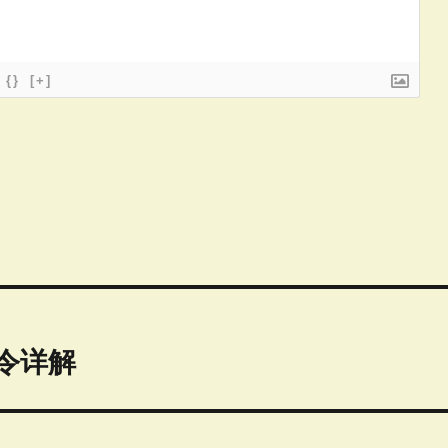
{}
[+]
t命令详解