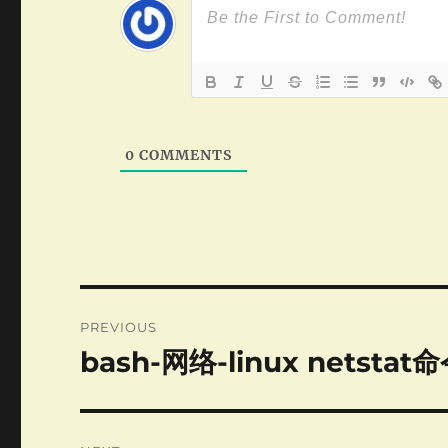
0
COMMENTS
Post
PREVIOUS
navigation
bash-网络-linux netsta
Previous
post: