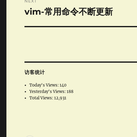
NEXT
vim-常用命令不断更新
Next
post:
访客统计
Today's Views:
140
Yesterday's Views:
188
Total Views:
12,931