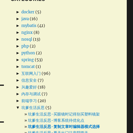
►
docker
(5)
►
java
(16)
►
mybatis
(41)
►
nginx
(8)
►
nosql
(13)
►
php
(2)
►
python
(2)
►
spring
(53)
►
tomcat
(1)
►
互联网入门
(96)
►
信息安全
(7)
►
兴趣爱好
(18)
►
内存与调试
(7)
►
前端学习
(20)
▼
坑爹生活反思
(5)
坑爹生活反思-买眼镜时记得别买塑料镜架
坑爹生活反思-博客系统待优化点
坑爹生活反思-复制文章时编辑器模式选择
坑爹生活反思-夏天出门注意阴雨天