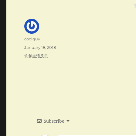
Author
coolguy
Posted
January 18, 2018
on
Categories
坑爹生活反思
Subscribe