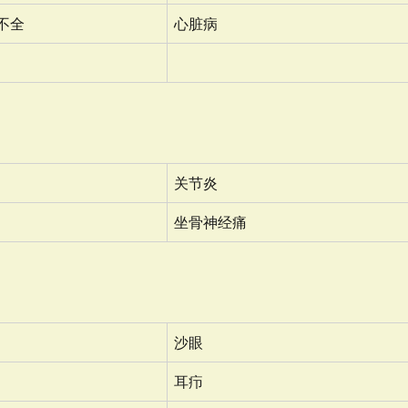
不全
心脏病
关节炎
坐骨神经痛
沙眼
耳疖