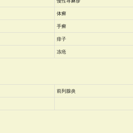
慢性荨麻疹
体癣
手癣
痱子
冻疮
前列腺炎