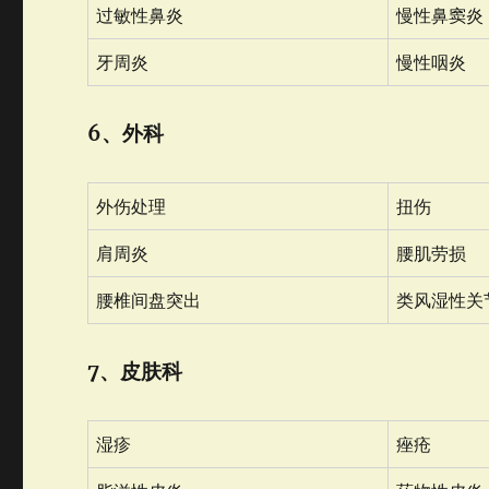
过敏性鼻炎
慢性鼻窦炎
牙周炎
慢性咽炎
6、外科
外伤处理
扭伤
肩周炎
腰肌劳损
腰椎间盘突出
类风湿性关
7、皮肤科
湿疹
痤疮