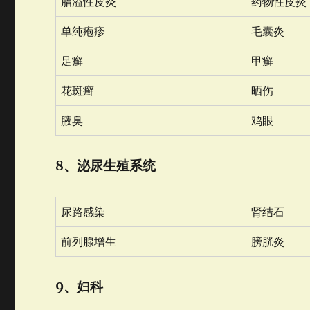
脂溢性皮炎
药物性皮炎
单纯疱疹
毛囊炎
足癣
甲癣
花斑癣
晒伤
腋臭
鸡眼
8、泌尿生殖系统
尿路感染
肾结石
前列腺增生
膀胱炎
9、妇科