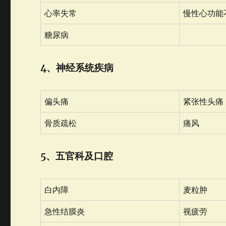
心率失常
慢性心功能
糖尿病
4、神经系统疾病
偏头痛
紧张性头痛
骨质疏松
痛风
5、五官科及口腔
白内障
麦粒肿
急性结膜炎
视疲劳