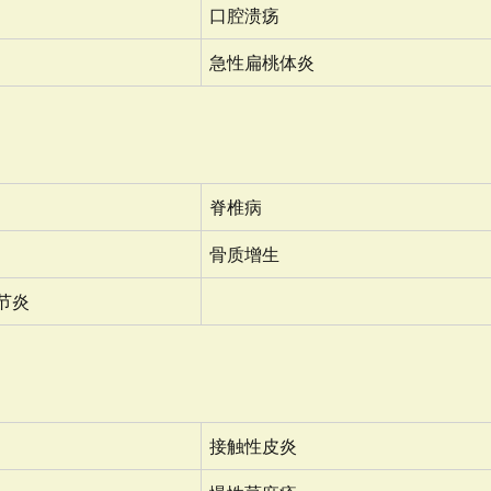
口腔溃疡
急性扁桃体炎
脊椎病
骨质增生
节炎
接触性皮炎