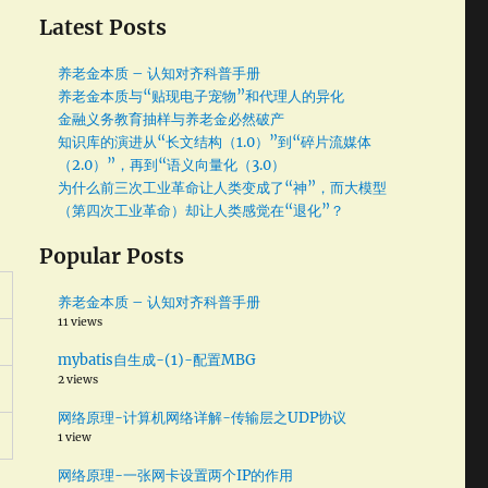
、
Latest Posts
养老金本质 – 认知对齐科普手册
养老金本质与“贴现电子宠物”和代理人的异化
金融义务教育抽样与养老金必然破产
知识库的演进从“长文结构（1.0）”到“碎片流媒体
（2.0）”，再到“语义向量化（3.0）
为什么前三次工业革命让人类变成了“神”，而大模型
（第四次工业革命）却让人类感觉在“退化”？
Popular Posts
养老金本质 – 认知对齐科普手册
11 views
mybatis自生成-(1)-配置MBG
2 views
网络原理-计算机网络详解-传输层之UDP协议
1 view
网络原理-一张网卡设置两个IP的作用